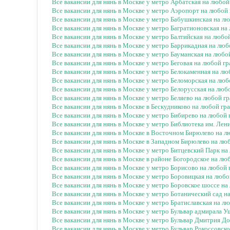
Все вакансии для нянь в Москве у метро Арбатская на любо
Все вакансии для нянь в Москве у метро Аэропорт на любой
Все вакансии для нянь в Москве у метро Бабушкинская на л
Все вакансии для нянь в Москве у метро Багратионовская н
Все вакансии для нянь в Москве у метро Балтийская на любо
Все вакансии для нянь в Москве у метро Баррикадная на лю
Все вакансии для нянь в Москве у метро Бауманская на любо
Все вакансии для нянь в Москве у метро Беговая на любой г
Все вакансии для нянь в Москве у метро Белокаменная на л
Все вакансии для нянь в Москве у метро Беломорская на лю
Все вакансии для нянь в Москве у метро Белорусская на люб
Все вакансии для нянь в Москве у метро Беляево на любой г
Все вакансии для нянь в Москве в Бескудниково на любой гр
Все вакансии для нянь в Москве у метро Бибирево на любой
Все вакансии для нянь в Москве у метро Библиотека им. Лен
Все вакансии для нянь в Москве в Восточном Бирюлево на 
Все вакансии для нянь в Москве в Западном Бирюлево на лю
Все вакансии для нянь в Москве у метро Битцевский Парк н
Все вакансии для нянь в Москве в районе Богородское на лю
Все вакансии для нянь в Москве у метро Борисово на любой
Все вакансии для нянь в Москве у метро Боровицкая на люб
Все вакансии для нянь в Москве у метро Боровское шоссе н
Все вакансии для нянь в Москве у метро Ботанический сад 
Все вакансии для нянь в Москве у метро Братиславская на л
Все вакансии для нянь в Москве у метро Бульвар адмирала 
Все вакансии для нянь в Москве у метро Бульвар Дмитрия Д
Все вакансии для нянь в Москве у метро Бульвар Рокоссовск