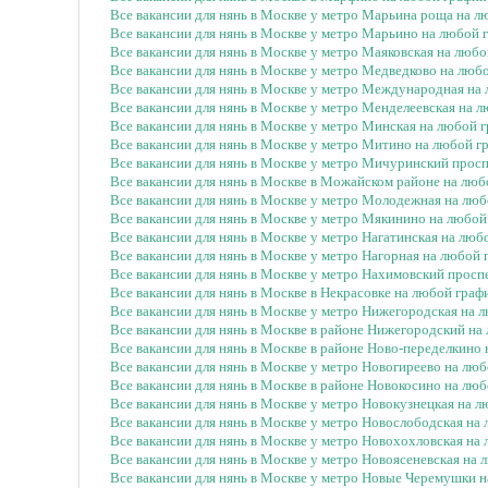
Все вакансии для нянь в Москве у метро Марьина роща на л
Все вакансии для нянь в Москве у метро Марьино на любой 
Все вакансии для нянь в Москве у метро Маяковская на люб
Все вакансии для нянь в Москве у метро Медведково на люб
Все вакансии для нянь в Москве у метро Международная на
Все вакансии для нянь в Москве у метро Менделеевская на 
Все вакансии для нянь в Москве у метро Минская на любой 
Все вакансии для нянь в Москве у метро Митино на любой г
Все вакансии для нянь в Москве у метро Мичуринский прос
Все вакансии для нянь в Москве в Можайском районе на люб
Все вакансии для нянь в Москве у метро Молодежная на лю
Все вакансии для нянь в Москве у метро Мякинино на любой
Все вакансии для нянь в Москве у метро Нагатинская на люб
Все вакансии для нянь в Москве у метро Нагорная на любой
Все вакансии для нянь в Москве у метро Нахимовский просп
Все вакансии для нянь в Москве в Некрасовке на любой граф
Все вакансии для нянь в Москве у метро Нижегородская на 
Все вакансии для нянь в Москве в районе Нижегородский на
Все вакансии для нянь в Москве в районе Ново-переделкино
Все вакансии для нянь в Москве у метро Новогиреево на лю
Все вакансии для нянь в Москве в районе Новокосино на лю
Все вакансии для нянь в Москве у метро Новокузнецкая на 
Все вакансии для нянь в Москве у метро Новослободская на
Все вакансии для нянь в Москве у метро Новохохловская на
Все вакансии для нянь в Москве у метро Новоясеневская на
Все вакансии для нянь в Москве у метро Новые Черемушки 