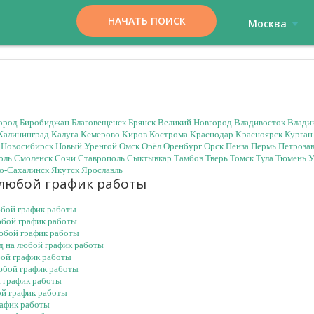
НАЧАТЬ ПОИСК
Москва
ород
Биробиджан
Благовещенск
Брянск
Великий Новгород
Владивосток
Влади
Калининград
Калуга
Кемерово
Киров
Кострома
Краснодар
Красноярск
Курган
Новосибирск
Новый Уренгой
Омск
Орёл
Оренбург
Орск
Пенза
Пермь
Петроза
оль
Смоленск
Сочи
Ставрополь
Сыктывкар
Тамбов
Тверь
Томск
Тула
Тюмень
У
-Сахалинск
Якутск
Ярославль
 любой график работы
юбой график работы
любой график работы
любой график работы
ад на любой график работы
бой график работы
любой график работы
й график работы
ой график работы
рафик работы