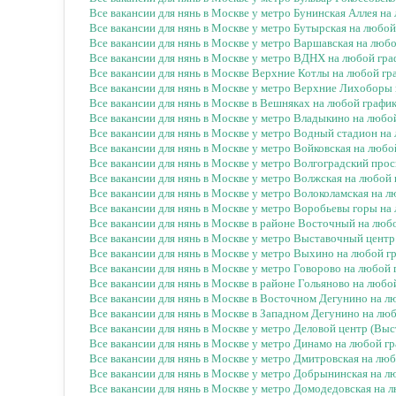
Все вакансии для нянь в Москве у метро Бунинская Аллея н
Все вакансии для нянь в Москве у метро Бутырская на любо
Все вакансии для нянь в Москве у метро Варшавская на люб
Все вакансии для нянь в Москве у метро ВДНХ на любой гр
Все вакансии для нянь в Москве Верхние Котлы на любой гр
Все вакансии для нянь в Москве у метро Верхние Лихоборы
Все вакансии для нянь в Москве в Вешняках на любой графи
Все вакансии для нянь в Москве у метро Владыкино на любо
Все вакансии для нянь в Москве у метро Водный стадион на
Все вакансии для нянь в Москве у метро Войковская на люб
Все вакансии для нянь в Москве у метро Волгоградский про
Все вакансии для нянь в Москве у метро Волжская на любой
Все вакансии для нянь в Москве у метро Волоколамская на 
Все вакансии для нянь в Москве у метро Воробьевы горы на
Все вакансии для нянь в Москве в районе Восточный на люб
Все вакансии для нянь в Москве у метро Выставочный центр
Все вакансии для нянь в Москве у метро Выхино на любой г
Все вакансии для нянь в Москве у метро Говорово на любой
Все вакансии для нянь в Москве в районе Гольяново на любо
Все вакансии для нянь в Москве в Восточном Дегунино на л
Все вакансии для нянь в Москве в Западном Дегунино на лю
Все вакансии для нянь в Москве у метро Деловой центр (Вы
Все вакансии для нянь в Москве у метро Динамо на любой г
Все вакансии для нянь в Москве у метро Дмитровская на лю
Все вакансии для нянь в Москве у метро Добрынинская на л
Все вакансии для нянь в Москве у метро Домодедовская на 