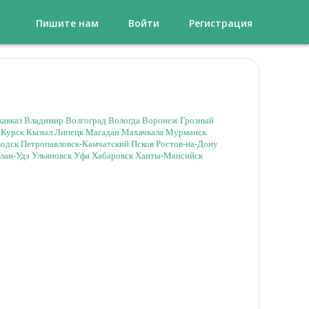
Пишите нам
Войти
Регистрация
кавказ
Владимир
Волгоград
Вологда
Воронеж
Грозный
Курск
Кызыл
Липецк
Магадан
Махачкала
Мурманск
водск
Петропавловск-Камчатский
Псков
Ростов-на-Дону
лан-Удэ
Ульяновск
Уфа
Хабаровск
Ханты-Мансийск