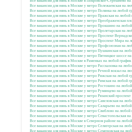
Все вакансии для нянь в Москве в Покровское-Стрешнево на
Все вакансии для нянь в Москве у метро Полежаевская на л
Все вакансии для нянь в Москве у метро Полянка на любой 
Все вакансии для нянь в Москве у метро Пражская на любой
Все вакансии для нянь в Москве у метро Преображенская п
Все вакансии для нянь в Москве у метро Прокшино на любо
Все вакансии для нянь в Москве у метро Пролетарская на л
Все вакансии для нянь в Москве у метро Проспект Вернадск
Все вакансии для нянь в Москве у метро Проспект Мира на 
Все вакансии для нянь в Москве у метро Профсоюзная на лю
Все вакансии для нянь в Москве у метро Пушкинская на люб
Все вакансии для нянь в Москве у метро Пятницкое шоссе н
Все вакансии для нянь в Москве в Раменках на любой график
Все вакансии для нянь в Москве у метро Рассказовка на люб
Все вакансии для нянь в Москве у метро Речной вокзал на л
Все вакансии для нянь в Москве у метро Рижская на любой 
Все вакансии для нянь в Москве у метро Римская на любой г
Все вакансии для нянь в Москве у метро Ростокино на любо
Все вакансии для нянь в Москве у метро Румянцево на любо
Все вакансии для нянь в Москве у метро Рязанский проспект
Все вакансии для нянь в Москве у метро Савеловская на люб
Все вакансии для нянь в Москве у метро Саларьево на любо
Все вакансии для нянь в Москве у метро Свиблово на любой
Все вакансии для нянь в Москве у метро Севастопольская н
Все вакансии для нянь в Москве в Северном районе на любо
Все вакансии для нянь в Москве у метро Селигерская на люб
Все вакансии для нянь в Москве у метро Семеновская на лю