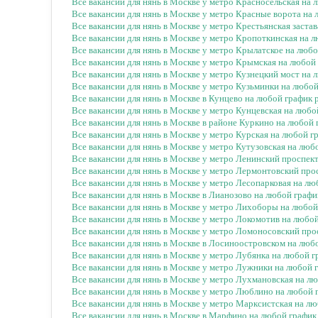
Все вакансии для нянь в Москве у метро Красносельская на
Все вакансии для нянь в Москве у метро Красные ворота на
Все вакансии для нянь в Москве у метро Крестьянская заста
Все вакансии для нянь в Москве у метро Кропоткинская на 
Все вакансии для нянь в Москве у метро Крылатское на люб
Все вакансии для нянь в Москве у метро Крымская на любой
Все вакансии для нянь в Москве у метро Кузнецкий мост на
Все вакансии для нянь в Москве у метро Кузьминки на любо
Все вакансии для нянь в Москве в Кунцево на любой график
Все вакансии для нянь в Москве у метро Кунцевская на люб
Все вакансии для нянь в Москве в районе Куркино на любой
Все вакансии для нянь в Москве у метро Курская на любой г
Все вакансии для нянь в Москве у метро Кутузовская на люб
Все вакансии для нянь в Москве у метро Ленинский проспек
Все вакансии для нянь в Москве у метро Лермонтовский про
Все вакансии для нянь в Москве у метро Лесопарковая на л
Все вакансии для нянь в Москве в Лианозово на любой граф
Все вакансии для нянь в Москве у метро Лихоборы на любо
Все вакансии для нянь в Москве у метро Локомотив на любо
Все вакансии для нянь в Москве у метро Ломоносовский про
Все вакансии для нянь в Москве в Лосиноостровском на люб
Все вакансии для нянь в Москве у метро Лубянка на любой 
Все вакансии для нянь в Москве у метро Лужники на любой 
Все вакансии для нянь в Москве у метро Лухмановская на л
Все вакансии для нянь в Москве у метро Люблино на любой 
Все вакансии для нянь в Москве у метро Марксистская на л
Все вакансии для нянь в Москве в Марфино на любой график