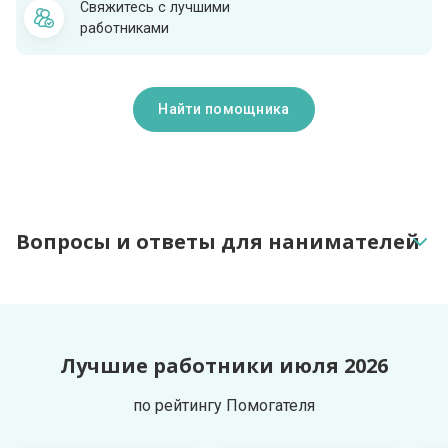
Свяжитесь с лучшими
работниками
Найти помощника
Вопросы и ответы для нанимателей
Как найти работника?
Лучшие работники июля 2026
На основании чего формируется рейтинг?
по рейтингу Помогателя
Как найти работника рядом с домом?