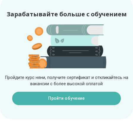
Зарабатывайте больше с обучением
Как быстрее найти работу?
Обязателен ли загружать фото и паспорт на сайт?
Зачем повышать рейтинг?
Пройдите курс няни, получите сертификат и откликайтесь на
вакансии с более высокой оплатой
Пройти обучение