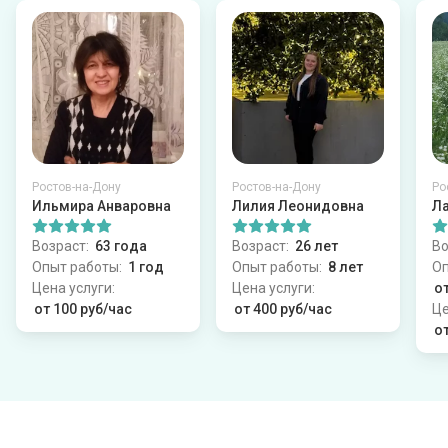
Как посмотреть отзывы о работниках?
Ростов-на-Дону
Ростов-на-Дону
Ро
Ильмира Анваровна
Лилия Леонидовна
Ла
Возраст:
63 года
Возраст:
26 лет
Во
Опыт работы:
1 год
Опыт работы:
8 лет
Оп
Цена услуги:
Цена услуги:
от
от 100 руб/час
от 400 руб/час
Це
от