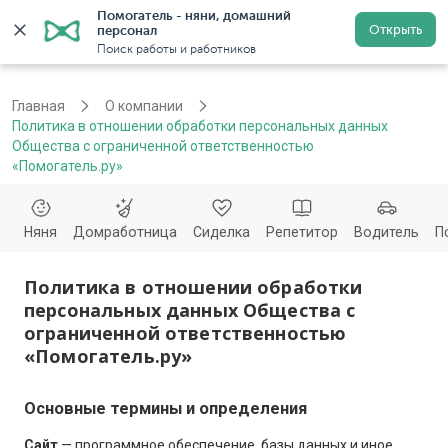
Помогатель - няни, домашний 
Открыть
персонал
Москва
Войти
Регистрация
Поиск работы и работников
Главная
О компании
Политика в отношении обработки персональных данных
Общества с ограниченной ответственностью
«Помогатель.ру»
Няня
Домработница
Сиделка
Репетитор
Водитель
П
Политика в отношении обработки
персональных данных Общества с
ограниченной ответственностью
«Помогатель.ру»
Основные термины и определения
Сайт
— программное обеспечение, базы данных и иное