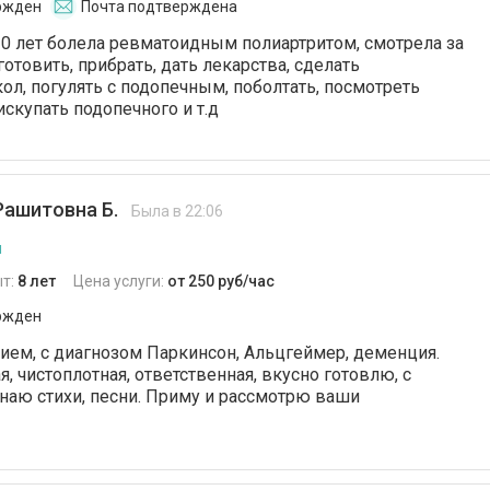
ржден
Почта подтверждена
0 лет болела ревматоидным полиартритом, смотрела за
готовить, прибрать, дать лекарства, сделать
л, погулять с подопечным, поболтать, посмотреть
искупать подопечного и т.д
Рашитовна Б.
Была в 22:06
я
т:
8 лет
Цена услуги:
от 250 руб/час
ржден
ием, с диагнозом Паркинсон, Альцгеймер, деменция.
, чистоплотная, ответственная, вкусно готовлю, с
наю стихи, песни. Приму и рассмотрю ваши