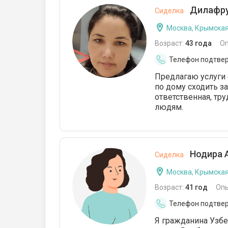
Дилафру
Сиделка
Москва, Крымска
Возраст:
43 года
О
Телефон подтве
Предлагаю услуги
по дому сходить за
ответственная, тр
людям.
Нодира 
Сиделка
Москва, Крымска
Возраст:
41 год
Оп
Телефон подтве
Я гражданина Узбек