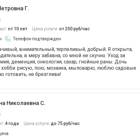
етровна Г.
я
пыт:
от 10 лет
Цена услуги:
от 250 руб/час
н
Телефон подтвержден
чивый, внимательный, терпеливый, добрый. Я открыта,
дательна, в меру забавна, со мной не скучно. Уход за
мия, деменция, онкология, сахар, гнойные раны. Дочь
 хобби: рисую, пою, мозаика, мыловарю, люблю садовые
ю готовить, не брезглива!
а Николаевна С.
я
т:
4 года
Цена услуги:
до 75 руб/час
дена