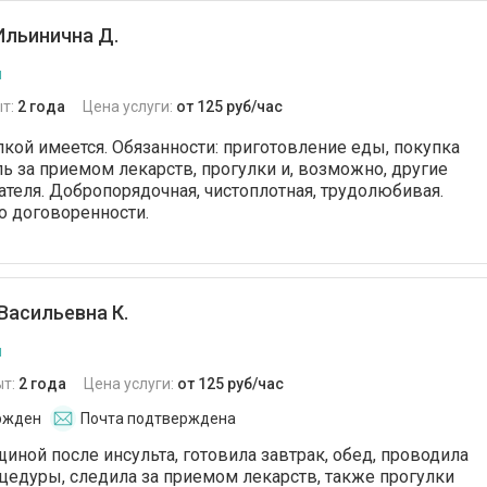
Ильинична Д.
я
т:
2 года
Цена услуги:
от 125 руб/час
кой имеется. Обязанности: приготовление еды, покупка
ль за приемом лекарств, прогулки и, возможно, другие
ателя. Добропорядочная, чистоплотная, трудолюбивая.
по договоренности.
Васильевна К.
я
ыт:
2 года
Цена услуги:
от 125 руб/час
ржден
Почта подтверждена
иной после инсульта, готовила завтрак, обед, проводила
цедуры, следила за приемом лекарств, также прогулки