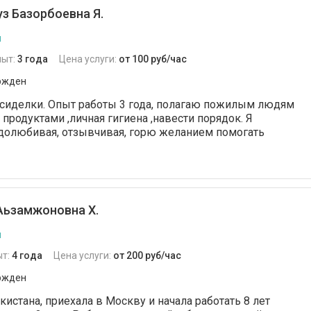
з Базорбоевна Я.
я
пыт:
3 года
Цена услуги:
от 100 руб/час
ржден
 сиделки. Опыт работы 3 года, полагаю пожилым людям
 продуктами ,личная гигиена ,навести порядок. Я
удолюбивая, отзывчивая, горю желанием помогать
Аьзамжоновна Х.
я
ыт:
4 года
Цена услуги:
от 200 руб/час
ржден
истана, приехала в Москву и начала работать 8 лет