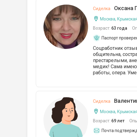
Оксана П
Сиделка
Москва, Крымска
Возраст:
63 года
О
Паспорт провере
Соцработник отзыв
общительна, состра
престарелыми, ане
медик! Сама имею
работы, опера. Уме
Валентин
Сиделка
Москва, Крымска
Возраст:
69 лет
Опы
Почта подтверж