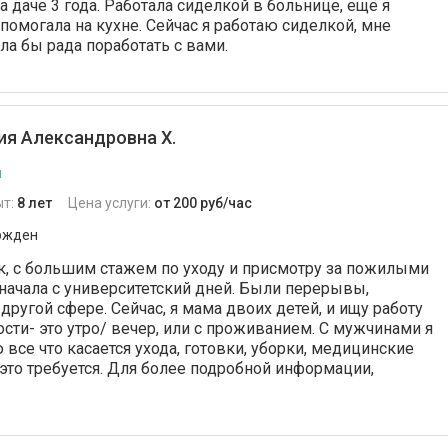
на даче 3 года. Работала сиделкой в больнице, ещё я
помогала на кухне. Сейчас я работаю сиделкой, мне
ла бы рада поработать с вами.
я Александровна Х.
я
ыт:
8 лет
Цена услуги:
от 200 руб/час
ржден
к, с большим стажем по уходу и присмотру за пожилыми
начала с университетский дней. Были перерывы,
другой сфере. Сейчас, я мама двоих детей, и ищу работу
ости- это утро/ вечер, или с проживанием. С мужчинами я
все что касается ухода, готовки, уборки, медицинские
это требуется. Для более подробной информации,