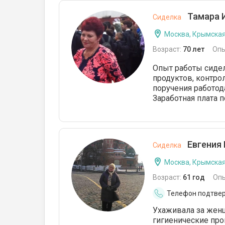
Тамара 
Сиделка
Москва, Крымска
Возраст:
70 лет
Опы
Опыт работы сидел
продуктов, контро
поручения работод
Заработная плата 
Евгения 
Сиделка
Москва, Крымска
Возраст:
61 год
Оп
Телефон подтве
Ухаживала за женщ
гигиенические про