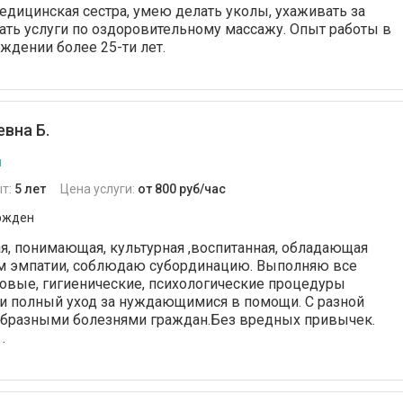
дицинская сестра, умею делать уколы, ухаживать за
ть услуги по оздоровительному массажу. Опыт работы в
дении более 25-ти лет.
вна Б.
я
т:
5 лет
Цена услуги:
от 800 руб/час
ржден
я, понимающая, культурная ,воспитанная, обладающая
м эмпатии, соблюдаю субординацию. Выполняю все
овые, гигиенические, психологические процедуры
и полный уход за нуждающимися в помощи. С разной
образными болезнями граждан.Без вредных привычек.
.