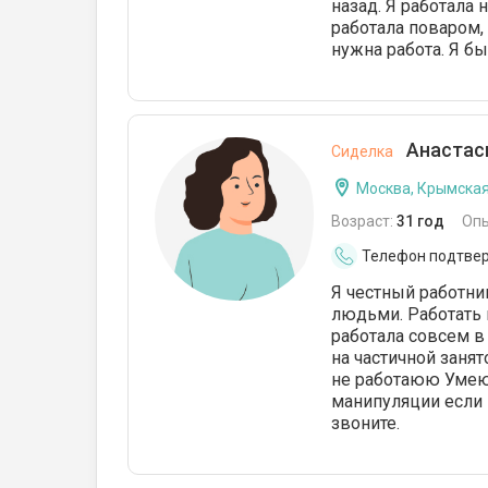
назад. Я работала 
работала поваром, 
нужна работа. Я бы
Анастаси
Сиделка
Москва, Крымска
Возраст:
31 год
Оп
Телефон подтве
Я честный работни
людьми. Работать 
работала совсем в 
на частичной занят
не работаюю Умею 
манипуляции если 
звоните.