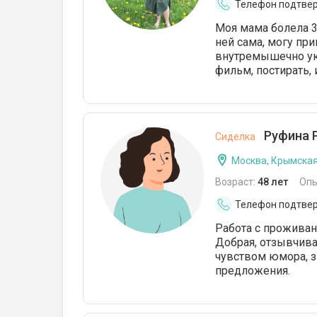
Телефон подтве
Моя мама болела 3
ней сама, могу при
внутремышечно уко
фильм, постирать, 
Руфина 
Сиделка
Москва, Крымска
Возраст:
48 лет
Опы
Телефон подтве
Работа с проживан
Добрая, отзывчивая
чувством юмора, з
предложения.