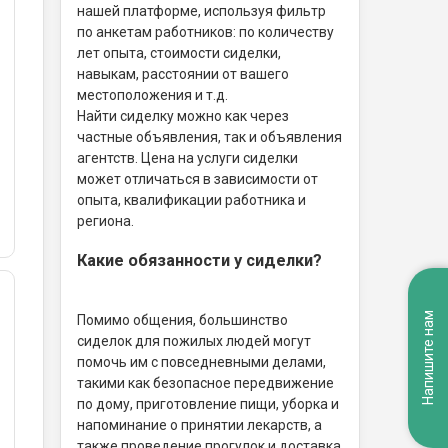
нашей платформе, используя фильтр
по анкетам работников: по количеству
лет опыта, стоимости сиделки,
навыкам, расстоянии от вашего
местоположения и т.д.
Найти сиделку можно как через
частные объявления, так и объявления
агентств. Цена на услуги сиделки
может отличаться в зависимости от
опыта, квалификации работника и
региона.
Какие обязанности у сиделки?
Напишите нам
Помимо общения, большинство
сиделок для пожилых людей могут
помочь им с повседневными делами,
такими как безопасное передвижение
по дому, приготовление пищи, уборка и
напоминание о принятии лекарств, а
также проведение прогулок и доставка