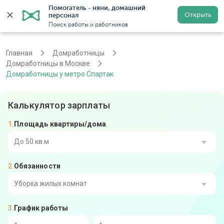
Помогатель - няни, домашний 
Открыть
персонал
Москва
Войти
Регистрация
Поиск работы и работников
Главная
Домработницы
Домработницы в Москве
Домработницы у метро Спартак
Калькулятор зарплаты
Площадь квартиры/дома
До 50 кв.м
Обязанности
От 51 до 80 кв.м
От 81 до 110 кв.м
Уборка жилых комнат
График работы
От 111 до 140 кв.м