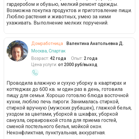
гардеробом и обувью, мелкий ремонт одежды.
VIP-гардероб
12 часов
Возможна покупка продуктов и приготовление пищи.
Люблю растения и животных, умею за ними
Уход за различными поверхностями
ухаживать. Выполнение мелких поручений.
Банкетная сервировка стола
Домработница
Валентина Анатольевна Д.
Москва, Спартак
Возраст:
42 года
Опыт:
2 года
Цена услуги:
от 2000 руб/выход
Проводила влажную и сухую уборку в квартирах и
коттеджах до 600 кв. м один раз в день, готовила
пищу для семьи. Хорошо готовлю блюда восточной
кухни, люблю печь пироги. Занималась стиркой,
стиркой вручную (мужских рубашек), глажкой белья,
уходом за цветами, уборкой в шкафах, уборкой
санузла, сервировкой стола для приема гостей,
сменой постельного белья, мойкой окон.
Неконфликтная, пунктуальная, аккуратная.