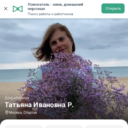
Помогатель - няни, домашний 
Главная
Домработницы
Домработницы в Москве
Открыть
персонал
Поиск работы и работников
Домработница
Татьяна Ивановна Р.
Москва, Спартак