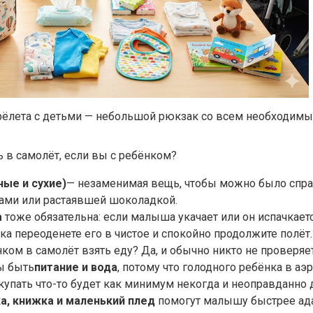
рёлета с детьми — небольшой рюкзак со всем необходимы
ь в самолёт, если вы с ребёнком?
ые и сухие)
— незаменимая вещь, чтобы можно было спра
ками или растаявшей шоколадкой.
а
тоже обязательна: если малыша укачает или он испачкает
а переоденете его в чистое и спокойно продолжите полёт.
ком в самолёт взять еду? Да, и обычно никто не проверяе
ы быть
питание и вода
, потому что голодного ребёнка в аэ
окупать что-то будет как минимум некогда и неоправданно 
, книжка и маленький плед
помогут малышу быстрее ада