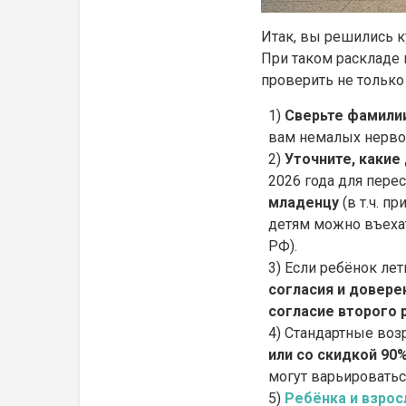
Итак, вы решились к
При таком раскладе 
проверить не только 
Сверьте фамилии
вам немалых нервов
Уточните, какие
2026 года для пере
младенцу
(в т.ч. п
детям можно въехат
РФ).
Если ребёнок лети
согласия и довер
согласие второго 
Стандартные возр
или со скидкой 90%
могут варьироватьс
Ребёнка и взрос