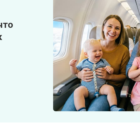
что
к