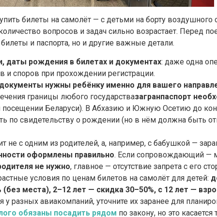
упить билеты на самолёт — с детьми на борту воздушного 
количество вопросов и задач сильно возрастает. Перед по
билеты и паспорта, но и другие важные детали.
, даты рождения в билетах и документах
: даже одна оп
 и споров при прохождении регистрации.
 документы нужны ребёнку именно для вашего направл
сечения границы любого государства
загранпаспорт необ
ри посещении Беларуси). В Абхазию и Южную Осетию до кон
ь по свидетельству о рождении (но в нём должна быть от
т не с одним из родителей, а, например, с бабушкой — зар
енности оформлены правильно
. Если сопровождающий — м
родителя не нужно
, главное — отсутствие запрета с его ст
астные условия по ценам билетов на самолёт для детей:
д
 (без места), 2–12 лет — скидка 30–50%, с 12 лет — вз
я у разных авиакомпаний, уточните их заранее для планир
лого обязаны посадить рядом
по закону, но это касается