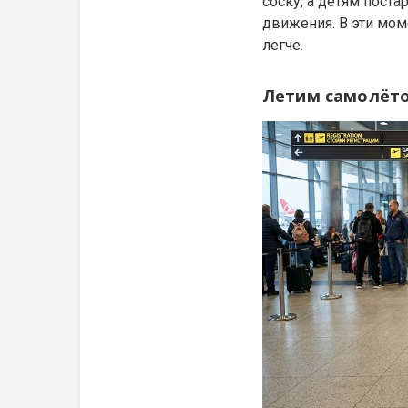
соску, а детям пост
движения. В эти мом
легче.
Летим самолёто