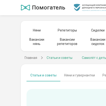
Помогатель
Няни
Репетиторы
Сиделки
Вакансии
Вакансии
Вакансии
нянь
репетиторов
сиделок
Главная
Статьи и советы
Самолёт с деть
Статьи и советы
Няни и гувернантки
Р