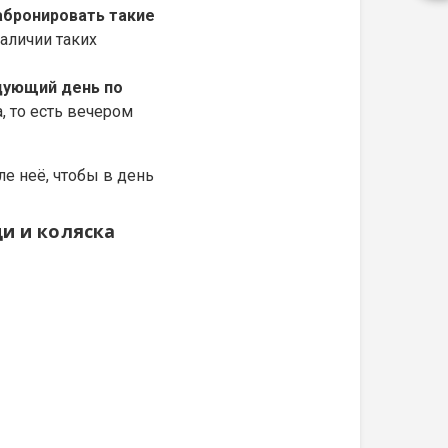
абронировать такие
наличии таких
едующий день по
а, то есть вечером
е неё, чтобы в день
ди и коляска