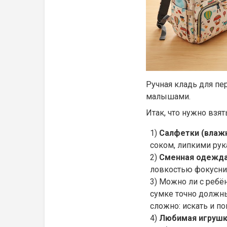
Ручная кладь для пе
малышами.
Итак, что нужно взят
Салфетки (влажн
соком, липкими ру
Сменная одежд
ловкостью фокусник
Можно ли с ребён
сумке точно должн
сложно: искать и п
Любимая игрушка