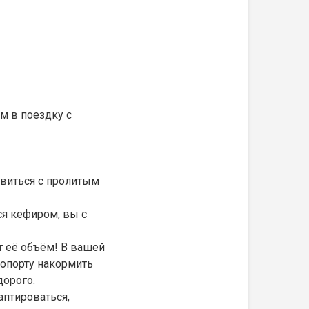
м в поездку с
виться с пролитым
ся кефиром, вы с
т её объём! В вашей
ропорту накормить
дорого.
птироваться,