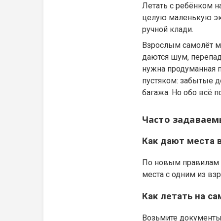
Летать с ребёнком н
целую маленькую эк
ручной клади.
Взрослым самолёт мо
даются шум, перепад
нужна продуманная п
пустяком: забытые д
багажа. Но обо всё п
Часто задаваем
Как дают места 
По новым правилам с
места с одним из вз
Как летать на с
Возьмите документы,