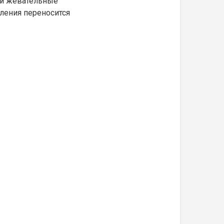
ли жевательные
вления переносится