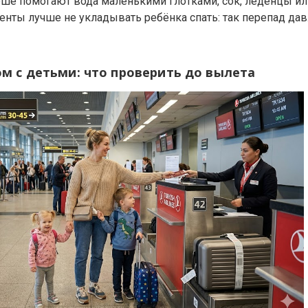
арше помогают вода маленькими глотками, сок, леденцы и
енты лучше не укладывать ребёнка спать: так перепад да
м с детьми: что проверить до вылета