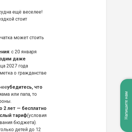
судна ещё веселее!
ездкой стоит
ечатка может стоить
ения
: с 20 января
ходим даже
ца 2027 года
метка о гражданстве
анее
убедитесь, что
ама или папа, то
Напишите нам
ороны.
о 2 лет — бесплатно
рослый тариф
(условия
ования бюджета).
 только детей до 12