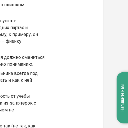
кто слишком
опускать
них партах и
ему, к примеру, он
ю – физику
ия должно смениться
лько пониманию.
льника всегда под
ать и как к ней
Напишите нам
ость от учебы
 из-за пятерок с
ичем не
 так (не так, как