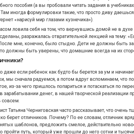
бного пособия (а вы пробовали читать задания в учебниках
ам иногда формулировки такие, что просто диву даешься.
ернет «нарисуй мир глазами кузнечика»).
асом ловила себя на том, что вернувшись домой не в духе 
 сделаны, разражалась отвратительной лекцией на тему: «
После мне, конечно, было стыдно. Дети не должны быть 
сто должны быть уверены, что домашние всегда на их стор
ичники?
о даже если ребенок как будто бы берется за ум и начинае
, мы сначала радуемся, а потом вдруг вспоминаем, что поч
ое, из-за чего пришлось попариться и потаскаться по перес
в зарабатывании денег, в нашей творческой реализации п
 совсем.
ист Татьяна Черниговская часто рассказывает, что очень 
дко берет отличников. Почему? По ее словам, отличник вря
нятых шаблонов, предложить смелое, действительно ново
 пройти путь, который уже прошли до него сотни и тысячи 