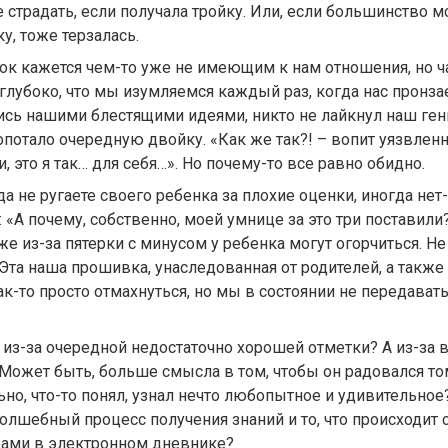
 страдать, если получала тройку. Или, если большинство м
ку, тоже терзалась.
ок кажется чем-то уже не имеющим к нам отношения, но ча
глубоко, что мы изумляемся каждый раз, когда нас пронзает
ись нашими блестящими идеями, никто не лайкнул наш ген
потало очередную двойку. «Как же так?! – вопит уязвлен
, это я так… для себя…». Но почему-то все равно обидно.
 не ругаете своего ребенка за плохие оценки, иногда нет-
 «А почему, собственно, моей умнице за это три поставили
 из-за пятерки с минусом у ребенка могут огорчиться. Не
. Эта наша прошивка, унаследованная от родителей, а такж
так-то просто отмахнуться, но мы в состоянии не передава
из-за очередной недостаточно хорошей отметки? А из-за 
 Может быть, больше смысла в том, чтобы он радовался том
ьно, что-то понял, узнал нечто любопытное и удивительное
олшебный процесс получения знаний и то, что происходит 
рами в электронном дневнике?