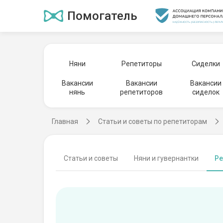
Помогатель
Няни
Репетиторы
Сиделки
Вакансии
Вакансии
Вакансии
нянь
репетиторов
сиделок
Главная
Статьи и советы по репетиторам
Статьи и советы
Няни и гувернантки
Ре