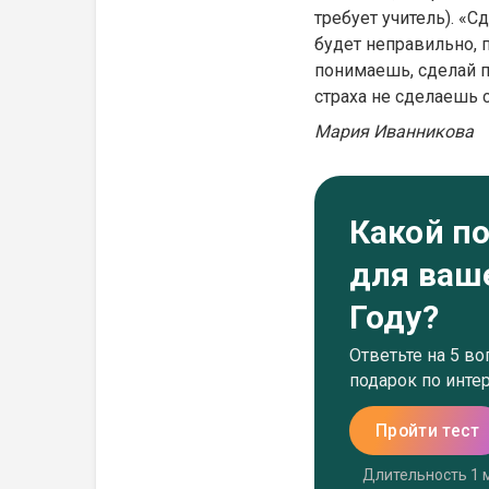
требует учитель). «С
будет неправильно, п
понимаешь, сделай п
страха не сделаешь 
Мария Иванникова
Какой п
для ваш
Году?
Ответьте на 5 в
подарок по инте
Пройти тест
Длительность 1 