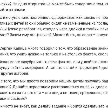
науки? Ни одно открытие не может быть совершено тем, 
йти за рамки.
х выступлениях постоянно подчеркивает, как важно не пр
тливых детей (а они обычно сидят не замеченные на послед
): «Нужно разобраться, откуда у него двойки и тройки, поч
ает? Зачем ему эта физика? Может быть, он свою – нову
ергей Капица много говорил о том, что образование знан
ния, что учить нужно не только и не столько фактам, ско
бходимости зазубривать тысячи фактов, они у любого шко
унду найти в смартфоне. А вот что с этой информацией дел
 другая история.
 с того, что мы просто позволим нашим детям получать рад
жно)? Давайте перестанем расстраиваться из-за их двоек и
лить их за то, что они – это они, а не тихие, прилежные, н
ки в системе?
 часто не знает, как делать задание и боится сделать его не