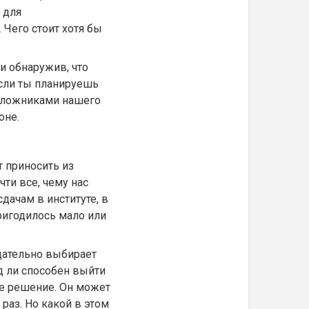
 для
 Чего стоит хотя бы
и обнаружив, что
Если ты планируешь
заложниками нашего
оне.
т приносить из
ти все, чему нас
дачам в институте, в
ригодилось мало или
тщательно выбирает
д ли способен выйти
е решение. Он может
раз. Но какой в этом