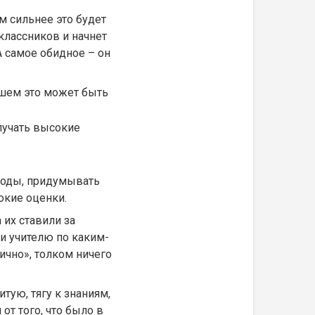
м сильнее это будет
оклассников и начнет
А самое обидное – он
йшем это может быть
лучать высокие
дходы, придумывать
сокие оценки.
 их ставили за
ли учителю по каким-
ично», толком ничего
тую, тягу к знаниям,
от того, что было в