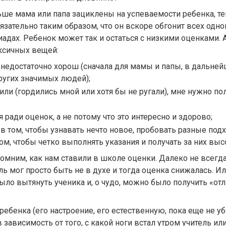
ьше мама или папа зациклены на успеваемости ребенка, те
бязательно таким образом, что он вскоре обгонит всех одн
адах. Ребенок может так и остаться с низкими оценками. 
ксичных вещей:
 я недостаточно хорош (сначала для мамы и папы, в дальне
ругих значимых людей);
ли (гордились мной или хотя бы не ругали), мне нужно по
 ради оценок, а не потому что это интересно и здорово;
в том, чтобы узнавать нечто новое, пробовать разные по
 том, чтобы четко выполнять указания и получать за них вы
помним, как нам ставили в школе оценки. Далеко не всегда
ль мог просто быть не в духе и тогда оценка снижалась. И
ыло вытянуть ученика и, о чудо, можно было получить «отл
ебенка (его настроение, его естественную, пока еще не уби
зависимость от того, с какой ноги встал утром учитель или 