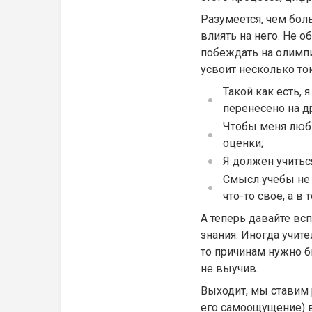
Разумеется, чем бол
влиять на него. Не о
побеждать на олимпи
усвоит несколько то
Такой как есть,
перенесено на д
Чтобы меня люби
оценки;
Я должен учиться
Смысл учебы не 
что-то свое, а в
А теперь давайте вс
знания. Иногда учите
то причинам нужно б
не выучив.
Выходит, мы ставим р
его самоощущение) в 