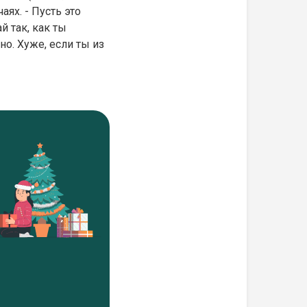
аях. - Пусть это
й так, как ты
о. Хуже, если ты из