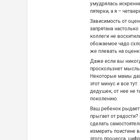
умудрялась искренне
пятерки, а я – четвер
Зависимость от оцен
запрятана настолько 
коллеги не восхитил
обожаемое чадо схло
же плевать на оценки
Даже если вы никогда
проскользнет мысль:
Некоторые мамы даже
этот минус и все тут
дедушек, от нее не 
поколению.
Ваш ребенок рыдает 
прыгает от радости?
сделать самостоятел
измерить поистине в
этого процесса, циф