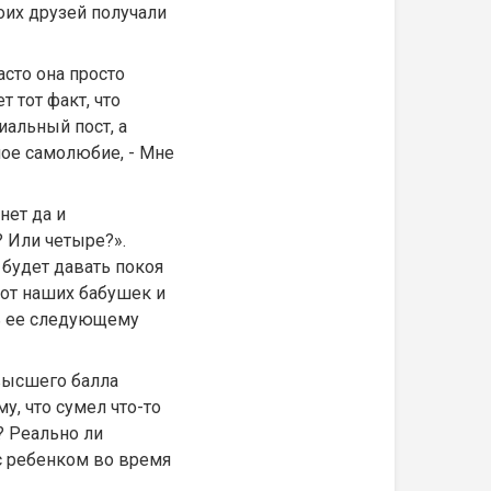
оих друзей получали
сто она просто
 тот факт, что
иальный пост, а
ное самолюбие, - Мне
нет да и
? Или четыре?».
 будет давать покоя
е от наших бабушек и
ть ее следующему
высшего балла
у, что сумел что-то
? Реально ли
с ребенком во время