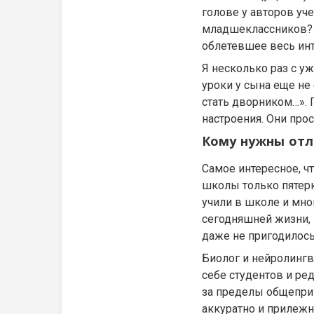
голове у авторов уче
младшеклассников? Т
облетевшее весь инт
Я несколько раз с уж
уроки у сына еще не
стать дворником…». 
настроения. Они про
Кому нужны отл
Самое интересное, чт
школы только пятерки
учили в школе и мног
сегодняшней жизни, 
даже не пригодилось
Биолог и нейролингв
себе студентов и ре
за пределы общепри
аккуратно и прилежно