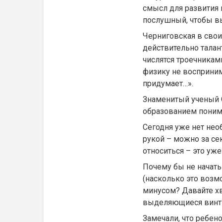
смысл для развития 
послушный, чтобы вы
Черниговская в свои
действительно талан
числятся троечниками
физику не восприним
придумает…».
Знаменитый ученый С
образованием понима
Сегодня уже нет нео
рукой – можно за сек
относиться – это уже
Почему бы не начать
(насколько это возмо
минусом? Давайте хва
выделяющиеся винти
Замечали, что ребенок