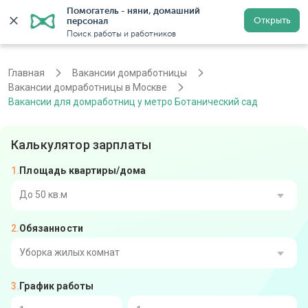
Помогатель - няни, домашний 
Открыть
персонал
Москва
Войти
Регистрация
Поиск работы и работников
Главная
Вакансии домработницы
Вакансии домработницы в Москве
Вакансии для домработниц у метро Ботанический сад
Калькулятор зарплаты
Площадь квартиры/дома
До 50 кв.м
Обязанности
От 51 до 80 кв.м
От 81 до 110 кв.м
Уборка жилых комнат
График работы
От 111 до 140 кв.м