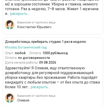
м2 в хорошем состоянии. Уборка и глажка, немного
VIP-гардероб
12 часов
готовки. Раз в неделю, 7–8 часов. Живет 1 мужчина
и...
раскрыть...
Уход за различными поверхностями
Вакансия от частного лица
Банкетная сервировка стола
Константин Юрьевич
Домработница, прибирать студию 1 раз в неделю
Москва, Ботанический сад
Опыт:
любой
Оплата:
1000 руб/выход
Оплата:
по договоренности
Дата начала работы:
09.08.2026
Здравствуйте! Я Оливия, ищу ответственную
домработницу для регулярной поддерживающей
уборки квартиры без проживания. Работа подойдёт
кандидату с любым опытом — от без опыта до стажа
более 10 лет...
раскрыть...
Вакансия от частного лица
Оливия