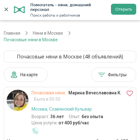
Помогатель - няни, домашний 
Открыть
персонал
Москва
Войти
Регистрация
Поиск работы и работников
Главная
Няни в Москве
Почасовые няни в Москве
Почасовые няни в Москве (48 объявлений)
На карте
Фильтры
Почасовая няня
Марина Вячеславовна К.
Была в 05:50
Москва, Славянский бульвар
Возраст:
36 лет
Опыт:
без опыта
Цена услуги:
от 400 руб/час