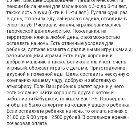
25 лет. Высшее образование - педагогическое. На
пенсии была няней для мальчиков с 3-х до 6-ти лет,
также есть внуки (6-ти и 11-ти лет ). Гуляла один раз
в день, готовила еду, забирала с садика, отводила в
спорт-клуб. Рисовали, читали, играли, занимались
творческой деятельностью. Пожелания: на
территории няни в любой день, с возможностью
оставлять на ночь. Есть отличные условия для
ребенка, детская комната с различными игрушками и
развивающими играми. Есть внук, хороший и
добрый мальчик, а также великолепный кот, очень
игривый, обожает играть с детьми. Приготовление
вкусной и полезной еды. Цель: составить нескучную
компанию вашему чаду, добрую и заботливую
атмосферу. Если Ваш ребенок растет один и у него
есть желание найти хорошего друга с котом и
заботливой бабушкой, то ждем Вас! P.S. Проверьте,
чтобы не было аллергии на кошек у вашего ребенка.
Если оставляете ребенка на ночь, то оплата ночная с
21.00 до 9.00 утра - 2500 рублей. В остальное время -
почасовая оплата.