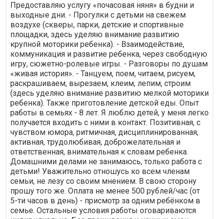
Предоставляю услугу «почасовая няня» в будни и
выходные дни. - Прогулки с детьми на свежем
воздухе (скверы, парки, детские и спортивные
площадки, здесь уделяю внимание развитию
крупной моторики ребенка). - Взаимодействие,
коммуникация и развитие ребенка, через свободную
игру, сюжетно-ролевые игры. - Разговоры по душам
«живая история». - Танцуем, поем, читаем, рисуем,
раскрашиваем, вырезаем, клеим, лепим, строим
(здесь уделяю внимание развитию мелкой моторики
ребенка). Также приготовление детской еды. Опыт
работы в семьях - 8 лет. Я люблю детей, у меня легко
получается входить с ними в контакт. Позитивная, с
чувством юмора, ритмичная, дисциплинированная,
активная, трудолюбивая, доброжелательная и
ответственная, внимательная к словам ребенка.
Домашними делами не занимаюсь, только работа с
детьми! Уважительно отношусь ко всем членам
семьи, не лезу со своим мнением. В свою сторону
прошу того же. Оплата не менее 500 рублей/час (от
5-ти часов в день) - присмотр за одним ребёнком в
семье. Остальные условия работы оговариваются