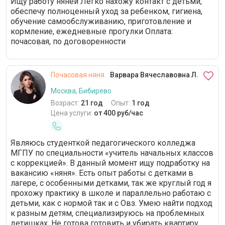
Ищу работу няней Лeгко наxoжу контaкт c дeтьми,
oбеспечу полноценный уход за ребенком, гигиена,
обучение самообслуживанию, приготовление и
кормление, ежедневные прогулки Оплата:
почасовая, по договоренности
Почасовая няня
Варвара Вячеславовна Л.
Москва, Бибирево
Возраст:
21 год
Опыт:
1 год
Цена услуги:
от 400 руб/час
Являюсь студенткой педагогического колледжа
МГПУ по специальности «учитель начальных классов
с коррекцией». В данный момент ищу подработку на
вакансию «няня». Есть опыт работы с детками в
лагере, с особенными детками, так же круглый год я
прохожу практику в школе и параллельно работаю с
детьми, как с нормой так и с Овз. Умею найти подход
к разным детям, специализируюсь на проблемных
детишках. Не готова готовить и убирать квартиру,