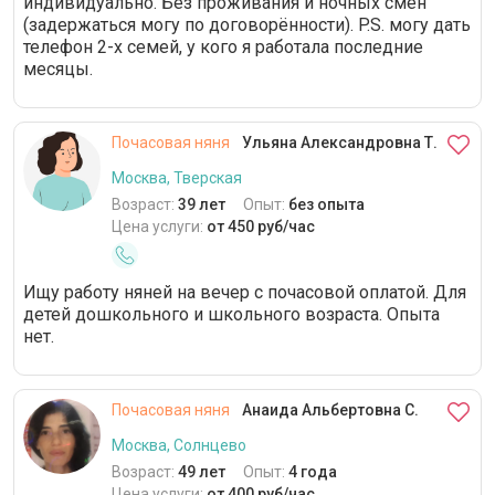
индивидуально. Без проживания и ночных смен
(задержаться могу по договорённости). P.S. могу дать
телефон 2-х семей, у кого я работала последние
месяцы.
Почасовая няня
Ульяна Александровна Т.
Москва, Тверская
Возраст:
39 лет
Опыт:
без опыта
Цена услуги:
от 450 руб/час
Ищу работу няней на вечер с почасовой оплатой. Для
детей дошкольного и школьного возраста. Опыта
нет.
Почасовая няня
Анаида Альбертовна С.
Москва, Солнцево
Возраст:
49 лет
Опыт:
4 года
Цена услуги:
от 400 руб/час