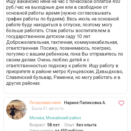
Ищу вакансию няни на час с почасовой оплатой 450
руб./час на выходные дни или в свободное от
основной работы время (нужно согласовывать
график работы по будням). Весь июль на основной
работе буду находиться в отпуске, поэтому могу
больше работать. Стаж работы воспитателем в
государственном детском саду 10 лет.
Доброжелательная, тактичная, коммуникабельная,
ответственная. Посижу, позанимаюсь, поиграю,
погуляю с вашим ребенком, пока Вы отправитесь по
своим делам. Очень люблю детей и с
ответственностью подхожу к работе. Ищу работу в
приоритете в районе метро Кунцевская, Давыдково,
Славянский бульвар, Раменки, но могу работать и в
других районах.
Почасовая няня
Нарине Папиковна А.
Была 01 августа
Москва, Можайский район
Возраст:
58 лет
Опыт:
без опыта
Цена услуги:
от 450 руб/час