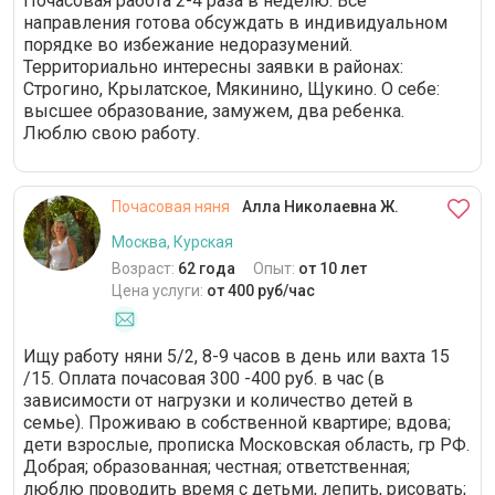
Почасовая работа 2-4 раза в неделю. Все
направления готова обсуждать в индивидуальном
порядке во избежание недоразумений.
Территориально интересны заявки в районах:
Строгино, Крылатское, Мякинино, Щукино. О себе:
высшее образование, замужем, два ребенка.
Люблю свою работу.
Почасовая няня
Алла Николаевна Ж.
Москва, Курская
Возраст:
62 года
Опыт:
от 10 лет
Цена услуги:
от 400 руб/час
Ищу работу няни 5/2, 8-9 часов в день или вахта 15
/15. Оплата почасовая 300 -400 руб. в час (в
зависимости от нагрузки и количество детей в
семье). Проживаю в собственной квартире; вдова;
дети взрослые, прописка Московская область, гр РФ.
Добрая; образованная; честная; ответственная;
люблю проводить время с детьми, лепить, рисовать;