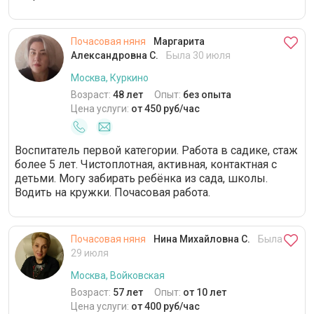
Почасовая няня
Маргарита
Александровна С.
Была 30 июля
Москва, Куркино
Возраст:
48 лет
Опыт:
без опыта
Цена услуги:
от 450 руб/час
Воспитатель первой категории. Работа в садике, стаж
более 5 лет. Чистоплотная, активная, контактная с
детьми. Могу забирать ребёнка из сада, школы.
Водить на кружки. Почасовая работа.
Почасовая няня
Нина Михайловна С.
Была
29 июля
Москва, Войковская
Возраст:
57 лет
Опыт:
от 10 лет
Цена услуги:
от 400 руб/час