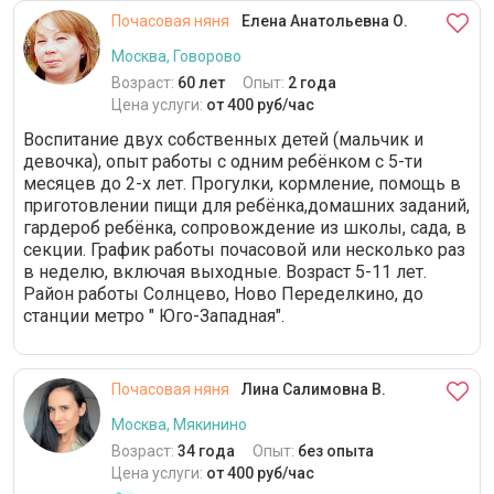
Почасовая няня
Елена Анатольевна О.
Москва, Говорово
Возраст:
60 лет
Опыт:
2 года
Цена услуги:
от 400 руб/час
Воспитание двух собственных детей (мальчик и
девочка), опыт работы с одним ребёнком с 5-ти
месяцев до 2-х лет. Прогулки, кормление, помощь в
приготовлении пищи для ребёнка,домашних заданий,
гардероб ребёнка, сопровождение из школы, сада, в
секции. График работы почасовой или несколько раз
в неделю, включая выходные. Возраст 5-11 лет.
Район работы Солнцево, Ново Переделкино, до
станции метро " Юго-Западная".
Почасовая няня
Лина Салимовна В.
Москва, Мякинино
Возраст:
34 года
Опыт:
без опыта
Цена услуги:
от 400 руб/час