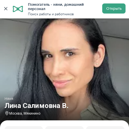
Помогатель - няни, домашний 
Главная
Няни
Няни в Москве
Няни у метро Мяки
Открыть
персонал
Поиск работы и работников
Няня
Лина Салимовна В.
Москва, Мякинино