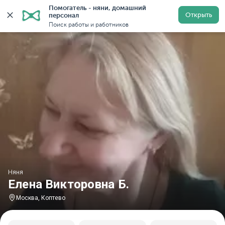
Помогатель - няни, домашний 
Главная
Няни
Няни в Москве
Няни у метро Копте
Открыть
персонал
Поиск работы и работников
Няня
Елена Викторовна Б.
Москва, Коптево