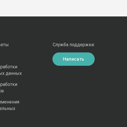
веты
Служба поддержки:
Написать
бработки
ых данных
бработки
ie
именения
ельных