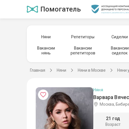
Помогатель
Няни
Репетиторы
Сиделки
Вакансии
Вакансии
Вакансии
нянь
репетиторов
сиделок
Главная
Няни
Няни в Москве
Няни 
Няня
Варвара Вячес
Москва, Бибир
21 год
Возраст