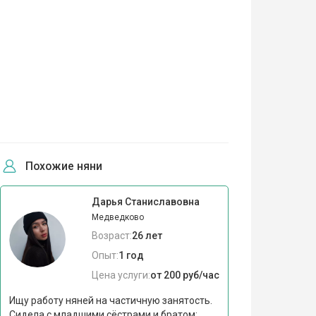
Похожие няни
Дарья Станиславовна
Медведково
Возраст:
26 лет
Опыт:
1 год
Цена услуги:
от 200 руб/час
Ищу работу няней на частичную занятость.
Сидела с младшими сёстрами и братом: