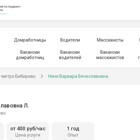
Домработницы
Водители
Массажисты
Вакансии
Вакансии
Вакансии
домработниц
водителей
массажистов
у метро Бибирево
Няня Варвара Вячеславовна
лавовна Л.
ево
от 400 руб/час
1 год
Цена услуги
Опыт