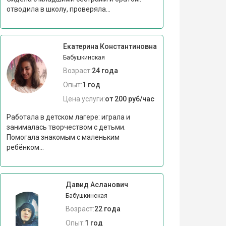
отводила в школу, проверяла...
Екатерина Константиновна
Бабушкинская
Возраст:
24 года
Опыт:
1 год
Цена услуги:
от 200 руб/час
Работала в детском лагере: играла и
занималась творчеством с детьми.
Помогала знакомым с маленьким
ребёнком...
Давид Асланович
Бабушкинская
Возраст:
22 года
Опыт:
1 год