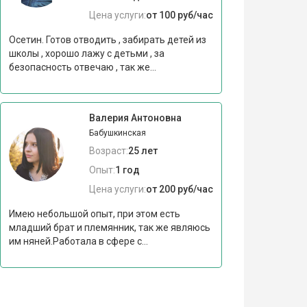
Цена услуги:
от 100 руб/час
Осетин. Готов отводить , забирать детей из
школы , хорошо лажу с детьми , за
безопасность отвечаю , так же...
Валерия Антоновна
Бабушкинская
Возраст:
25 лет
Опыт:
1 год
Цена услуги:
от 200 руб/час
Имею небольшой опыт, при этом есть
младший брат и племянник, так же являюсь
им няней.Работала в сфере с...