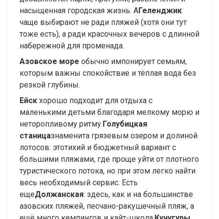
насыщенная городская жизнь. А
Геленджик
чаще выбирают не ради пляжей (хотя они тут
тоже есть), а ради красочных вечеров с длинной
набережной для променада.
Азовское море
обычно импонирует семьям,
которым важны спокойствие и тёплая вода без
резкой глубины.
Ейск
хорошо подходит для отдыха с
маленькими детьми благодаря мелкому морю и
неторопливому ритму.
Голубицкая
станица
знаменита грязевым озером и долиной
лотосов: это
тихий и бюджетный вариант с
большими пляжами, где проще уйти от плотного
туристического потока, но при этом легко найти
весь необходимый сервис. Есть
еще
Должанская
: здесь, как и на большинстве
азовских пляжей, песчано-ракушечный пляж, а
ещё много кемпингов и кайт-школа.
Кучугуры