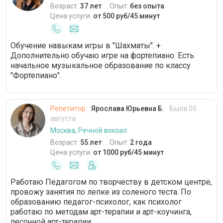
Возраст:
37 лет
Опыт:
без опыта
Цена услуги:
от 500 руб/45 минут
Обучение навыкам игры в "Шахматы". +
Дополнительно обучаю игре на фортепиано. Есть
начальное музыкальное образование по классу
"Фортепиано".
Репетитор
Ярослава Юрьевна Б.
Была 05
августа
Москва, Речной вокзал
Возраст:
55 лет
Опыт:
2 года
Цена услуги:
от 1000 руб/45 минут
Работаю Педагогом по творчеству в детском центре,
провожу занятия по лепке из соленого теста. По
образованию педагог-психолог, как психолог
работаю по методам арт-терапии и арт-коучинга,
песочной арт-терапии.