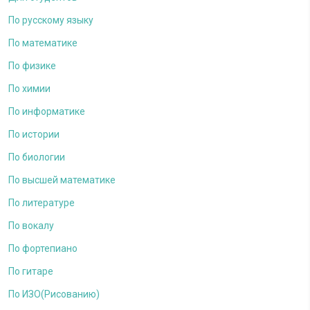
По русскому языку
По математике
По физике
По химии
По информатике
По истории
По биологии
По высшей математике
По литературе
По вокалу
По фортепиано
По гитаре
По ИЗО(Рисованию)