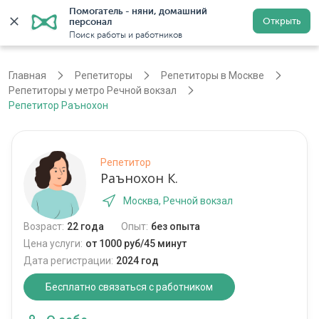
Помогатель - няни, домашний 
Открыть
персонал
Москва
Войти
Регистрация
Поиск работы и работников
Главная
Репетиторы
Репетиторы в Москве
Репетиторы у метро Речной вокзал
Репетитор Раънохон
Репетитор
Раънохон К.
Москва, Речной вокзал
Возраст:
22 года
Опыт:
без опыта
Цена услуги:
от 1000 руб/45 минут
Дата регистрации:
2024 год
Бесплатно связаться с работником