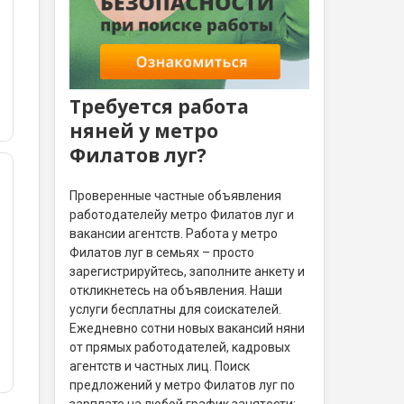
Требуется работа
няней у метро
Филатов луг?
Проверенные частные объявления
работодателейу метро Филатов луг и
вакансии агентств. Работа у метро
Филатов луг в семьях – просто
зарегистрируйтесь, заполните анкету и
откликнетесь на объявления. Наши
услуги бесплатны для соискателей.
Ежедневно сотни новых вакансий няни
от прямых работодателей, кадровых
агентств и частных лиц. Поиск
предложений у метро Филатов луг по
зарплате на любой график занятости: