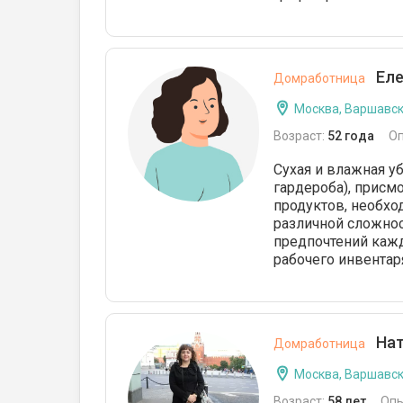
Еле
Домработница
Москва, Варшавс
Возраст:
52 года
О
Сухая и влажная у
гардероба), присм
продуктов, необх
различной сложност
предпочтений кажд
рабочего инвентар
Нат
Домработница
Москва, Варшавс
Возраст:
58 лет
Опы