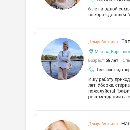
6 лет в одной семь
новорождённым. У
Тат
Домработница
Москва, Варшавс
Возраст:
58 лет
Опы
Телефон подтве
Ищу работу приход
лет. Уборка, стир
пожалуйста! Графи
рекомендации в т
Нан
Домработница