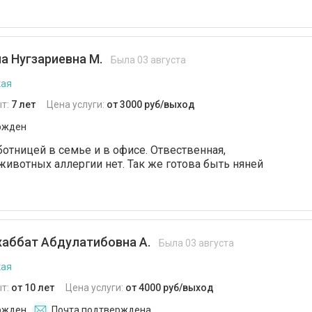
Уход за домашними
животными
Парогенератор
а Нугзариевна М.
Была 03 августа
VIP-гардероб
кая
т:
7 лет
Цена услуги:
от 3000 руб/выход
Уход за различными
поверхностями
ржден
Банкетная сервировка
отницей в семье и в офисе. Отвественная,
животных аллергии нет. Так же готова быть няней
стола
аббат Абдулатибовна А.
Была 03 августа
кая
т:
от 10 лет
Цена услуги:
от 4000 руб/выход
ржден
Почта подтверждена