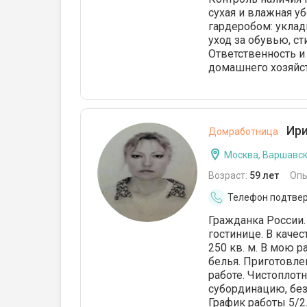
сухая и влажная у
гардеробом: укла
уход за обувью, с
Ответственность и 
домашнего хозяйст
Ири
Домработница
Москва, Варшавс
Возраст:
59 лет
Опы
Телефон подтве
Гражданка России.
гостинице. В каче
250 кв. м. В мою р
белья. Приготовле
работе. Чистоплот
субординацию, бе
График работы 5/2