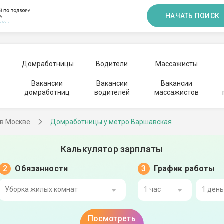
НАЧАТЬ ПОИСК
Домработницы
Водители
Массажисты
Вакансии
Вакансии
Вакансии
домработниц
водителей
массажистов
в Москве
Домработницы у метро Варшавская
Калькулятор зарплаты
Обязанности
График работы
Уборка жилых комнат
1 час
1 ден
Посмотреть