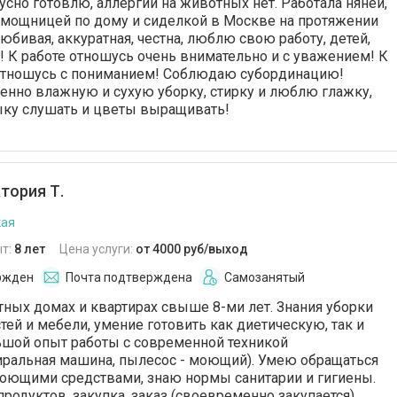
усно готовлю, аллергии на животных нет. Работала няней,
омощницей по дому и сиделкой в Москве на протяжении
любивая, аккуратная, честна, люблю свою работу, детей,
 К работе отношусь очень внимательно и с уважением! К
тношусь с пониманием! Соблюдаю субординацию!
нно влажную и сухую уборку, стирку и люблю глажку,
ыку слушать и цветы выращивать!
тория Т.
кая
т:
8 лет
Цена услуги:
от 4000 руб/выход
ржден
Почта подтверждена
Самозанятый
тных домах и квартирах свыше 8-ми лет. Знания уборки
тей и мебели, умение готовить как диетическую, так и
ьшой опыт работы с современной техникой
тиральная машина, пылесос - моющий). Умею обращаться
моющими средствами, знаю нормы санитарии и гигиены.
родуктов, закупка, заказ (своевременно закупается),