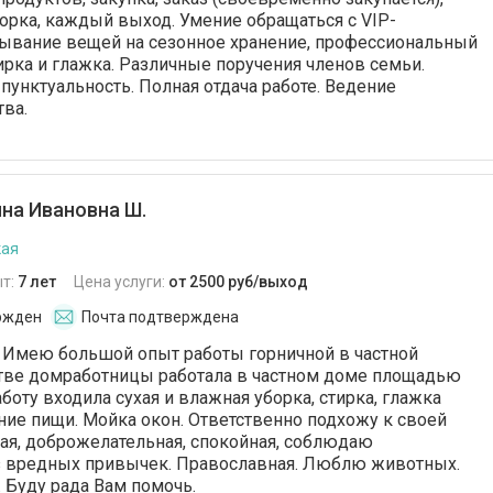
борка, каждый выход. Умение обращаться с VIP-
дывание вещей на сезонное хранение, профессиональный
тирка и глажка. Различные поручения членов семьи.
пунктуальность. Полная отдача работе. Ведение
ва.
на Ивановна Ш.
кая
т:
7 лет
Цена услуги:
от 2500 руб/выход
ржден
Почта подтверждена
 Имею большой опыт работы горничной в частной
стве домработницы работала в частном доме площадью
аботу входила сухая и влажная уборка, стирка, глажка
ние пищи. Мойка окон. Ответственно подхожу к своей
ная, доброжелательная, спокойная, соблюдаю
з вредных привычек. Православная. Люблю животных.
. Буду рада Вам помочь.