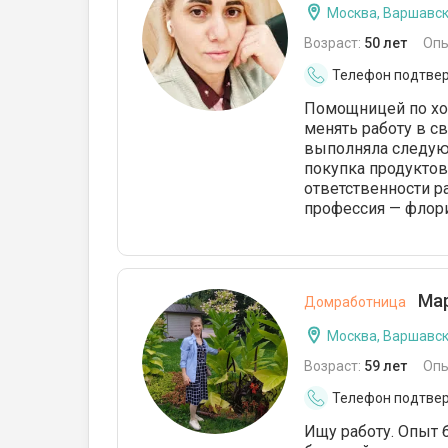
Москва, Варшавс
Возраст:
50 лет
Опы
Телефон подтве
Помощницей по хоз
менять работу в с
выполняла следующ
покупка продуктов.
ответственности р
профессия — флори
Мар
Домработница
Москва, Варшавс
Возраст:
59 лет
Опы
Телефон подтве
Ищу работу. Опыт 