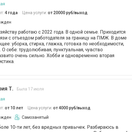
кая
т:
4 года
Цена услуги:
от 20000 руб/выход
ржден
яйству работаю с 2022 года. В одной семье. Приходится
вязи с отъездом работодателя за границу на ПМЖ. В доме
ее: уборка, стирка, глажка, готовка по необходимости,
 О себе: трудолюбивая, пунктуальная, чувство
азвито очень сильно. Хобби и одновременно вторая
стика.
ия Т.
Была 17 июля
кая
т:
от 10 лет
Цена услуги:
от 4000 руб/выход
ржден
Самозанятый
боле 10-ти лет, без вредных привычек. Разбираюсь в