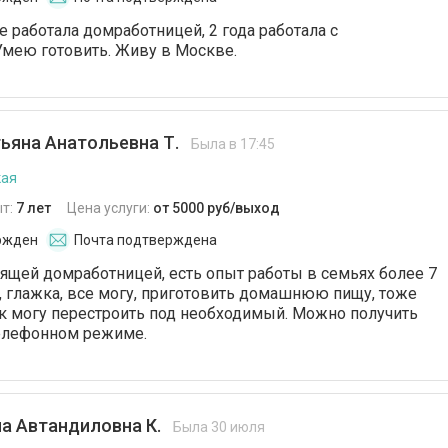
е работала домработницей, 2 года работала с
мею готовить. Живу в Москве.
ьяна Анатольевна Т.
Была в 17:45
кая
т:
7 лет
Цена услуги:
от 5000 руб/выход
ржден
Почта подтверждена
ящей домработницей, есть опыт работы в семьях более 7
ка, глажка, все могу, приготовить домашнюю пищу, тоже
к могу перестроить под необходимый. Можно получить
елефонном режиме.
а Автандиловна К.
Была 30 июля