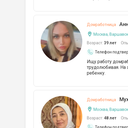
Анн
Домработница
Москва, Варшавс
Возраст:
39 лет
Опы
Телефон подтве
Ищу работу домраб
трудолюбивая. На 
ребенку.
Мух
Домработница
Москва, Варшавс
Возраст:
48 лет
Опы
Телефон подтве