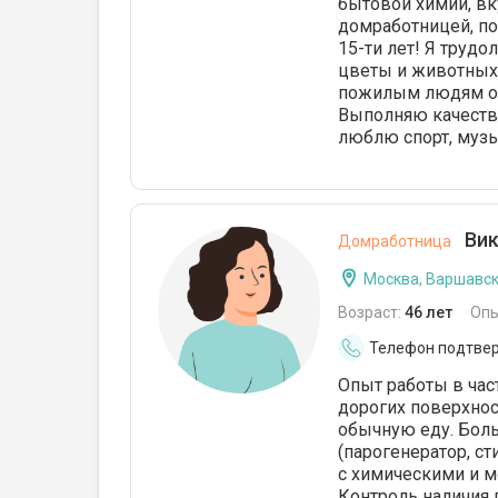
бытовой химии, вк
домработницей, п
15-ти лет! Я трудо
цветы и животных!
пожилым людям о
Выполняю качестве
люблю спорт, муз
Вик
Домработница
Москва, Варшавс
Возраст:
46 лет
Опы
Телефон подтве
Опыт работы в час
дорогих поверхнос
обычную еду. Бол
(парогенератор, с
с химическими и 
Контроль наличия п