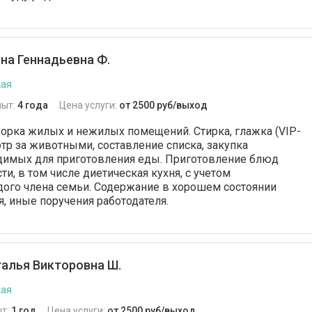
на Геннадьевна Ф.
кая
пыт:
4 года
Цена услуги:
от 2500 руб/выход
борка жилых и нежилых помещений. Стирка, глажка (VIP-
отр за животными, составление списка, закупка
одимых для приготовления еды. Приготовление блюд
и, в том числе диетическая кухня, с учетом
ого члена семьи. Содержание в хорошем состоянии
я, иные поручения работодателя.
алья Викторовна Ш.
кая
т:
1 год
Цена услуги:
от 2500 руб/выход