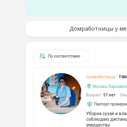
От 51 до 80 кв.м
От 81 до 110 кв.м
От 111 до 140 кв.м
Домработницы у мет
От 141 до 170 кв.м
От 171 до 200 кв.м
По соответствию
От 201 до 350 кв.м
От 351 до 500 кв.м
там
Домработница
От 501 до 700 кв.м
Москва, Варшавс
От 701 до 900 кв.м
Возраст:
57 лет
Опы
Паспорт провере
От 900 кв.м
Уборка сухая и вла
соблюдаю дистанц
имуществу.