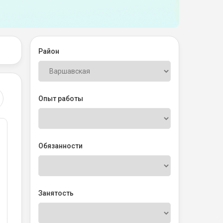
Район
й
й
Опыт работы
й
Обязанности
Занятость