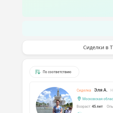
Сиделки в 
По соответствию
Эля А.
Сиделка
Н
Московская облас
Возраст:
45 лет
Опы