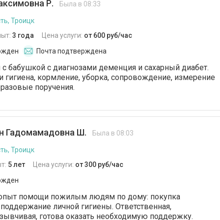
аксимовна Р.
Была в 08:33
ть, Троицк
пыт:
3 года
Цена услуги:
от 600 руб/час
ржден
Почта подтверждена
 с бабушкой с диагнозами деменция и сахарный диабет.
и гигиена, кормление, уборка, сопровождение, измерение
 разовые поручения.
н Гадомамадовна Ш.
Была в 08:03
ть, Троицк
т:
5 лет
Цена услуги:
от 300 руб/час
ржден
опыт помощи пожилым людям по дому: покупка
, поддержание личной гигиены. Ответственная,
зывчивая, готова оказать необходимую поддержку.