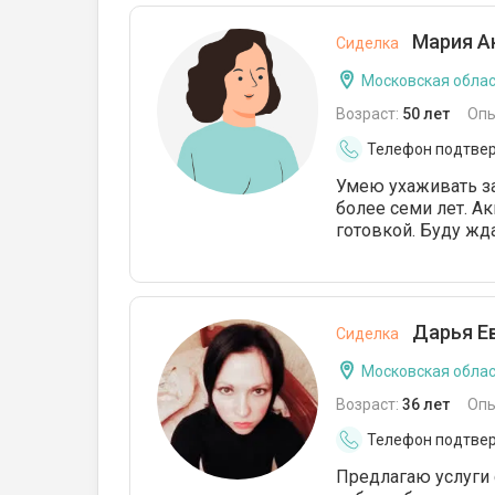
Мария Ан
Сиделка
Московская облас
Возраст:
50 лет
Опы
Телефон подтве
Умею ухаживать з
более семи лет. Ак
готовкой. Буду жд
Дарья Ев
Сиделка
Московская облас
Возраст:
36 лет
Опы
Телефон подтве
Предлагаю услуги 