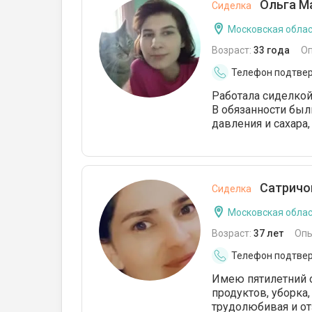
Ольга М
Сиделка
Московская облас
Возраст:
33 года
О
Телефон подтве
Работала сиделкой
В обязанности был
давления и сахара,
Сатричо
Сиделка
Московская облас
Возраст:
37 лет
Опы
Телефон подтве
Имею пятилетний 
продуктов, уборка
трудолюбивая и от