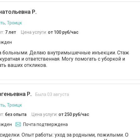
атольевна Р.
ть, Троицк
т:
7 лет
Цена услуги:
от 100 руб/час
ржден
а больными. Делаю внутримышечные инъекции. Стаж
куратная и ответственная. Могу помогать с уборкой и
ать ваших откликов.
геньевна Р.
Была 03 августа
ть, Троицк
т:
без опыта
Цена услуги:
от 250 руб/час
ржден
Почта подтверждена
сиделки. Опыт работы: уход за родными, пожилыми. О