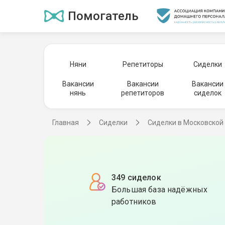
Помогатель
Няни
Репетиторы
Сиделки
Вакансии
Вакансии
Вакансии
нянь
репетиторов
сиделок
Главная
Сиделки
Сиделки в Московской
349 сиделок
Большая база надёжных
работников