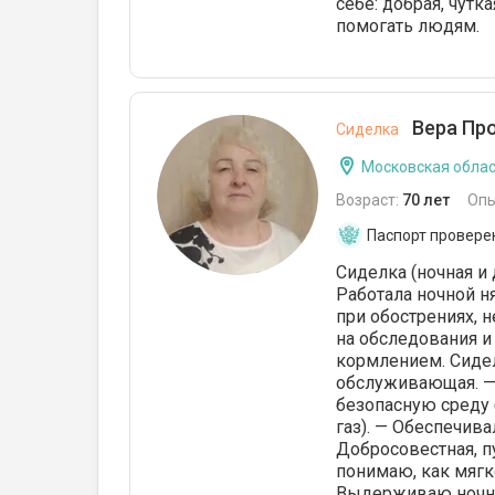
себе: добрая, чутк
помогать людям.
Вера Про
Сиделка
Московская облас
Возраст:
70 лет
Опы
Паспорт провере
Сиделка (ночная и
Работала ночной н
при обострениях, 
на обследования и
кормлением. Сидел
обслуживающая. — 
безопасную среду
газ). — Обеспечива
Добросовестная, п
понимаю, как мягк
Выдерживаю ночны