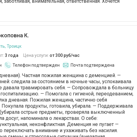
ая, заботливая, внимательная, ответственная. Хочется
коповна К.
ть, Троицк
т:
3 года
Цена услуги:
от 300 руб/час
н
Телефон подтвержден
Почта подтверждена
 дневная). Частная пожилая женщина с деменцией. —
яней: следила за состоянием в ночные часы, успокаивала
не давала травмировать себя. — Сопровождала в больницу
 госпитализацию. — Помогала с гигиеной, переодеванием,
ка дневная. Пожилая женщина, частично себя
Покупала продукты, готовила, убирала. — Поддерживала
 (убирала острые предметы, проверяла выключенный
ла досуг, напоминала о лекарствах. О себе:
унктуальная, неконфликтная. Деменция не пугает —
о переключать внимание и ухаживать без насилия.
е смены и стрессовые ситуации (внезапная