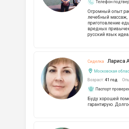
Телефон подтве
Огромный опыт раб
лечебный массаж, г
приготовление еды
вредных привычек 
русский язык иде
Лариса А
Сиделка
Московская облас
Возраст:
41 год
Оп
Паспорт провере
Буду хорошей пом
гарантирую. Долго