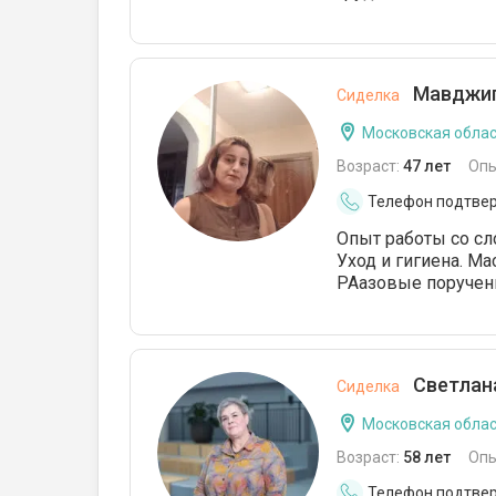
Мавджиг
Сиделка
Московская облас
Возраст:
47 лет
Опы
Телефон подтве
Опыт работы со с
Уход и гигиена. Ма
РАазовые поручен
Светлан
Сиделка
Московская облас
Возраст:
58 лет
Опы
Телефон подтве