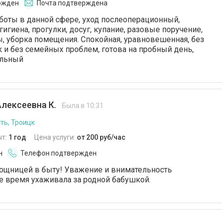
ржден
Почта подтверждена
оты в данной сфере, уход послеоперационный,
игиена, прогулки, досуг, купание, разовые поручение,
, уборка помещения. Спокойная, уравновешенная, без
и без семейных проблем, готова на пробный день,
альный
лексеевна К.
Была в 10:31
ть, Троицк
ыт:
1 год
Цена услуги:
от 200 руб/час
н
Телефон подтвержден
ощницей в быту! Уважение и внимательность
е время ухаживала за родной бабушкой.