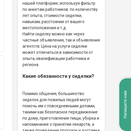
нашей платформе, используя фильтр
по анкетам работников: по количеству
лет опыта, стоимости сиделки,
навыкам, расстоянии от вашего
местоположения и т.д.
Найти сиделку можно как через
частные объявления, так и объявления
агентств. Цена на услуги сиделки
может отличаться в зависимости от
опыта, квалификации работника и
региона.
Какие обязанности у сиделки?
Напишите нам
Помимо общения, большинство
сиделок для пожилых людей могут
помочь им с повседневными делами,
такими как безопасное передвижение
по дому, приготовление пищи, уборка и
напоминание о принятии лекарств, а
также проведение прогулок и доставка