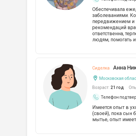
Обеспечивала еже
заболеваниями. Ко
передвижением и 
рекомендаций врач
ответственна, тер
людям, помогать 
Анна Ник
Сиделка
Московская облас
Возраст:
21 год
Оп
Телефон подтве
Имеется опыт в у
(своей), пока сын
мытье, опыт имеет