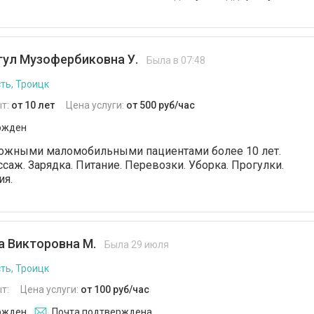
ул Музофербиковна У.
Была в 07:48
ть, Троицк
т:
от 10 лет
Цена услуги:
от 500 руб/час
ржден
ложными маломобильными пациентами более 10 лет.
ссаж. Зарядка. Питание. Перевозки. Уборка. Прогулки.
ия.
а Викторовна М.
Была 29 июля
ть, Троицк
т:
Цена услуги:
от 100 руб/час
ржден
Почта подтверждена