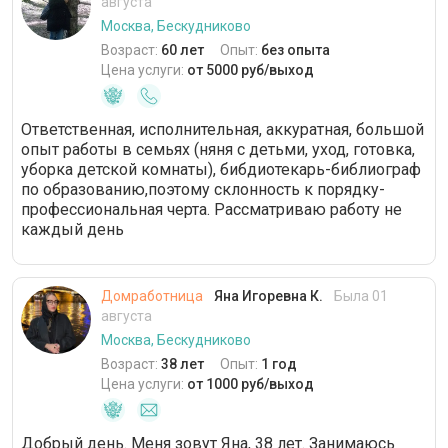
августа
Москва, Бескудниково
Возраст:
60 лет
Опыт:
без опыта
Цена услуги:
от 5000 руб/выход
Ответственная, исполнительная, аккуратная, большой
опыт работы в семьях (няня с детьми, уход, готовка,
уборка детской комнаты), бибдиотекарь-библиограф
по образованию,поэтому склонность к порядку-
профессиональная черта. Рассматриваю работу не
каждый день
Домработница
Яна Игоревна К.
Была 01
августа
Москва, Бескудниково
Возраст:
38 лет
Опыт:
1 год
Цена услуги:
от 1000 руб/выход
Добрый день. Меня зовут Яна, 38 лет. Занимаюсь