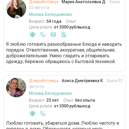
Домработница
Мария Анатольевна Д.
Была
03 августа
Москва, Бескудниково
Возраст:
54 года
Опыт:
Цена услуги:
от 3000 руб/выход
Я люблю готовить разнообразные блюда и наводить
порядок. Ответственная, аккуратная, общительная,
доброжелательная. Умею гладить и отпаривать
одежду, бережно обращаюсь с бытовой техникой.
Домработница
Алиса Дмитриевна К.
Была 02
августа
Москва, Бескудниково
Возраст:
25 лет
Опыт:
без опыта
Цена услуги:
от 3000 руб/выход
Люблю готовить, убираться дома. Люблю чистоту и
порядок в доме. Обязанности, которые могу