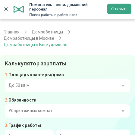
Помогатель - няни, домашний 
Открыть
персонал
Москва
Войти
Регистрация
Поиск работы и работников
Главная
Домработницы
Домработницы в Москве
Домработницы в Бескудниково
Калькулятор зарплаты
Площадь квартиры/дома
До 50 кв.м
Обязанности
От 51 до 80 кв.м
От 81 до 110 кв.м
Уборка жилых комнат
График работы
От 111 до 140 кв.м