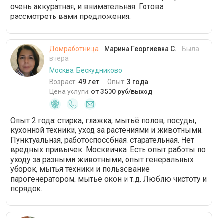
очень аккуратная, и внимательная. Готова
VIP-гардероб
12 часов
рассмотреть вами предложения.
Уход за различными поверхностями
Домработница
Марина Георгиевна С.
Была
Банкетная сервировка стола
вчера
Москва, Бескудниково
Возраст:
49 лет
Опыт:
3 года
Цена услуги:
от 3500 руб/выход
Опыт 2 года: стирка, глажка, мытьё полов, посуды,
кухонной техники, уход за растениями и животными.
Пунктуальная, работоспособная, старательная. Нет
вредных привычек. Москвичка. Есть опыт работы по
уходу за разными животными, опыт генеральных
уборок, мытья техники и пользование
парогенератором, мытьё окон и т.д. Люблю чистоту и
порядок.