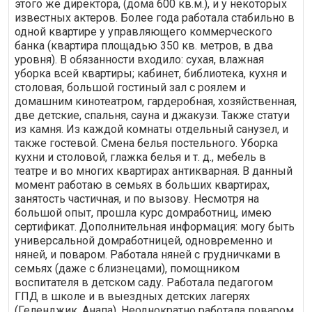
этого же директора, (дома 600 кв.м.), и у некоторых
известных актеров. Более года работала стабильно в
одной квартире у управляющего коммерческого
банка (квартира площадью 350 кв. метров, в два
уровня). В обязанности входило: сухая, влажная
уборка всей квартиры; кабинет, библиотека, кухня и
столовая, большой гостиный зал с роялем и
домашним кинотеатром, гардеробная, хозяйственная,
две детские, спальня, сауна и джакузи. Также статуи
из камня. Из каждой комнаты отдельный санузел, и
также гостевой. Смена белья постельного. Уборка
кухни и столовой, глажка белья и т. д., мебель в
театре и во многих квартирах антикварная. В данный
момент работаю в семьях в больших квартирах,
занятость частичная, и по вызову. Несмотря на
большой опыт, прошла курс домработниц, имею
сертификат. Дополнительная информация: могу быть
универсальной домработницей, одновременно и
няней, и поваром. Работала няней с грудничками в
семьях (даже с близнецами), помощником
воспитателя в детском саду. Работала педагогом
ГПД в школе и в выездных детских лагерях
(Геленджик, Анапа). Неоднократно работала поваром