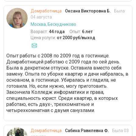
Домработница
Оксана Викторовна Б.
Была
04 августа
Москва, Бескудниково
Возраст:
44 года
Опыт:
6 лет
Цена услуги:
от 2000 руб/выход
Опыт работы с 2008 по 2009 год в гостинице.
Домработницей работаю с 2009 года по сей день.
Была в декретном отпуске. Оставила вместо себя
замену. Опыта по уборке квартир и дачи набралась, в
основном, в гостинице. Убиралась и гладила, не
готовила. Но, если нужно, могу приготовить.
Закончила Колледж информатики и права,
специальность юрист. Среди квартир, в которых
работаю, есть двух-, трехкомнатные и
четырехкомнатная с двумя санузлами.
Домработница
Сабина Равилевна Ф.
Была 03