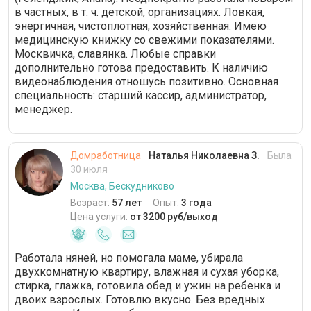
в частных, в т. ч. детской, организациях. Ловкая,
энергичная, чистоплотная, хозяйственная. Имею
медицинскую книжку со свежими показателями.
Москвичка, славянка. Любые справки
дополнительно готова предоставить. К наличию
видеонаблюдения отношусь позитивно. Основная
специальность: старший кассир, администратор,
менеджер.
Домработница
Наталья Николаевна З.
Была
30 июля
Москва, Бескудниково
Возраст:
57 лет
Опыт:
3 года
Цена услуги:
от 3200 руб/выход
Работала няней, но помогала маме, убирала
двухкомнатную квартиру, влажная и сухая уборка,
стирка, глажка, готовила обед и ужин на ребенка и
двоих взрослых. Готовлю вкусно. Без вредных