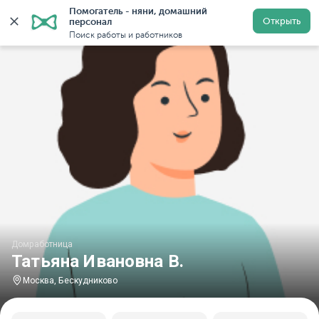
Помогатель - няни, домашний 
Главная
Домработницы
Домработницы в Москве
Открыть
персонал
Поиск работы и работников
Домработница
Татьяна Ивановна В.
Москва, Бескудниково