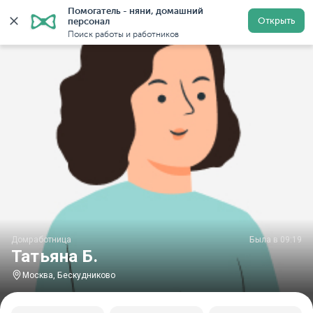
Помогатель - няни, домашний 
Главная
Домработницы
Домработницы в Москве
Открыть
персонал
Поиск работы и работников
Домработница
Была в 09:19
Татьяна Б.
Москва, Бескудниково