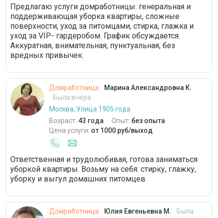
Предлагаю услуги домработницы: генеральная и
VIP-гардероб
12 часов
поддерживающая уборка квартиры, сложные
поверхности, уход за питомцами, стирка, глажка и
Уход за различными поверхностями
уход за VIP- гардеробом. График обсуждается.
Аккуратная, внимательная, пунктуальная, без
Банкетная сервировка стола
вредных привычек.
Домработница
Марина Александровна К.
Была вчера
Москва, Улица 1905 года
Возраст:
43 года
Опыт:
без опыта
Цена услуги:
от 1000 руб/выход
Ответственная и трудолюбивая, готова заниматься
уборкой квартиры. Возьму на себя: стирку, глажку,
уборку и выгул домашних питомцев
Домработница
Юлия Евгеньевна М.
Была