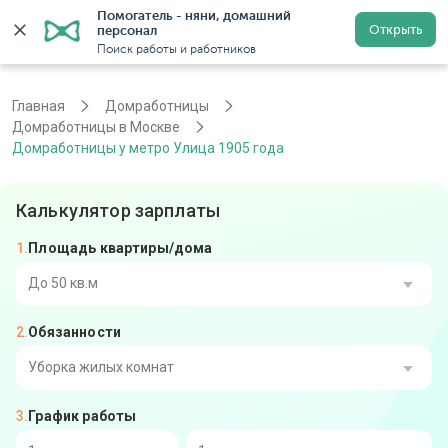
Помогатель - няни, домашний 
Открыть
персонал
Москва
Войти
Регистрация
Поиск работы и работников
Главная
Домработницы
Домработницы в Москве
Домработницы у метро Улица 1905 года
Калькулятор зарплаты
Площадь квартиры/дома
До 50 кв.м
Обязанности
От 51 до 80 кв.м
От 81 до 110 кв.м
Уборка жилых комнат
График работы
От 111 до 140 кв.м