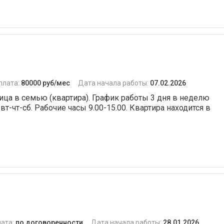
Уход за домашними
животными
Парогенератор
VIP-гардероб
Уход за различными
плата:
80000 руб/мес
Дата начала работы:
07.02.2026
поверхностями
ца в семью (квартира). График работы 3 дня в неделю
Банкетная сервировка
 вт-чт-сб. Рабочие часы 9.00-15.00. Квартира находится в
стола
ата:
по договоренности
Дата начала работы:
28.01.2026