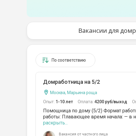
От 51 до 80 кв.м
От 81 до 110 кв.м
От 111 до 140 кв.м
Вакансии для дом
От 141 до 170 кв.м
От 171 до 200 кв.м
По соответствию
От 201 до 350 кв.м
От 351 до 500 кв.м
Домработница на 5/2
От 501 до 700 кв.м
Москва, Марьина роща
От 701 до 900 кв.м
Опыт:
1-10 лет
Оплата:
4200 руб/выход
О
Помощница по дому (5/2) Формат работы
От 900 кв.м
работы: Плавающее время начала: — в не
раскрыть...
Вакансия от частного лица