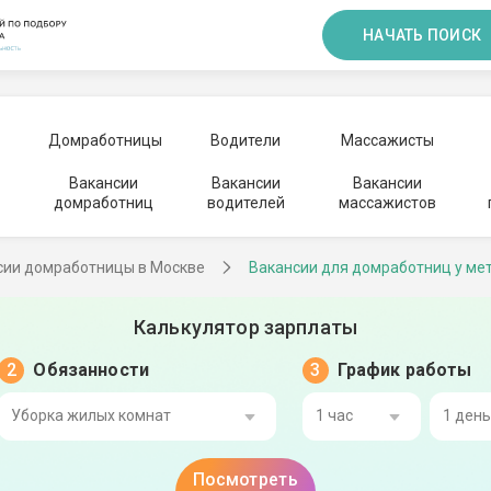
НАЧАТЬ ПОИСК
Домработницы
Водители
Массажисты
Вакансии
Вакансии
Вакансии
домработниц
водителей
массажистов
сии домработницы в Москве
Вакансии для домработниц у ме
Калькулятор зарплаты
Обязанности
График работы
Уборка жилых комнат
1 час
1 ден
Посмотреть