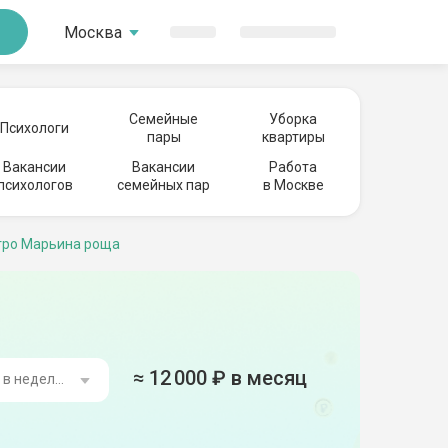
Москва
Семейные
Уборка
Психологи
пары
квартиры
Вакансии
Вакансии
Работа
психологов
семейных пар
в Москве
тро Марьина роща
≈
12 000
₽ в месяц
ь