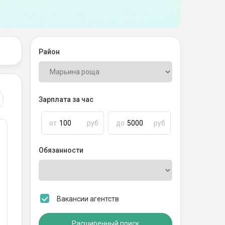
Район
й
й
Зарплата за час
й
от
руб
до
руб
Обязанности
Вакансии агентств
Расширенный поиск