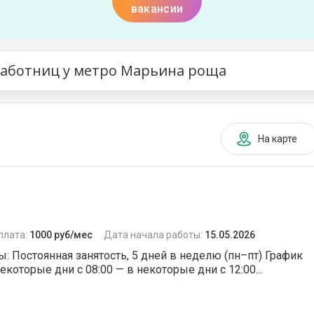
вакансии
2 часа
2 дня
Уборка ванной и санузла
3 часа
3 дня
Уборка кухни и мытье
посуды
4 часа
4 дня
работниц у метро Марьина роща
Стирка и глажка белья
5 часов
5 дне
Уход за одеждой и
6 часов
6 дне
обувью
На карте
7 часов
7 дне
Чистка ковров
8 часов
Уход за мебелью
9 часов
Мытье окон
10 часов
плата:
1000 руб/мес
Дата начала работы:
15.05.2026
Приготовление еды
: Постоянная занятость, 5 дней в неделю (пн–пт) График
11 часов
которые дни с 08:00 — в некоторые дни с 12:00...
Уход за цветами и
растениями
12 часов