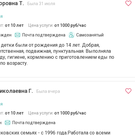
оровна Т.
Была 31 июля
ая
т:
от 10 лет
Цена услуги:
от 1000 руб/час
ржден
Почта подтверждена
Самозанятый
 детки были от рождения до 14 лет. Добрая,
етственная, подвижная, пунктуальная. Выполняла
оду, гигиене, кормлению с приготовлением еды по
по возрасту.
иколаевна Г.
Была вчера
ая
т:
от 10 лет
Цена услуги:
от 1000 руб/час
н
Почта подтверждена
ковских семьях - с 1996 года.Работала со всеми