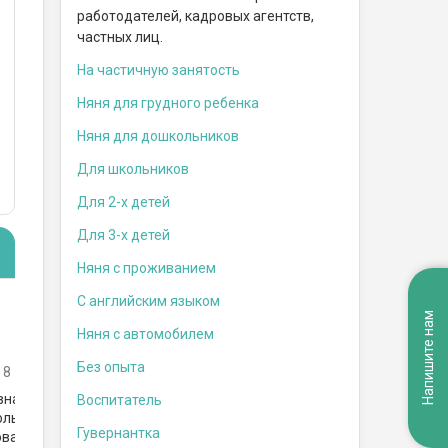
работодателей, кадровых агентств,
частных лиц.
На частичную занятость
Няня для грудного ребенка
Няня для дошкольников
Для школьников
Для 2-х детей
Для 3-х детей
Няня с проживанием
С английским языком
Напишите нам
Ня
Няня
********* Анна
Няня с автомобилем
Се
Москва, метро Отрадное
Без опыта
 8
Мос
Аня — прекрасный человек и няня!
Скромная, спокойная, порядочная,
вная няня! В
Кат
Воспитатель
добрая, отзывчивая, ненавязчивая.
олько у меня
пом
Гувернантка
Помогает мне уже больше года,
ованная,
года
Посмотреть отзыв