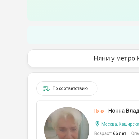
Няни у метро 
По соответствию
Нонна Влад
Няня
Москва, Каширск
Возраст:
66 лет
Опы