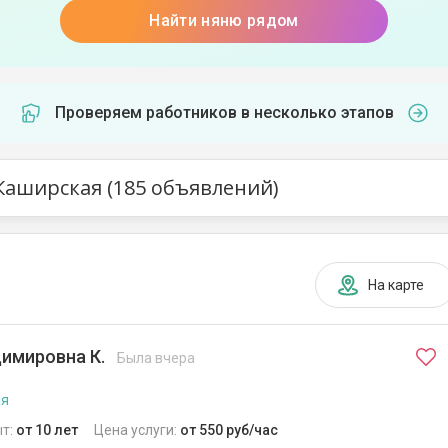
Найти няню рядом
Проверяем работников в несколько этапов
Каширская (185 объявлений)
На карте
имировна К.
Была вчера
ая
т:
от 10 лет
Цена услуги:
от 550 руб/час