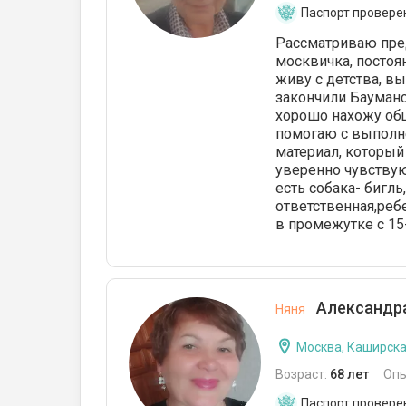
Паспорт провере
Рассматриваю пред
москвичка, постоя
живу с детства, в
закончили Бауманс
хорошо нахожу общ
помогаю с выполн
материал, который
уверенно чувствуют
есть собака- бигль
ответственная,реб
в промежутке с 15
Александра
Няня
Москва, Каширск
Возраст:
68 лет
Опы
Паспорт провере