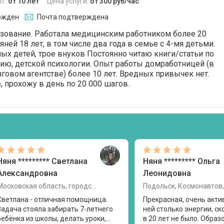
т:
от 10 лет
Цена услуги:
от 300 руб/час
ржден
Почта подтверждена
зование. Работала медицинским работником более 20
яней 18 лет, в том числе два года в семье с 4-мя детьми.
ых детей, трое внуков Постоянно читаю книги/статьи по
ию, детской психологии. Опыт работы домработницей (в
нговом агентстве) более 10 лет. Вредных привычек нет.
, прохожу в день по 20 000 шагов.
Няня
********* Светлана
Няня
********* Ольга
Александровна
Леонидовна
Московская область, городской округ Люберцы, рабочий посёлок Малаховка
Подольск, Космонавтов,
Светлана - отличная помощница.
Прекрасная, очень акти
Задача стояла забирать 7-летнего
ней столько энергии, ск
ребёнка из школы, делать уроки,
в 20 лет не было. Образ