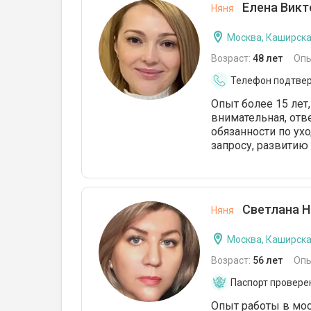
Елена Викт
Няня
навстречу, если необходимо было
прийти раньше или задержаться. В
квартире были установлены
Москва, Каширск
видеокамеры, что не смущало Инну
Возраст:
48 лет
Опы
Викторовну. Мне необходимо выйти
на работу на полную занятость, а в
Телефон подтве
связи с работой в других семьях
Опыт более 15 лет,
няня не сможет мне помогать.
Очень жаль, что приходится
внимательная, отв
расставаться, няня за три месяца
обязанности по ух
стала для меня и дочери близким
запросу, развитию 
человеком. Будем скучать.
Светлана Н
Няня
Москва, Каширск
Возраст:
56 лет
Опы
Паспорт провере
Опыт работы в мос