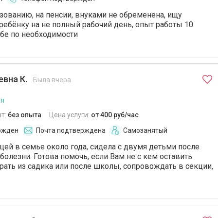
зованию, на пенсии, внуками не обременена, ищу
 ребёнку на не полный рабочий день, опыт работы 10
ебе по необходимости
евна К.
Была вчера
ая
т:
без опыта
Цена услуги:
от 400 руб/час
ржден
Почта подтверждена
Самозанятый
ей в семье около года, сидела с двумя детьми после
болезни. Готова помочь, если Вам не с кем оставить
ирать из садика или после школы, сопровождать в секции,