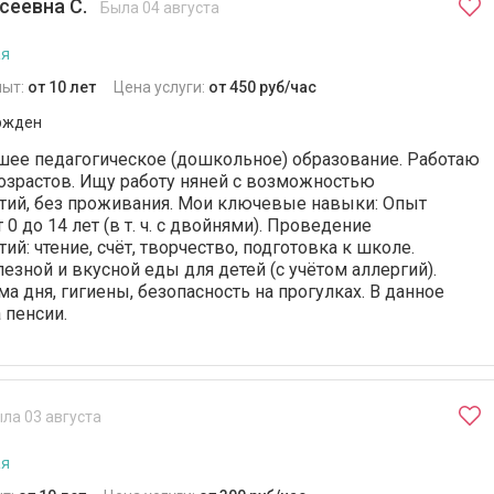
сеевна С.
Была 04 августа
ая
пыт:
от 10 лет
Цена услуги:
от 450 руб/час
ржден
шее педагогическое (дошкольное) образование. Работаю
озрастов. Ищу работу няней с возможностью
тий, без проживания. Мои ключевые навыки: Опыт
 0 до 14 лет (в т. ч. с двойнями). Проведение
й: чтение, счёт, творчество, подготовка к школе.
езной и вкусной еды для детей (с учётом аллергий).
 дня, гигиены, безопасность на прогулках. В данное
 пенсии.
ла 03 августа
ая