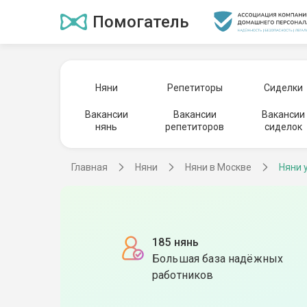
Помогатель
Няни
Репетиторы
Сиделки
Вакансии
Вакансии
Вакансии
нянь
репетиторов
сиделок
Главная
Няни
Няни в Москве
Няни 
185 нянь
Большая база надёжных
работников