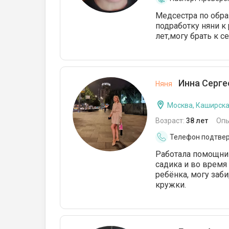
Медсестра по обра
подработку няни к
лет,могу брать к с
Инна Серге
Няня
Москва, Каширск
Возраст:
38 лет
Опы
Телефон подтве
Работала помощниц
садика и во время 
ребёнка, могу заб
кружки.