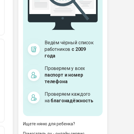
Ведём чёрный список
работников
с 2009
года
Проверяем у всех
паспорт и номер
телефона
Проверяем каждого
на
благонадёжность
Ищете няню для ребенка?
Помогатель.ру - онлайн сервис