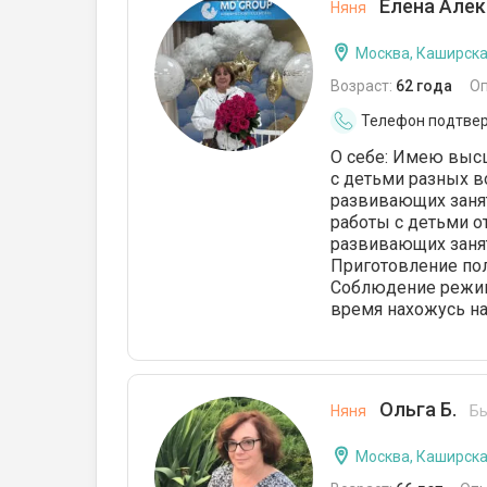
Елена Алек
Няня
Москва, Каширск
Возраст:
62 года
О
Телефон подтве
О себе: Имею выс
с детьми разных в
развивающих заня
работы с детьми от
развивающих заняти
Приготовление пол
Соблюдение режима
время нахожусь на
Ольга Б.
Няня
Бы
Москва, Каширск