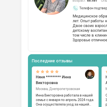
Возраст:
66 лет
Опы
Телефон подтве
Медицинское обра
лет. Опыт работы н
Двое своих взросл
детскому воспитан
том числе в клини
Здоровье отличное
Последние отзывы
Няня
********* Инна
Викторовна
Москва, Днепропетровская
Инна Викторовна работала в нашей
семье с января по апрель 2024 года.
Она осуществляла уход за нашей