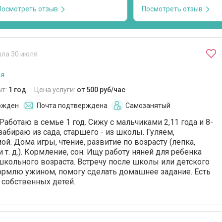
кормить, играть, отводить на
знает несчетное количе
Посмотреть отзыв
Посмотреть отзыв
дополнительные занятия. Светлана
и потешек. Внимательна
помнила график занятий лучше, чем
понравилось, что на про
я. Они успевали сделать уроки,
прежде чем раздеть ре
поиграть и ко времени прийти на
спросила моего согласи
допы. Прекрасный тайм-
телефону, можно ли сня
ла 30 июля
менеджмент. С дочкой они легко
малышу, так как было ж
нашли общий язык, хотя девочка у
энергии, сил и любви к 
ая
меня стеснительная. Лепили,
был счастлив после дву
рисовали, делали поделки и
прогулки с ней. Спасибо.
ыт:
1 год
Цена услуги:
от 500 руб/час
проекты к школе. Старшего сына,
ржден
Почта подтверждена
Самозанятый
которому 11 лет, тоже кормила,
контролировала посещение
Работаю в семье 1 год. Сижу с мальчиками 2,11 года и 8-
дополнительных занятий. Если дети
абираю из сада, старшего - из школы. Гуляем,
болели, чётко выполняла
й. Дома игры, чтение, развитие по возрасту (лепка,
предписания врача. Когда дети
и т. д.). Кормление, сон. Ищу работу няней для ребенка
были с ней, я была абсолютно
кольного возраста. Встречу после школы или детского
спокойна, что Светлана всё сделает
кормлю ужином, помогу сделать домашнее задание. Есть
правильно. Выражаю огромную
 собственных детей.
благодарность.