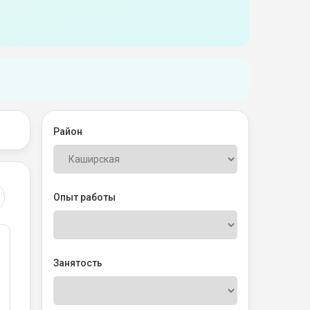
Район
Опыт работы
Занятость