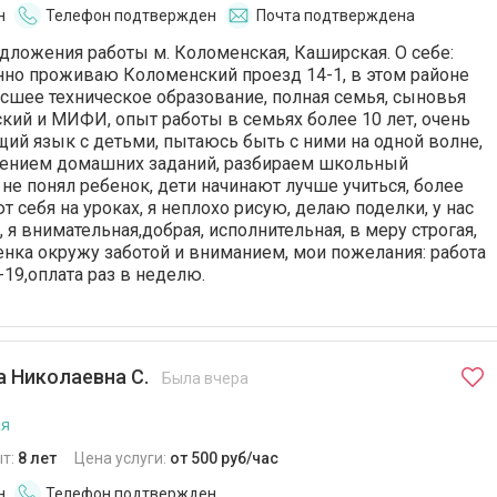
н
Телефон подтвержден
Почта подтверждена
ложения работы м. Коломенская, Каширская. О себе:
нно проживаю Коломенский проезд 14-1, в этом районе
ысшее техническое образование, полная семья, сыновья
кий и МИФИ, опыт работы в семьях более 10 лет, очень
ий язык с детьми, пытаюсь быть с ними на одной волне,
ением домашних заданий, разбираем школьный
 не понял ребенок, дети начинают лучше учиться, более
 себя на уроках, я неплохо рисую, делаю поделки, у нас
,, я внимательная,добрая, исполнительная, в меру строгая,
енка окружу заботой и вниманием, мои пожелания: работа
-19,оплата раз в неделю.
 Николаевна С.
Была вчера
ая
т:
8 лет
Цена услуги:
от 500 руб/час
н
Телефон подтвержден