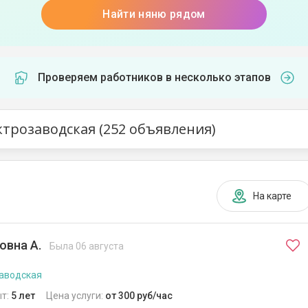
Найти няню рядом
Проверяем работников в несколько этапов
ктрозаводская (252 объявления)
На карте
овна А.
Была 06 августа
аводская
т:
5 лет
Цена услуги:
от 300 руб/час