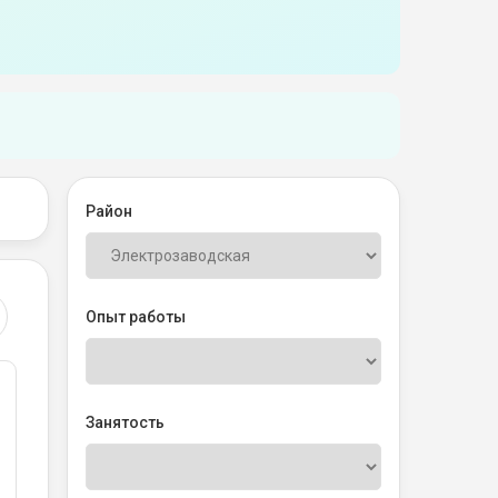
Район
Опыт работы
Занятость