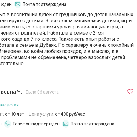
ржден
Почта подтверждена
 в воспитании детей от грудничков до детей начальных
нтактирую с детьми. В основном занималась детьми, игры,
ание спать, со старшими уроки, развивающие игры, а
чения от родителей. Работала в семье с 2-мя
кого сада до 7-го класса. Также есть опыт работы с
ботала в семье в Дубаях. По характеру я очень спокойный
человек, во всём люблю порядок, и в мыслях, и в
 проблемами не обременена, четверо взрослых детей
тоятельно.
ьевна Ч.
Была 06 августа
аводская
т:
от 10 лет
Цена услуги:
от 400 руб/час
н
Телефон подтвержден
Почта подтверждена