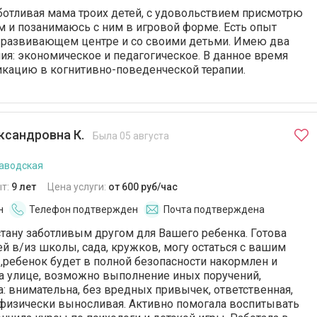
ботливая мама троих детей, с удовольствием присмотрю
 и позанимаюсь с ним в игровой форме. Есть опыт
в развивающем центре и со своими детьми. Имею два
я: экономическое и педагогическое. В данное время
ацию в когнитивно-поведенческой терапии.
ксандровна К.
Была 05 августа
аводская
т:
9 лет
Цена услуги:
от 600 руб/час
н
Телефон подтвержден
Почта подтверждена
тану заботливым другом для Вашего ребенка. Готова
й в/из школы, сада, кружков, могу остаться с вашим
 ,ребенок будет в полной безопасности накормлен и
а улице, возможно выполнение иных поручений,
: внимательна, без вредных привычек, ответственная,
 физически выносливая. Активно помогала воспитывать