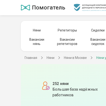
Помогатель
Няни
Репетиторы
Сиделки
Вакансии
Вакансии
Вакансии
нянь
репетиторов
сиделок
Главная
Няни
Няни в Москве
Няни 
252 няни
Большая база надёжных
работников