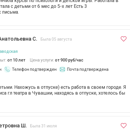
нчила курсы по психологи и детской игры. Работала в
тала с детьми от 6 мес до 5-х лет Есть 3
 письма.
Анатольевна С.
Была 05 августа
аводская
пыт:
от 10 лет
Цена услуги:
от 900 руб/час
н
Телефон подтвержден
Почта подтверждена
тьми. Нахожусь в отпуске) есть работа в своем городе. Я
а гл театра в Чувашии, находясь в отпуске, хотелось бы
етровна Ш.
Была 31 июля