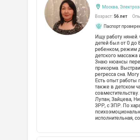
навстречу, если необходимо было
Москва, Электроз
прийти раньше или задержаться. В
квартире были установлены
Возраст:
56 лет
Опы
видеокамеры, что не смущало Инну
Паспорт провере
Викторовну. Мне необходимо выйти
на работу на полную занятость, а в
Ищу работу няней. 
связи с работой в других семьях
детей был от 0 до 
няня не сможет мне помогать.
ребенком, режим д
Очень жаль, что приходится
детского массажа 
расставаться, няня за три месяца
Знаю нюансы перев
стала для меня и дочери близким
прикорма. Выстраи
человеком. Будем скучать.
регресса сна. Мог
Есть опыт работы 
также в детском ч
совместительству.
Лупан, Зайцева, Ни
ЗРР, с ЗПР. По хар
психоэмоциональное
исполнительная, 