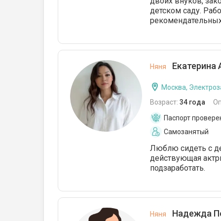
двоих внуков, зако
детском саду. Рабо
рекомендательных
Екатерина 
Няня
Москва, Электроз
Возраст:
34 года
О
Паспорт провере
Самозанятый
Люблю сидеть с де
действующая актрис
подзаработать.
Надежда П
Няня