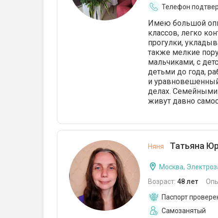
Телефон подтве
Имею большой опыт
классов, легко ко
прогулки, укладыв
также мелкие пору
мальчиками, с детс
детьми до года, ра
и уравновешенный 
делах. Семейными
живут давно самос
Татьяна Юр
Няня
Москва, Электроз
Возраст:
48 лет
Опы
Паспорт провере
Самозанятый