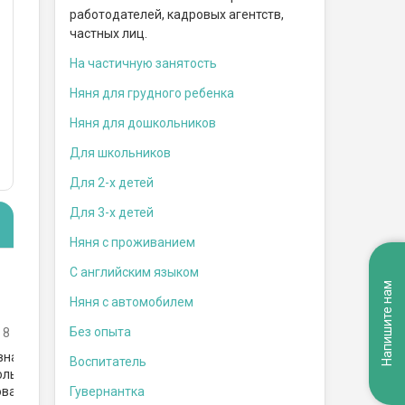
работодателей, кадровых агентств,
частных лиц.
На частичную занятость
Няня для грудного ребенка
Няня для дошкольников
Для школьников
Для 2-х детей
Для 3-х детей
Няня с проживанием
С английским языком
Ня
Няня
********* Анна
Напишите нам
Няня с автомобилем
Се
Москва, метро Отрадное
Без опыта
 8
Мос
Аня — прекрасный человек и няня!
Скромная, спокойная, порядочная,
вная няня! В
Кат
Воспитатель
добрая, отзывчивая, ненавязчивая.
олько у меня
пом
Помогает мне уже больше года,
Гувернантка
ованная,
года
Посмотреть отзыв