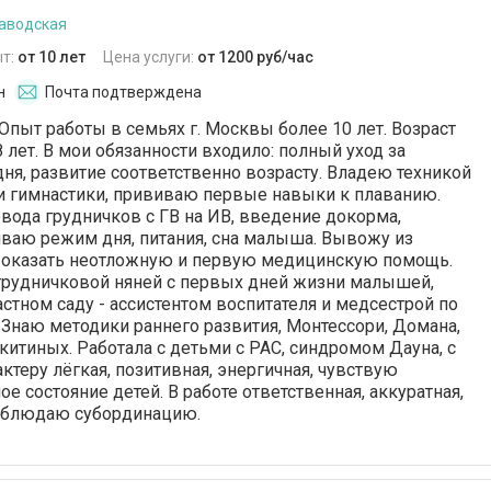
аводская
т:
от 10 лет
Цена услуги:
от 1200 руб/час
н
Почта подтверждена
Опыт работы в семьях г. Москвы более 10 лет. Возраст
8 лет. В мои обязанности входило: полный уход за
ня, развитие соответственно возрасту. Владею техникой
и гимнастики, прививаю первые навыки к плаванию.
ода грудничков с ГВ на ИВ, введение докорма,
ваю режим дня, питания, сна малыша. Вывожу из
у оказать неотложную и первую медицинскую помощь.
грудничковой няней с первых дней жизни малышей,
астном саду - ассистентом воспитателя и медсестрой по
 Знаю методики раннего развития, Монтессори, Домана,
китиных. Работала с детьми с РАС, синдромом Дауна, с
актеру лёгкая, позитивная, энергичная, чувствую
 состояние детей. В работе ответственная, аккуратная,
соблюдаю субординацию.