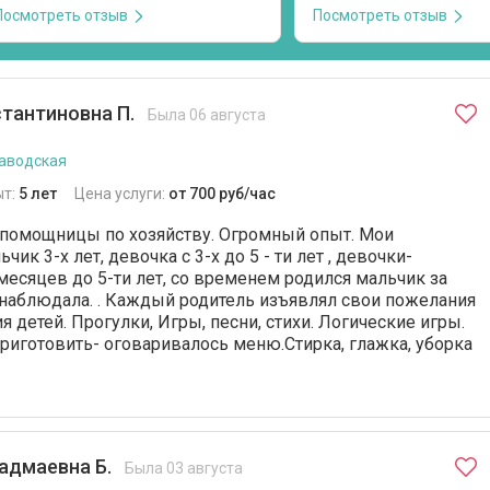
кормить, играть, отводить на
знает несчетное количе
Посмотреть отзыв
Посмотреть отзыв
дополнительные занятия. Светлана
и потешек. Внимательна
помнила график занятий лучше, чем
понравилось, что на про
я. Они успевали сделать уроки,
прежде чем раздеть ре
поиграть и ко времени прийти на
спросила моего согласи
допы. Прекрасный тайм-
телефону, можно ли сня
тантиновна П.
Была 06 августа
менеджмент. С дочкой они легко
малышу, так как было ж
нашли общий язык, хотя девочка у
энергии, сил и любви к 
аводская
меня стеснительная. Лепили,
был счастлив после дву
рисовали, делали поделки и
прогулки с ней. Спасибо.
ыт:
5 лет
Цена услуги:
от 700 руб/час
проекты к школе. Старшего сына,
 помощницы по хозяйству. Огромный опыт. Мои
которому 11 лет, тоже кормила,
контролировала посещение
чик 3-х лет, девочка с 3-х до 5 - ти лет , девочки-
дополнительных занятий. Если дети
месяцев до 5-ти лет, со временем родился мальчик за
болели, чётко выполняла
наблюдала. . Каждый родитель изъявлял свои пожелания
предписания врача. Когда дети
 детей. Прогулки, Игры, песни, стихи. Логические игры.
были с ней, я была абсолютно
риготовить- оговаривалось меню.Стирка, глажка, уборка
спокойна, что Светлана всё сделает
правильно. Выражаю огромную
благодарность.
адмаевна Б.
Была 03 августа