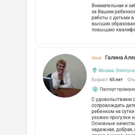
Внимательная и за
за Вашим ребенком
работы с детьми 
высших образовани
повышаю квалифик
Галина Але
Няня
Москва, Электроз
Возраст:
65 лет
Опы
Паспорт провере
С удовольствием с
сопровождать дете
ребенком на сутки
ухожен прогулки н
Основные качества
надежная, добрая,