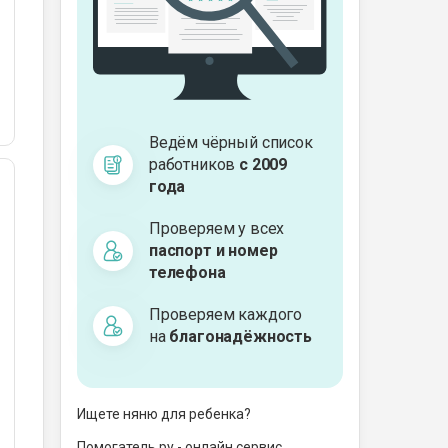
Ведём чёрный список
работников
с 2009
года
Проверяем у всех
паспорт и номер
телефона
Проверяем каждого
на
благонадёжность
Ищете няню для ребенка?
Помогатель.ру - онлайн сервис