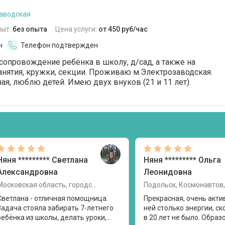
аводская
пыт:
без опыта
Цена услуги:
от 450 руб/час
н
Телефон подтвержден
 сопровождение ребёнка в школу, д/сад, а также на
нятия, кружки, секции. Проживаю м.Электрозаводская.
ая, люблю детей. Имею двух внуков (21 и 11 лет).
Няня
********* Светлана
Няня
********* Ольга
Александровна
Леонидовна
Московская область, городской округ Люберцы, рабочий посёлок Малаховка
Подольск, Космонавтов,
Светлана - отличная помощница.
Прекрасная, очень акти
Задача стояла забирать 7-летнего
ней столько энергии, ск
ребёнка из школы, делать уроки,
в 20 лет не было. Образ