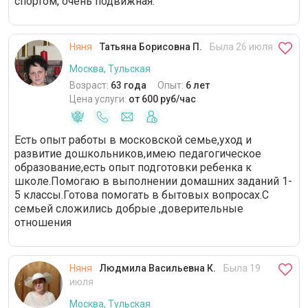
спортом, очень подвижная.
Няня
Татьяна Борисовна П.
Была 26 июля
Москва, Тульская
Возраст:
63 года
Опыт:
6 лет
Цена услуги:
от 600 руб/час
Есть опыт работы в московской семье,уход и
развитие дошкольников,имею педагогическое
образование,есть опыт подготовки ребенка к
школе.Помогаю в выполнении домашних заданий 1-
5 классы.Готова помогать в бытовых вопросах.С
семьей сложились добрые ,доверительные
отношения
Няня
Людмила Васильевна К.
Была 19
июля
Москва, Тульская