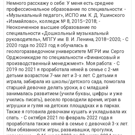
Немного расскажу о себе: У меня есть среднее
профессиональное образование по специальности: -
«Музыкальный педагог», ИСПО им. К. Д. Ушинского
«Измайлово», колледж № 8, 2015–2018; -
Неоконченное высшее образование по
специальности «Дошкольный музыкальный
руководитель», МПГУ им. В. И. Ленина, 2018–2020; - С
2020 года по 2023 год я обучалась в
геологоразведочном университете МГРИ им. Серго
Орджоникидзе по специальности «Финансовый и
производственный менеджмент». Моя работа: - С
2019 по 2021 я проработала няней в семье с 2-мя
детьми возрастом 7-ми лет и 3-х лет. С детьми я
играла, забирала из школы/детского сада, помогала
старшей девочке делать уроки, а с младшей
занималась развитием (учили буквы, цифры и уже
учились писать), весело проводили время, играя в
игрушки и гуляя на детских площадках и в парках.
Также я готовила девочкам кушать и укладывала их
спать. - С октября 2021 по февраль 2022 года я
проработала также няней в семье с девочкой 3-х лет.
Мои обязанности: игры, развивашки, прогулки,