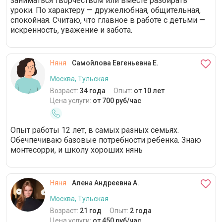
заниматься творчеством или вместе разбирать
уроки. По характеру — дружелюбная, общительная,
спокойная. Считаю, что главное в работе с детьми —
искренность, уважение и забота.
Няня
Самойлова Евгеньевна Е.
Москва, Тульская
Возраст:
34 года
Опыт:
от 10 лет
Цена услуги:
от 700 руб/час
Опыт работы 12 лет, в самых разных семьях.
Обечпечиваю базовые потребности ребенка. Знаю
монтесорри, и школу хороших нянь
Няня
Алена Андреевна А.
Москва, Тульская
Возраст:
21 год
Опыт:
2 года
Цена услуги:
от 450 руб/час