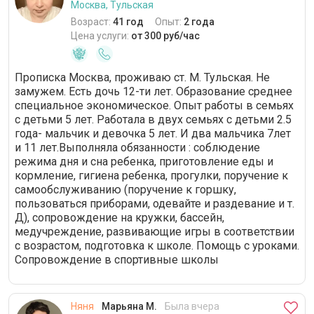
Москва, Тульская
Возраст:
41 год
Опыт:
2 года
Цена услуги:
от 300 руб/час
Прописка Москва, проживаю ст. М. Тульская. Не
замужем. Есть дочь 12-ти лет. Образование среднее
специальное экономическое. Опыт работы в семьях
с детьми 5 лет. Работала в двух семьях с детьми 2.5
года- мальчик и девочка 5 лет. И два мальчика 7лет
и 11 лет.Выполняла обязанности : соблюдение
режима дня и сна ребенка, приготовление еды и
кормление, гигиена ребенка, прогулки, поручение к
самообслуживанию (поручение к горшку,
пользоваться приборами, одевайте и раздевание и т.
Д), сопровождение на кружки, бассейн,
медучреждение, развивающие игры в соответствии
с возрастом, подготовка к школе. Помощь с уроками.
Сопровождение в спортивные школы
Няня
Марьяна М.
Была вчера