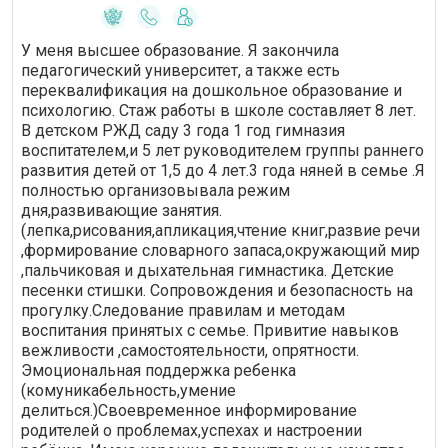
У меня высшее образование. Я закончила
педагогический университет, а также есть
переквалификация на дошкольное образование и
психологию. Стаж работы в школе составляет 8 лет.
В детском РЖД саду 3 года 1 год гимназия
воспитателем,и 5 лет руководителем группы раннего
развития детей от 1,5 до 4 лет.3 года няней в семье .Я
полностью организовывала режим
дня,развивающие занятия.
(лепка,рисования,апликация,чтение книг,развие речи
,формирование словарного запаса,окружающий мир
,пальчиковая и дыхательная гимнастика. Детские
песенки стишки. Сопровождения и безопасность на
прогулку.Следование правилам и методам
воспитания принятых с семье. Привитие навыков
вежливости ,самостоятельности, опрятности.
Эмоциональная поддержка ребенка
(комуникабельность,умение
делиться.)Своевременное информирование
родителей о проблемах,успехах и настроении