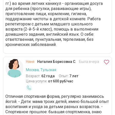
гг.) во время летних каникул - организация досуга
совладать с малышом даже в
правильно. Выраж
для ребенка (прогулки, развивающие игры),
стрессовых ситуациях. За время
благодарность.
приготовление пищи, кормление, гигиена,
работы она ни разу не повысила
голос на ребенка. Дочь утром
поддержание чистоты в детской комнате. Работа
встречала няню с улыбкой. Инна
репетитором с детьми младшего школьного
Викторовна всегда шла мне
возраста (2-й-5-й класс), помощь в выполнении
навстречу, если необходимо было
домашнего задания, английский язык. О себе:
прийти раньше или задержаться. В
ответственная, пунктуальная, терпеливая, без
квартире были установлены
хронических заболеваний.
видеокамеры, что не смущало Инну
Викторовну. Мне необходимо выйти
на работу на полную занятость, а в
Няня
Наталия Борисовна С.
Была вчера
связи с работой в других семьях
няня не сможет мне помогать.
Москва, Тульская
Очень жаль, что приходится
Возраст:
62 года
Опыт:
7 лет
расставаться, няня за три месяца
Цена услуги:
от 600 руб/час
стала для меня и дочери близким
человеком. Будем скучать.
Отличная спортивная форма, регулярно занимаюсь
йогой. - Дети: мама троих детей, имею большой опыт
воспитания и ухода за детьми разных возрастов. -
Спортивное прошлое: бывшая спортсменка, знаю