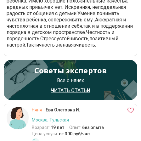
ребёнка. Имею хорошие положительные качества,
вредных привычек нет. Искренняя, неподдельная
радость от общения с детьми.Умение понимать
чувства ребенка, сопереживать ему .Аккуратная и
чистоплотная в отношении себя,так и в поддержании
порядка в детском пространстве.Честность и
порядочность.Стресоустойчивость,позитивный
настрой.Тактичность ,ненавязчивость.
Советы экспертов
Все о нянях
ЧИТАТЬ СТАТЬИ
Няня
Ева Олеговна И.
Москва, Тульская
Возраст:
19 лет
Опыт:
без опыта
Цена услуги:
от 300 руб/час