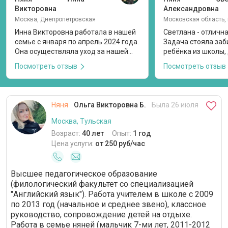
Викторовна
Александровна
Москва, Днепропетровская
Инна Викторовна работала в нашей
Светлана - отличн
семье с января по апрель 2024 года.
Задача стояла заб
Она осуществляла уход за нашей
ребёнка из школы, 
дочерью, которой на момент
кормить, играть, о
Посмотреть отзыв
Посмотреть отзыв
прихода няни в семью было 6
дополнительные за
месяцев. Я нашла анкету Инны
помнила график за
Викторовны здесь и после общения
я. Они успевали сд
по видео пригласила на пробный
поиграть и ко вре
Няня
Ольга Викторовна Б.
Была 26 июля
день. При первом визите Инна
допы. Прекрасный 
Викторовна предоставила все
менеджмент. С доч
Москва, Тульская
необходимые документы. Мы
нашли общий язык,
Возраст:
40 лет
Опыт:
1 год
договорились о графике работы
меня стеснительна
Цена услуги:
от 250 руб/час
среда-четверг с 9.00 до 17.30, так
рисовали, делали 
как няня работает еще в двух
проекты к школе. 
семьях. Инна Викторовна
которому 11 лет, т
Высшее педагогическое образование
осуществляла уход за ребенком
контролировала п
(филологический факультет со специализацией
(гигиена, кормление, прогулки,
дополнительных за
"Английский язык"). Работа учителем в школе с 2009
контроль безопасности и т. д.) и
болели, чётко вып
по 2013 год (начальное и среднее звено), классное
развитие по возрасту (музыка,
предписания врача
руководство, сопровождение детей на отдыхе.
танцы, чтение и т. д.). Няня с
были с ней, я был
Работа в семье няней (мальчик 7-ми лет, 2011-2012
большим опытом и понимает, как
спокойна, что Све