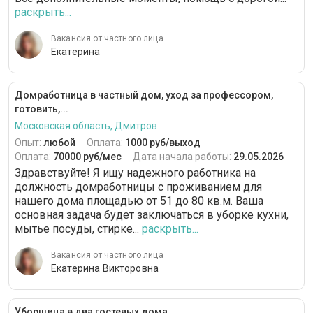
раскрыть...
VIP-гардероб
12 часов
Вакансия от частного лица
Уход за различными поверхностями
Екатерина
Банкетная сервировка стола
Домработница в частный дом, уход за профессором,
готовить,...
Московская область, Дмитров
Опыт:
любой
Оплата:
1000 руб/выход
Оплата:
70000 руб/мес
Дата начала работы:
29.05.2026
Здравствуйте! Я ищу надежного работника на
должность домработницы с проживанием для
нашего дома площадью от 51 до 80 кв.м. Ваша
основная задача будет заключаться в уборке кухни,
мытье посуды, стирке...
раскрыть...
Вакансия от частного лица
Екатерина Викторовна
Уборщица в два гостевых дома