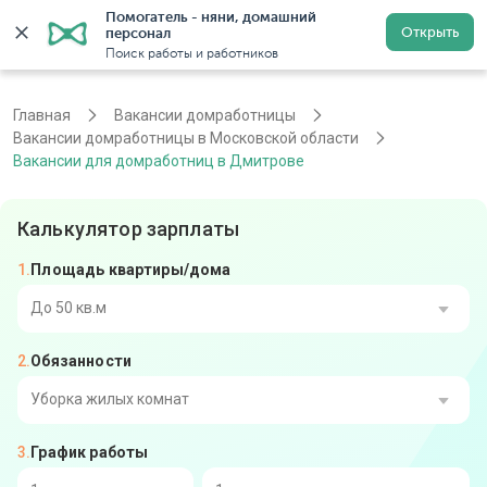
Помогатель - няни, домашний 
Открыть
персонал
Москва
Войти
Регистрация
Поиск работы и работников
Главная
Вакансии домработницы
Вакансии домработницы в Московской области
Вакансии для домработниц в Дмитрове
Калькулятор зарплаты
Площадь квартиры/дома
До 50 кв.м
Обязанности
От 51 до 80 кв.м
От 81 до 110 кв.м
Уборка жилых комнат
График работы
От 111 до 140 кв.м