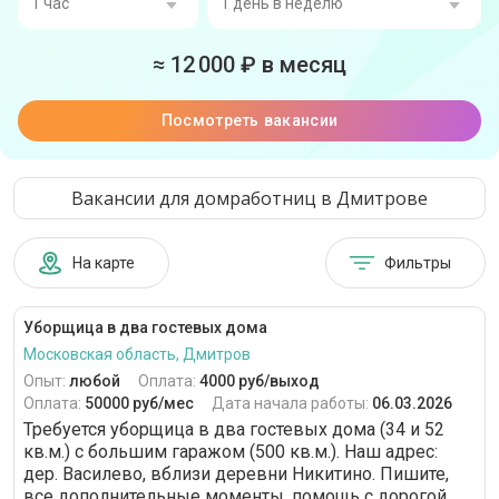
Уборка ванной и санузла
От 141 до 170 кв.м
Уборка кухни и мытье посуды
1 час
1 день
≈
12 000
₽ в месяц
От 171 до 200 кв.м
2 часа
2 дня
Стирка и глажка белья
Посмотреть вакансии
От 201 до 350 кв.м
3 часа
3 дня
Уход за одеждой и обувью
От 351 до 500 кв.м
4 часа
4 дня
Чистка ковров
Вакансии для домработниц в Дмитрове
От 501 до 700 кв.м
5 часов
5 дней
Уход за мебелью
От 701 до 900 кв.м
На карте
Фильтры
6 часов
6 дней
Мытье окон
От 900 кв.м
7 часов
7 дней
Уборщица в два гостевых дома
Приготовление еды
Московская область, Дмитров
8 часов
Уход за цветами и растениями
Опыт:
любой
Оплата:
4000 руб/выход
9 часов
Оплата:
50000 руб/мес
Дата начала работы:
06.03.2026
Уход за домашними животными
Требуется уборщица в два гостевых дома (34 и 52
10 часов
кв.м.) с большим гаражом (500 кв.м.). Наш адрес:
Парогенератор
дер. Василево, вблизи деревни Никитино. Пишите,
11 часов
все дополнительные моменты, помощь с дорогой...