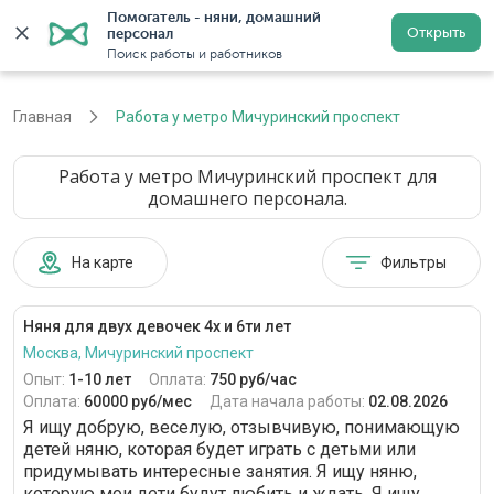
Помогатель - няни, домашний 
Открыть
персонал
Москва
Войти
Регистрация
Поиск работы и работников
Главная
Работа у метро Мичуринский проспект
Работа у метро Мичуринский проспект для
домашнего персонала.
На карте
Фильтры
Няня для двух девочек 4х и 6ти лет
Москва, Мичуринский проспект
Опыт:
1-10 лет
Оплата:
750 руб/час
Оплата:
60000 руб/мес
Дата начала работы:
02.08.2026
Я ищу добрую, веселую, отзывчивую, понимающую
детей няню, которая будет играть с детьми или
придумывать интересные занятия. Я ищу няню,
которую мои дети будут любить и ждать. Я ищу