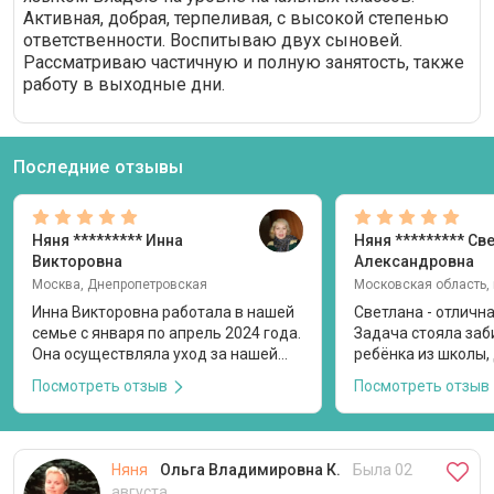
Активная, добрая, терпеливая, с высокой степенью
ответственности. Воспитываю двух сыновей.
Рассматриваю частичную и полную занятость, также
работу в выходные дни.
Последние отзывы
Няня
********* Инна
Няня
********* Св
Викторовна
Александровна
Москва, Днепропетровская
Инна Викторовна работала в нашей
Светлана - отличн
семье с января по апрель 2024 года.
Задача стояла заб
Она осуществляла уход за нашей
ребёнка из школы, 
дочерью, которой на момент
кормить, играть, о
Посмотреть отзыв
Посмотреть отзыв
прихода няни в семью было 6
дополнительные за
месяцев. Я нашла анкету Инны
помнила график за
Викторовны здесь и после общения
я. Они успевали сд
по видео пригласила на пробный
поиграть и ко вре
Няня
Ольга Владимировна К.
Была 02
день. При первом визите Инна
допы. Прекрасный 
августа