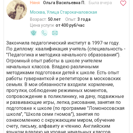
Няня
Ольга Васильевна П.
Была вчера
Москва, Улица Старокачаловская
Возраст:
50 лет
Опыт:
3 года
Цена услуги:
от 400 руб/час
Закончила педагогический институт в 1997-м году.
По диплому: квалификация учитель (специальность -
"Педагогика и методика начального образования").
Огромный опыт работы в школе учителем
начальных классов. Владею различными
методиками подготовки детей к школе. Есть опыт
работы гувернанткой и репетитором в московских
семьях. В мои обязанности входили: кормление,
прогулки, соблюдение режимных моментов,
сопровождение в поликлинику, на дачу, подвижные
и развивающие игры, лепка, рисование, занятия по
подготовке к школе (по программе "Ломоносовская
школа", "Школа семи гномов"), занятия по
ознакомлению с окружающим миром, обучение
счету, письму, алфавиту и чтению. Английским
языком владею на уровне начальных классов.