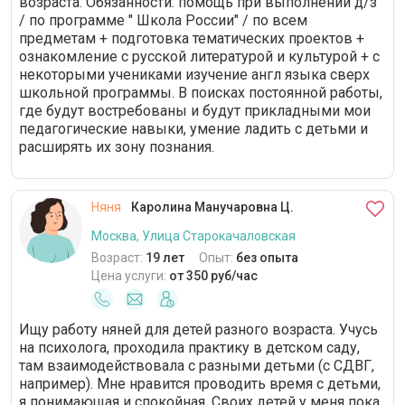
возраста. Обязанности: помощь при выполнении д/з
/ по программе " Школа России" / по всем
предметам + подготовка тематических проектов +
ознакомление с русской литературой и культурой + с
некоторыми учениками изучение англ языка сверх
школьной программы. В поисках постоянной работы,
где будут востребованы и будут прикладными мои
педагогические навыки, умение ладить с детьми и
расширять их зону познания.
Няня
Каролина Манучаровна Ц.
Москва, Улица Старокачаловская
Возраст:
19 лет
Опыт:
без опыта
Цена услуги:
от 350 руб/час
Ищу работу няней для детей разного возраста. Учусь
на психолога, проходила практику в детском саду,
там взаимодействовала с разными детьми (с СДВГ,
например). Мне нравится проводить время с детьми,
я понимающая и спокойная. Своих детей у меня пока