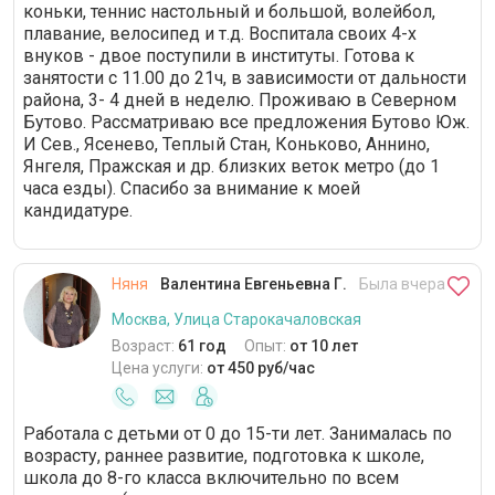
коньки, теннис настольный и большой, волейбол,
плавание, велосипед и т.д. Воспитала своих 4-х
внуков - двое поступили в институты. Готова к
занятости с 11.00 до 21ч, в зависимости от дальности
района, 3- 4 дней в неделю. Проживаю в Северном
Бутово. Рассматриваю все предложения Бутово Юж.
И Сев., Ясенево, Теплый Стан, Коньково, Аннино,
Янгеля, Пражская и др. близких веток метро (до 1
часа езды). Спасибо за внимание к моей
кандидатуре.
Няня
Валентина Евгеньевна Г.
Была вчера
Москва, Улица Старокачаловская
Возраст:
61 год
Опыт:
от 10 лет
Цена услуги:
от 450 руб/час
Работала с детьми от 0 до 15-ти лет. Занималась по
возрасту, раннее развитие, подготовка к школе,
школа до 8-го класса включительно по всем