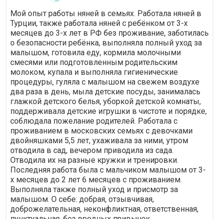
связи с работой в других семьях
Мой опыт работы няней в семьях. Работала няней в
няня не сможет мне помогать.
Турции, также работала няней с ребёнком от 3-х
Очень жаль, что приходится
месяцев до 3-х лет в РФ без проживание, заботилась
расставаться, няня за три месяца
о безопасности ребёнка, выполняла полный уход за
стала для меня и дочери близким
малышом, готовила еду, кормила молочными
человеком. Будем скучать.
смесями или подготовленным родительским
молоком, купала и выполняла гигиенические
процедуры, гуляла с малышом на свежем воздухе
два раза в день, мыла детские посуды, занималась
глажкой детского белья, уборкой детской комнаты,
поддерживала детские игрушки в чистоте и порядке,
соблюдала пожелание родителей. Работала с
проживанием в московских семьях с девочками
двойняшками 5,5 лет, ухаживала за ними, утром
отводила в сад, вечером приводила из сада.
Отводила их на разные кружки и тренировки.
Последняя работа была с мальчиком малышом от 3-
х месяцев до 2 лет 6 месяцев с проживанием.
Выполняла также полный уход и присмотр за
малышом. О себе: добрая, отзывчивая,
доброжелательная, неконфликтная, ответственная,
пунктуальная, без вредных привычек,