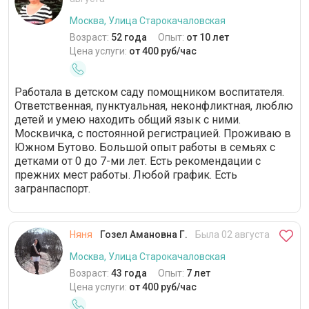
Викторовна предоставила все
менеджмент. С доч
необходимые документы. Мы
нашли общий язык,
Москва, Улица Старокачаловская
договорились о графике работы
меня стеснительна
Возраст:
52 года
Опыт:
от 10 лет
среда-четверг с 9.00 до 17.30, так
рисовали, делали 
Цена услуги:
от 400 руб/час
как няня работает еще в двух
проекты к школе. 
семьях. Инна Викторовна
которому 11 лет, т
осуществляла уход за ребенком
контролировала п
Работала в детском саду помощником воспитателя.
(гигиена, кормление, прогулки,
дополнительных за
Ответственная, пунктуальная, неконфликтная, люблю
контроль безопасности и т. д.) и
болели, чётко вып
детей и умею находить общий язык с ними.
развитие по возрасту (музыка,
предписания врача
Москвичка, с постоянной регистрацией. Проживаю в
танцы, чтение и т. д.). Няня с
были с ней, я был
Южном Бутово. Большой опыт работы в семьях с
большим опытом и понимает, как
спокойна, что Све
детками от 0 до 7-ми лет. Есть рекомендации с
совладать с малышом даже в
правильно. Выраж
прежних мест работы. Любой график. Есть
стрессовых ситуациях. За время
благодарность.
загранпаспорт.
работы она ни разу не повысила
голос на ребенка. Дочь утром
встречала няню с улыбкой. Инна
Викторовна всегда шла мне
Няня
Гозел Амановна Г.
Была 02 августа
навстречу, если необходимо было
прийти раньше или задержаться. В
Москва, Улица Старокачаловская
квартире были установлены
Возраст:
43 года
Опыт:
7 лет
видеокамеры, что не смущало Инну
Цена услуги:
от 400 руб/час
Викторовну. Мне необходимо выйти
на работу на полную занятость, а в