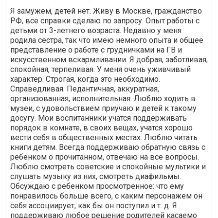
Я замужем, детей нет. Живу в Москве, гражданство
РФ, все справки сделаю по запросу. Опыт работы с
детьми от 3-летнего возраста. Недавно у меня
родила сестра, так что имею немного опыта и общее
представление о работе с грудничками на ГВ и
искусственном вскармливании. Я добрая, заботливая,
спокойная, терпеливая. У меня очень уживчивый
характер. Строгая, когда это необходимо.
Справедливая. Педантичная, аккуратная,
организованная, исполнительная. Люблю ходить в
музеи, с удовольствием приучаю и детей к такому
досугу. Мои воспитанники учатся поддерживать
порядок в комнате, в своих вещах, учатся хорошо
вести себя в общественных местах. Люблю читать
книги детям. Всегда поддерживаю обратную связь с
ребенком о прочитанном, отвечаю на все вопросы.
Люблю смотреть советские и спокойные мультики и
слушать музыку из них, смотреть диафильмы.
Обсуждаю с ребенком просмотренное: что ему
понравилось больше всего, с каким персонажем он
себя ассоциирует, как бы он поступил и т. д. Я
поддерживаю любое решение родителей касаемо