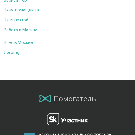
Бебиситтер
Няня-помощница
Няня вахтой
Работа в Москве
Няня в Москве
Логопед
Помогатель