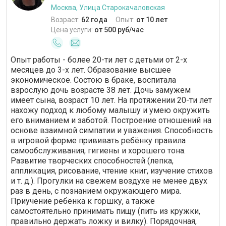
Москва, Улица Старокачаловская
Возраст:
62 года
Опыт:
от 10 лет
Цена услуги:
от 500 руб/час
Опыт работы - более 20-ти лет с детьми от 2-х
месяцев до 3-х лет. Образование высшее
экономическое. Состою в браке, воспитала
взрослую дочь возрасте 38 лет. Дочь замужем
имеет сына, возраст 10 лет. На протяжении 20-ти лет
нахожу подход к любому малышу и умею окружить
его вниманием и заботой. Построение отношений на
основе взаимной симпатии и уважения. Способность
в игровой форме прививать ребёнку правила
самообслуживания, гигиены и хорошего тона.
Развитие творческих способностей (лепка,
аппликация, рисование, чтение книг, изучение стихов
и т. д.). Прогулки на свежем воздухе не менее двух
раз в день, с познанием окружающего мира.
Приучение ребёнка к горшку, а также
самостоятельно принимать пищу (пить из кружки,
правильно держать ложку и вилку). Порядочная,