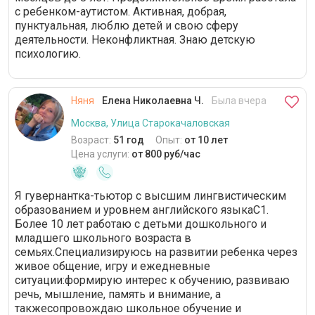
с ребенком-аутистом. Активная, добрая,
пунктуальная, люблю детей и свою сферу
деятельности. Неконфликтная. Знаю детскую
психологию.
Няня
Елена Николаевна Ч.
Была вчера
Москва, Улица Старокачаловская
Возраст:
51 год
Опыт:
от 10 лет
Цена услуги:
от 800 руб/час
Я гувернантка-тьютор с высшим лингвистическим
образованием и уровнем английского языкаC1.
Более 10 лет работаю с детьми дошкольного и
младшего школьного возраста в
семьях.Специализируюсь на развитии ребенка через
живое общение, игру и ежедневные
ситуации:формирую интерес к обучению, развиваю
речь, мышление, память и внимание, а
такжесопровождаю школьное обучение и