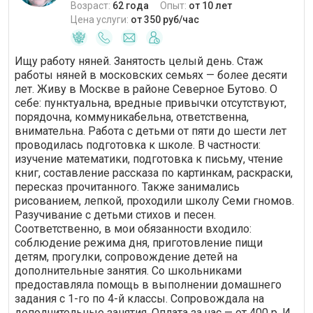
Возраст:
62 года
Опыт:
от 10 лет
Цена услуги:
от 350 руб/час
Ищу работу няней. Занятость целый день. Стаж
работы няней в московских семьях — более десяти
лет. Живу в Москве в районе Северное Бутово. О
себе: пунктуальна, вредные привычки отсутствуют,
порядочна, коммуникабельна, ответственна,
внимательна. Работа с детьми от пяти до шести лет
проводилась подготовка к школе. В частности:
изучение математики, подготовка к письму, чтение
книг, составление рассказа по картинкам, раскраски,
пересказ прочитанного. Также занимались
рисованием, лепкой, проходили школу Семи гномов.
Разучивание с детьми стихов и песен.
Соответственно, в мои обязанности входило:
соблюдение режима дня, приготовление пищи
детям, прогулки, сопровождение детей на
дополнительные занятия. Со школьниками
предоставляла помощь в выполнении домашнего
задания с 1-го по 4-й классы. Сопровождала на
дополнительные занятия. Оплата за час — от 400 р. И