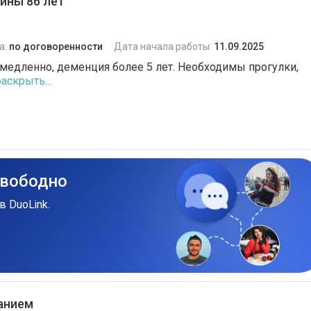
ины 86 лет
а:
по договоренности
Дата начала работы:
11.09.2025
ь медленно, деменция более 5 лет. Необходимы прогулки,
раскрыть...
свободно
в DuoLink.
ванием