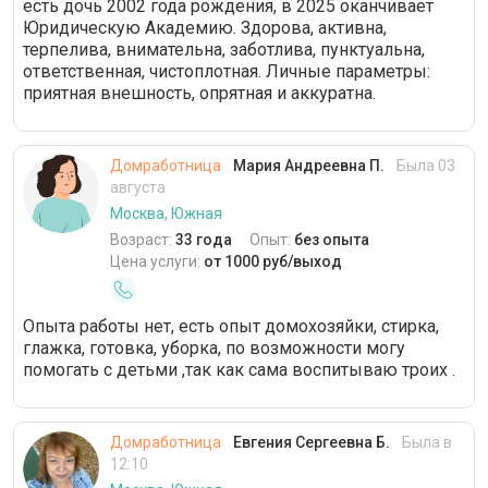
есть дочь 2002 года рождения, в 2025 оканчивает
Юридическую Академию. Здорова, активна,
терпелива, внимательна, заботлива, пунктуальна,
ответственная, чистоплотная. Личные параметры:
приятная внешность, опрятная и аккуратна.
Домработница
Мария Андреевна П.
Была 03
августа
Москва, Южная
Возраст:
33 года
Опыт:
без опыта
Цена услуги:
от 1000 руб/выход
Опыта работы нет, есть опыт домохозяйки, стирка,
глажка, готовка, уборка, по возможности могу
помогать с детьми ,так как сама воспитываю троих .
Домработница
Евгения Сергеевна Б.
Была в
12:10