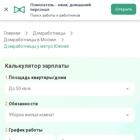
Помогатель - няни, домашний 
Открыть
персонал
Москва
Войти
Регистрация
Поиск работы и работников
Главная
Домработницы
Домработницы в Москве
Домработницы у метро Южная
Калькулятор зарплаты
Площадь квартиры/дома
До 50 кв.м
Обязанности
От 51 до 80 кв.м
От 81 до 110 кв.м
Уборка жилых комнат
График работы
От 111 до 140 кв.м