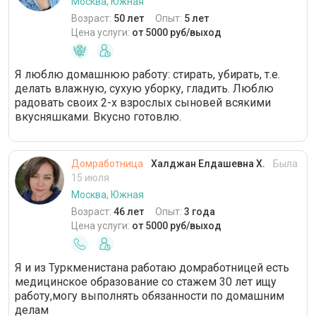
Москва, Южная
Возраст:
50 лет
Опыт:
5 лет
Цена услуги:
от 5000 руб/выход
Я люблю домашнюю работу: стирать, убирать, т.е.
делать влажную, сухую уборку, гладить. Люблю
радовать своих 2-х взрослых сыновей всякими
вкусняшками. Вкусно готовлю.
Домработница
Халджан Елдашевна Х.
Была
15 июля
Москва, Южная
Возраст:
46 лет
Опыт:
3 года
Цена услуги:
от 5000 руб/выход
Я и из Туркменистана работаю домработницей есть
медицинское образование со стажем 30 лет ищу
работу,могу выполнять обязанности по домашним
делам