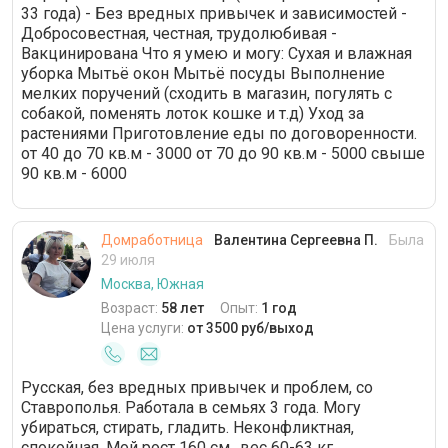
33 года) - Без вредных привычек и зависимостей -
VIP-гардероб
12 часов
Добросовестная, честная, трудолюбивая -
Вакцинирована Что я умею и могу: Сухая и влажная
Уход за различными поверхностями
уборка Мытьё окон Мытьё посуды Выполнение
мелких поручений (сходить в магазин, погулять с
Банкетная сервировка стола
собакой, поменять лоток кошке и т.д) Уход за
растениями Приготовление еды по договоренности.
от 40 до 70 кв.м - 3000 от 70 до 90 кв.м - 5000 свыше
90 кв.м - 6000
Домработница
Валентина Сергеевна П.
Была
29 июля
Москва, Южная
Возраст:
58 лет
Опыт:
1 год
Цена услуги:
от 3500 руб/выход
Русская, без вредных привычек и проблем, со
Ставрополья. Работала в семьях 3 года. Могу
убираться, стирать, гладить. Неконфликтная,
спокойная. Мой рост 160 см., вес 60-63 кг.