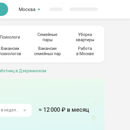
Москва
Семейные
Уборка
Психологи
пары
квартиры
Вакансии
Вакансии
Работа
психологов
семейных пар
в Москве
аботниц в Дзержинском
≈
12 000
₽ в месяц
ь