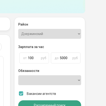
Район
й
й
Зарплата за час
й
от
руб
до
руб
Обязанности
Вакансии агентств
Расширенный поиск