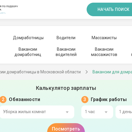
НАЧАТЬ ПОИСК
Домработницы
Водители
Массажисты
Вакансии
Вакансии
Вакансии
домработниц
водителей
массажистов
сии домработницы в Московской области
Вакансии для домр
Калькулятор зарплаты
Обязанности
График работы
Уборка жилых комнат
1 час
1 ден
Посмотреть