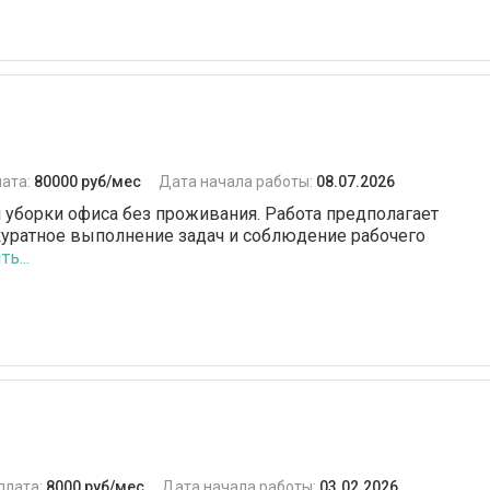
Уход за домашними
животными
Парогенератор
VIP-гардероб
Уход за различными
ата:
80000 руб/мес
Дата начала работы:
08.07.2026
поверхностями
 уборки офиса без проживания. Работа предполагает
Банкетная сервировка
уратное выполнение задач и соблюдение рабочего
ь...
стола
плата:
8000 руб/мес
Дата начала работы:
03.02.2026