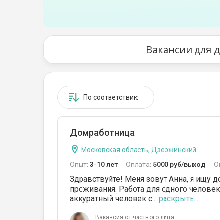
От 51 до 80 кв.м
От 81 до 110 кв.м
От 111 до 140 кв.м
Вакансии для 
От 141 до 170 кв.м
От 171 до 200 кв.м
По соответствию
От 201 до 350 кв.м
От 351 до 500 кв.м
Домработница
От 501 до 700 кв.м
Московская область, Дзержинский
От 701 до 900 кв.м
Опыт:
3-10 лет
Оплата:
5000 руб/выход
О
Здравствуйте! Меня зовут Анна, я ищу 
От 900 кв.м
проживания. Работа для одного человек
аккуратный человек с...
раскрыть...
Вакансия от частного лица