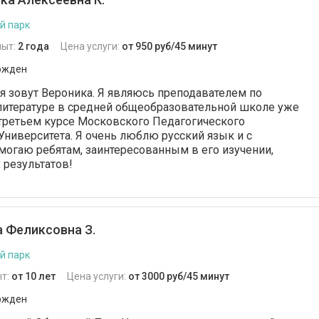
й парк
пыт:
2 года
Цена услуги:
от 950 руб/45 минут
ржден
я зовут Вероника. Я являюсь преподавателем по
литературе в средней общеобразовательной школе уже
а третьем курсе Московского Педагогического
Университета. Я очень люблю русский язык и с
огаю ребятам, заинтересованным в его изучении,
 результатов!
 Феликсовна З.
й парк
т:
от 10 лет
Цена услуги:
от 3000 руб/45 минут
ржден