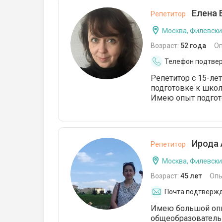
Елена 
Репетитор
Москва, Филевски
Возраст:
52 года
О
Телефон подтве
Репетитор с 15-ле
подготовке к школ
Имею опыт подгот
Ирода 
Репетитор
Москва, Филевски
Возраст:
45 лет
Опы
Почта подтверж
Имею большой опыт
общеобразовательн