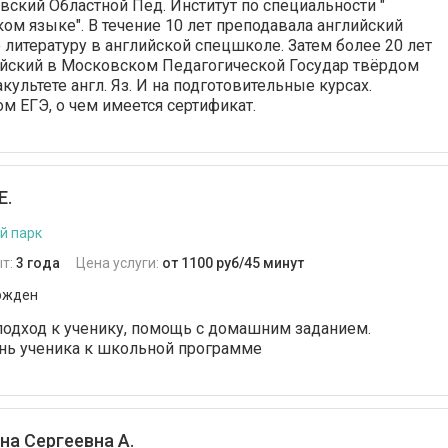
вский Областной Пед. Институт по специальности "
ком языке". В течение 10 лет преподавала английский
 литературу в английской спецшколе. Затем более 20 лет
ийский в Московском Педагогической Государ твёрдом
культете англ. Яз. И на подготовительные курсах.
м ЕГЭ, о чем имеется сертификат.
Е.
й парк
т:
3 года
Цена услуги:
от 1100 руб/45 минут
ржден
одход к ученику, помощь с домашним заданием.
нь ученика к школьной программе
на Сергеевна А.