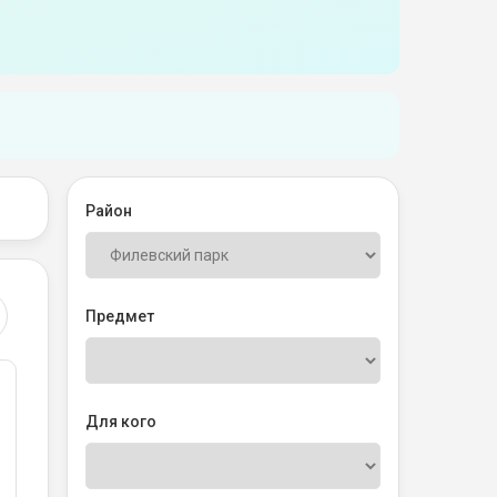
Район
Предмет
Для кого