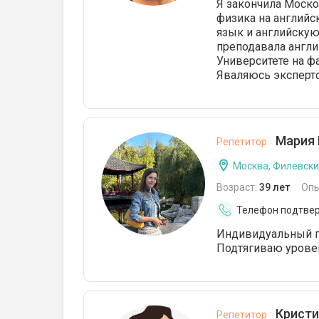
Я закончила Моско
физика на английс
язык и английскую
преподавала англ
Университете на фа
Яваляюсь эксперто
Мария 
Репетитор
Москва, Филевски
Возраст:
39 лет
Опы
Телефон подтве
Индивидуальный п
Подтягиваю урове
Кристи
Репетитор