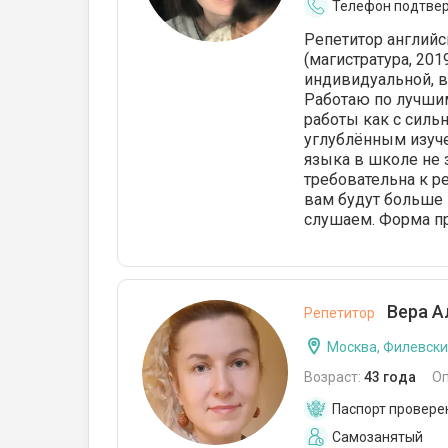
Телефон подтве
Репетитор английс
(магистратура, 20
индивидуальной, в
Работаю по лучши
работы как с силь
углублённым изучен
языка в школе не 
требовательна к р
вам будут больше 
слушаем. Форма пр
Вера А
Репетитор
Москва, Филевски
Возраст:
43 года
О
Паспорт провере
Самозанятый