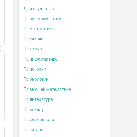
Для студентов
По русскому языку
По математике
По физике
По химии
По информатике
По истории
По биологии
По высшей математике
По литературе
По вокалу
По фортепиано
По гитаре