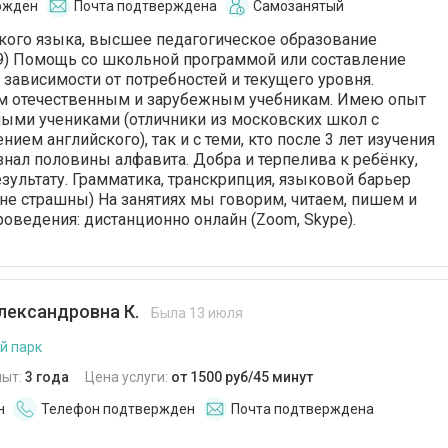
ржден
Почта подтверждена
Самозанятый
кого языка, высшее педагогическое образование
19) Помощь со школьной программой или составление
 зависимости от потребностей и текущего уровня.
м отечественным и зарубежным учебникам. Имею опыт
ными учениками (отличники из московских школ с
ием английского), так и с теми, кто после 3 лет изучения
знал половины алфавита. Добра и терпелива к ребёнку,
езультату. Грамматика, транскрипция, языковой барьер
не страшны) На занятиях мы говорим, читаем, пишем и
оведения: дистанционно онлайн (Zoom, Skype).
лександровна К.
Была 13 июля
й парк
пыт:
3 года
Цена услуги:
от 1500 руб/45 минут
н
Телефон подтвержден
Почта подтверждена