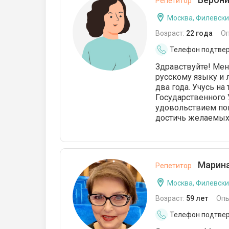
Репетитор
Москва, Филевски
Возраст:
22 года
О
Телефон подтве
Здравствуйте! Мен
русскому языку и 
два года. Учусь н
Государственного 
удовольствием пом
достичь желаемых
Марина
Репетитор
Москва, Филевски
Возраст:
59 лет
Опы
Телефон подтве