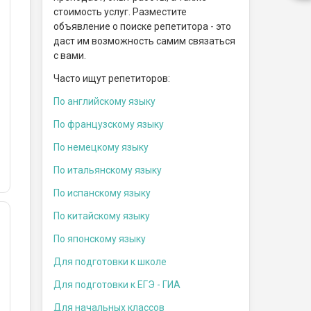
стоимость услуг. Разместите
объявление о поиске репетитора - это
даст им возможность самим связаться
с вами.
Часто ищут репетиторов:
По английскому языку
По французскому языку
По немецкому языку
По итальянскому языку
По испанскому языку
По китайскому языку
По японскому языку
Для подготовки к школе
Для подготовки к ЕГЭ - ГИА
Для начальных классов