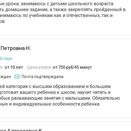
е уроки, занимаюсь с детьми школьного возраста.
ь домашнее задание, а также закреплять пройденный в
анимаюсь по учебникам как и отечественных, так и
ов.
 Петровна Н.
й парк
т:
от 10 лет
Цена услуги:
от 750 руб/45 минут
ржден
Почта подтверждена
ей категории с высшим образованием и большим
готовит вашего ребёнка к школе, научит читать и
любые развивающие занятия с малышами. Обязательно
ные и индивидуальные особенности ребёнка
ка Алексеевна К.