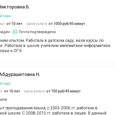
Викторовна Б.
й парк
пыт:
от 10 лет
Цена услуги:
от 1000 руб/45 минут
ржден
Почта подтверждена
тним опытом. Работала в детском саду, вела курсы по
е. Работала в школе учителем математики-информатики.
овки к ОГЭ.
Абдурашитовна Н.
й парк
т:
от 10 лет
Цена услуги:
от 750 руб/45 минут
дена
 преподавания языка, с 2003-2006 гг. работала в
ой школе. С 2008-2015 гг. работала в лицее. В данный