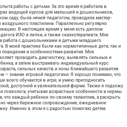
пыта работы с детьми. За это время я работала в
рах ведущей курсов для малышей и дошкольников,
ском саду, была няней-педагогом, проводила мастер-
з воздушного пластилина. Параллельно регулярно
кацию. В настоящее время у меня есть диплом
дагога ИЗО и лепки, а также сказкотерапевта. Мне
на работа с дошкольниками и детьми младшего
а. В моей практике были как нормотипичные дети, так и
и поведения и особенностями развития. Моя
оляет проводить диагностику, выявлять сильные и
бенка, а затем выстраивать индивидуальный курс
возраста, сильных качеств и зоны ближайшего развития.
на — знание игровой педагогики. Я хорошо понимаю, что
е всего обучаются в игре, и умею преподносить
сной, доступной и увлекательной форме. Также я подхожу
ии психолога, учитывая возрастные особенности и нормы
на, что каждый ребенок по-своему талантлив, а раскрыть
жно через бережное сопровождение, ежедневное
жку. Именно в этом я с радостью помогаю детям.