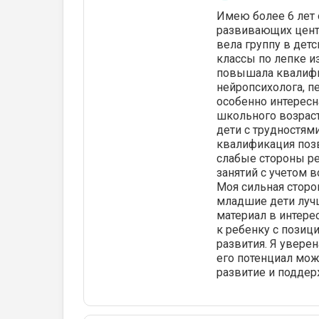
Имею более 6 лет о
развивающих цент
вела группу в дет
классы по лепке и
повышала квалифи
нейропсихолога, пе
особенно интерес
школьного возраст
дети с трудностям
квалификация позв
слабые стороны ре
занятий с учетом 
Моя сильная сторо
младшие дети лучш
материал в интере
к ребенку с позиц
развития. Я увере
его потенциал мо
развитие и поддер