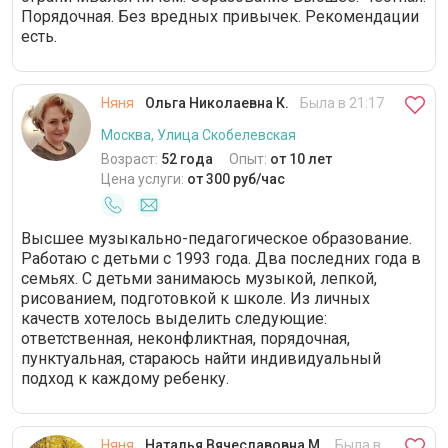
Порядочная. Без вредных привычек. Рекомендации
есть.
Няня
Ольга Николаевна К.
Была в 21:17
Москва, Улица Скобелевская
Возраст:
52 года
Опыт:
от 10 лет
Цена услуги:
от 300 руб/час
Высшее музыкально-педагогическое образование.
Работаю с детьми с 1993 года. Два последних года в
семьях. С детьми занимаюсь музыкой, лепкой,
рисованием, подготовкой к школе. Из личных
качеств хотелось выделить следующие:
ответственная, неконфликтная, порядочная,
пунктуальная, стараюсь найти индивидуальный
подход к каждому ребенку.
Няня
Наталья Вячеславовна М.
Была в