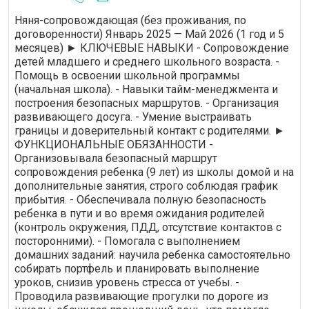
осуществляла уход за ребенком
контролировала п
Няня-сопровождающая (без проживания, по
(гигиена, кормление, прогулки,
дополнительных за
договоренности) Январь 2025 — Май 2026 (1 год и 5
контроль безопасности и т. д.) и
болели, чётко вып
месяцев) ► КЛЮЧЕВЫЕ НАВЫКИ - Сопровождение
развитие по возрасту (музыка,
предписания врача
детей младшего и среднего школьного возраста. -
танцы, чтение и т. д.). Няня с
были с ней, я был
Помощь в освоении школьной программы
большим опытом и понимает, как
спокойна, что Све
(начальная школа). - Навыки тайм-менеджмента и
совладать с малышом даже в
правильно. Выраж
построения безопасных маршрутов. - Организация
стрессовых ситуациях. За время
благодарность.
развивающего досуга. - Умение выстраивать
работы она ни разу не повысила
голос на ребенка. Дочь утром
границы и доверительный контакт с родителями. ►
встречала няню с улыбкой. Инна
ФУНКЦИОНАЛЬНЫЕ ОБЯЗАННОСТИ -
Викторовна всегда шла мне
Организовывала безопасный маршрут
навстречу, если необходимо было
сопровождения ребенка (9 лет) из школы домой и на
прийти раньше или задержаться. В
дополнительные занятия, строго соблюдая график
квартире были установлены
прибытия. - Обеспечивала полную безопасность
видеокамеры, что не смущало Инну
ребенка в пути и во время ожидания родителей
Викторовну. Мне необходимо выйти
(контроль окружения, ПДД, отсутствие контактов с
на работу на полную занятость, а в
посторонними). - Помогала с выполнением
связи с работой в других семьях
домашних заданий: научила ребенка самостоятельно
няня не сможет мне помогать.
собирать портфель и планировать выполнение
Очень жаль, что приходится
уроков, снизив уровень стресса от учебы. -
расставаться, няня за три месяца
Проводила развивающие прогулки по дороге из
стала для меня и дочери близким