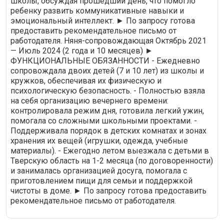
школы, обсуждая прошедший день, что помогло
человеком. Будем скучать.
ребенку развить коммуникативные навыки и
эмоциональный интеллект. ► По запросу готова
предоставить рекомендательное письмо от
работодателя. Няня-сопровождающая Октябрь 2021
— Июль 2024 (2 года и 10 месяцев) ►
ФУНКЦИОНАЛЬНЫЕ ОБЯЗАННОСТИ - Ежедневно
сопровождала двоих детей (7 и 10 лет) из школы и
кружков, обеспечивая их физическую и
психологическую безопасность. - Полностью взяла
на себя организацию вечернего времени:
контролировала режим дня, готовила легкий ужин,
помогала со сложными школьными проектами. -
Поддерживала порядок в детских комнатах и зонах
хранения их вещей (игрушки, одежда, учебные
материалы). - Ежегодно летом выезжала с детьми в
Тверскую область на 1-2 месяца (по договоренности)
и занималась организацией досуга, помогала с
приготовлением пищи для семьи и поддержкой
чистоты в доме. ► По запросу готова предоставить
рекомендательное письмо от работодателя.