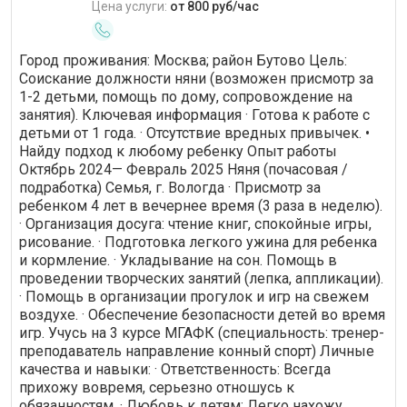
Цена услуги:
от 800 руб/час
Город проживания: Москва; район Бутово Цель:
Соискание должности няни (возможен присмотр за
1-2 детьми, помощь по дому, сопровождение на
занятия). Ключевая информация · Готова к работе с
детьми от 1 года. · Отсутствие вредных привычек. •
Найду подход к любому ребенку Опыт работы
Октябрь 2024— Февраль 2025 Няня (почасовая /
подработка) Семья, г. Вологда · Присмотр за
ребенком 4 лет в вечернее время (3 раза в неделю).
· Организация досуга: чтение книг, спокойные игры,
рисование. · Подготовка легкого ужина для ребенка
и кормление. · Укладывание на сон. Помощь в
проведении творческих занятий (лепка, аппликации).
· Помощь в организации прогулок и игр на свежем
воздухе. · Обеспечение безопасности детей во время
игр. Учусь на 3 курсе МГАФК (специальность: тренер-
преподаватель направление конный спорт) Личные
качества и навыки: · Ответственность: Всегда
прихожу вовремя, серьезно отношусь к
обязанностям. · Любовь к детям: Легко нахожу