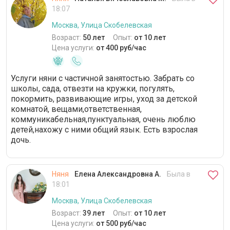
18:07
Москва, Улица Скобелевская
Возраст:
50 лет
Опыт:
от 10 лет
Цена услуги:
от 400 руб/час
Услуги няни с частичной занятостью. Забрать со
школы, сада, отвезти на кружки, погулять,
покормить, развивающие игры, уход за детской
комнатой, вещами,ответственная,
коммуникабельная,пунктуальная, очень люблю
детей,нахожу с ними общий язык. Есть взрослая
дочь.
Няня
Елена Александровна А.
Была в
18:01
Москва, Улица Скобелевская
Возраст:
39 лет
Опыт:
от 10 лет
Цена услуги:
от 500 руб/час