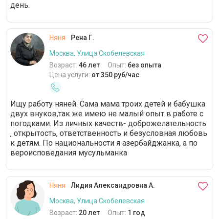
день.
Няня
Рена Г.
Москва, Улица Скобелевская
Возраст:
46 лет
Опыт:
без опыта
Цена услуги:
от 350 руб/час
Ищу работу няней. Сама мама троих детей и бабушка
двух внуков,так же имею не малый опыт в работе с
погодками. Из личных качеств- доброжелательность
, открытость, ответственность и безусловная любовь
к детям. По национальности я азербайджанка, а по
вероисповедания мусульманка
Няня
Лидия Александровна А.
Москва, Улица Скобелевская
Возраст:
20 лет
Опыт:
1 год