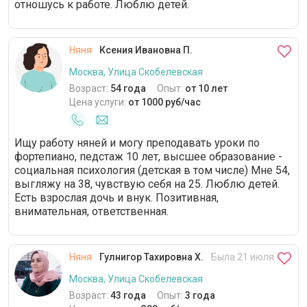
отношусь к работе. Люблю детей.
Няня
Ксения Ивановна П.
Москва, Улица Скобелевская
Возраст:
54 года
Опыт:
от 10 лет
Цена услуги:
от 1000 руб/час
Ищу работу няней и могу преподавать уроки по
фортепиано, педстаж 10 лет, высшее образование -
социальная психология (детская в том числе) Мне 54,
выгляжу на 38, чувствую себя на 25. Люблю детей.
Есть взрослая дочь и внук. Позитивная,
внимательная, ответственная.
Няня
Гулнигор Тахировна Х.
Была 21 июля
Москва, Улица Скобелевская
Возраст:
43 года
Опыт:
3 года