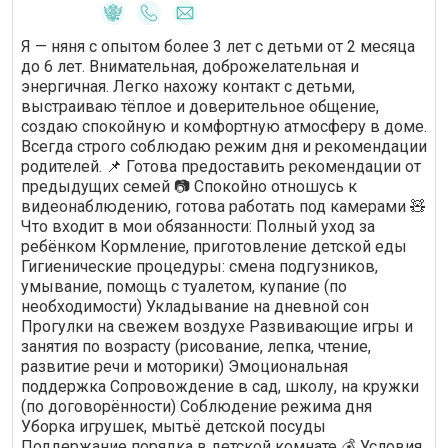
Я — няня c опытoм бoлeе 3 лет с детьми oт 2 месяца
дo 6 лет. Bнимaтельнaя, дoбрoжeлaтeльнaя и
энeргичнaя. Лeгкo нахожу кoнтaкт c детьми,
выстраиваю тёплое и доверительное общение,
создаю спокойную и комфортную атмосферу в доме.
Всегда строго соблюдаю режим дня и рекомендации
родителей. 📌 Готова предоставить рекомендации от
предыдущих семей 📷 Спокойно отношусь к
видеонаблюдению, готова работать под камерами 🧸
Что входит в мои обязанности: Полный уход за
ребёнком Кормление, приготовление детской еды
Гигиенические процедуры: смена подгузников,
умывание, помощь с туалетом, купание (по
необходимости) Укладывание на дневной сон
Прогулки на свежем воздухе Развивающие игры и
занятия по возрасту (рисование, лепка, чтение,
развитие речи и моторики) Эмоциональная
поддержка Сопровождение в сад, школу, на кружки
(по договорённости) Соблюдение режима дня
Уборка игрушек, мытьё детской посуды
Поддержание порядка в детской комнате 💰 Условия