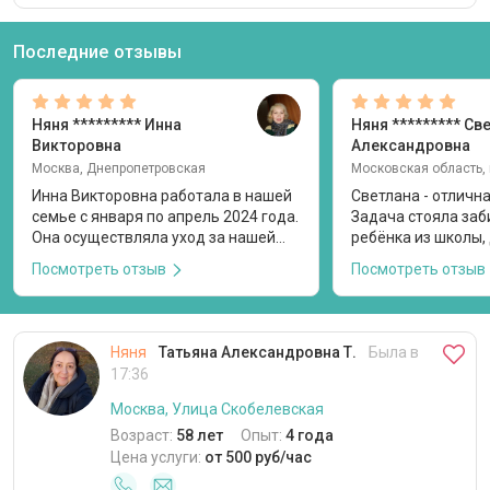
Последние отзывы
Няня
********* Инна
Няня
********* Св
Викторовна
Александровна
Москва, Днепропетровская
Инна Викторовна работала в нашей
Светлана - отличн
семье с января по апрель 2024 года.
Задача стояла заб
Она осуществляла уход за нашей
ребёнка из школы, 
дочерью, которой на момент
кормить, играть, о
Посмотреть отзыв
Посмотреть отзыв
прихода няни в семью было 6
дополнительные за
месяцев. Я нашла анкету Инны
помнила график за
Викторовны здесь и после общения
я. Они успевали сд
по видео пригласила на пробный
поиграть и ко вре
Няня
Татьяна Александровна Т.
Была в
день. При первом визите Инна
допы. Прекрасный 
17:36
Викторовна предоставила все
менеджмент. С доч
необходимые документы. Мы
нашли общий язык,
Москва, Улица Скобелевская
договорились о графике работы
меня стеснительна
Возраст:
58 лет
Опыт:
4 года
среда-четверг с 9.00 до 17.30, так
рисовали, делали 
Цена услуги:
от 500 руб/час
как няня работает еще в двух
проекты к школе. 
семьях. Инна Викторовна
которому 11 лет, т