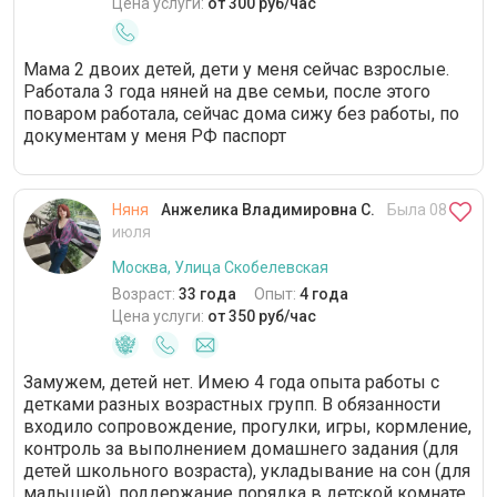
Цена услуги:
от 300 руб/час
Мама 2 двоих детей, дети у меня сейчас взрослые.
Работала 3 года няней на две семьи, после этого
поваром работала, сейчас дома сижу без работы, по
документам у меня РФ паспорт
Няня
Анжелика Владимировна С.
Была 08
июля
Москва, Улица Скобелевская
Возраст:
33 года
Опыт:
4 года
Цена услуги:
от 350 руб/час
Замужем, детей нет. Имею 4 года опыта работы с
детками разных возрастных групп. В обязанности
входило сопровождение, прогулки, игры, кормление,
контроль за выполнением домашнего задания (для
детей школьного возраста), укладывание на сон (для
малышей), поддержание порядка в детской комнате.