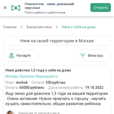
Помогатель - няни, домашний 
Открыть
персонал
Москва
Войти
Регистрация
Поиск работы и работников
Главная
Вакансии няни
Няня у себя на дому
Няня на своей территории в Москве
На карте
Фильтры
Няня девочке 1,3 года у себя на дому
Москва, Проспект Вернадского
Опыт:
любой
Оплата:
300 руб/час
Оплата:
65000 руб/мес
Дата начала работы:
19.10.2022
Ищу няню для девочки 1,3 года на вашей территории
. Очень активная. Нужно приучить к горшку , научить
кушать самостоятельно, общее развитие ребёнка.
Вакансия от частного лица