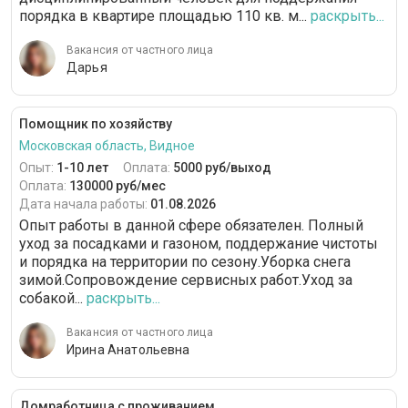
порядка в квартире площадью 110 кв. м...
раскрыть...
VIP-гардероб
12 часов
Вакансия от частного лица
Уход за различными поверхностями
Дарья
Банкетная сервировка стола
Помощник по хозяйству
Московская область, Видное
Опыт:
1-10 лет
Оплата:
5000 руб/выход
Оплата:
130000 руб/мес
Дата начала работы:
01.08.2026
Опыт работы в данной сфере обязателен. Полный
уход за посадками и газоном, поддержание чистоты
и порядка на территории по сезону.Уборка снега
зимой.Сопровождение сервисных работ.Уход за
собакой...
раскрыть...
Вакансия от частного лица
Ирина Анатольевна
Домработница с проживанием