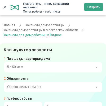
Помогатель - няни, домашний 
Открыть
персонал
Москва
Войти
Регистрация
Поиск работы и работников
Главная
Вакансии домработницы
Вакансии домработницы в Московской области
Вакансии для домработниц в Видное
Калькулятор зарплаты
Площадь квартиры/дома
До 50 кв.м
Обязанности
От 51 до 80 кв.м
От 81 до 110 кв.м
Уборка жилых комнат
График работы
От 111 до 140 кв.м