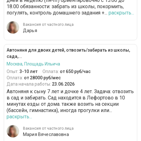
дней в неделю (пн‐пт) ориентировочно с 15.00 до
18.00 обязанности: забрать из школы, покормить,
погулять, контроль домашнего задания +...
раскрыть...
Вакансия от частного лица
Дарья
Автоняня для двоих детей, отвозить/забирать из школы,
сада,...
Москва, Площадь Ильича
Опыт:
3-10 лет
Оплата:
от 650 руб/час
Оплата:
от 28000 руб/мес
Дата начала работы:
23.06.2026
Автоняня к сыну 7 лет и дочке 4 лет. Задача: отвозить
в сад и забирать. Сад находится в Лефортово в 10
минутах езды от дома. также возить на секции
(бассейн, гимнастика), иногда прогулки или...
раскрыть...
Вакансия от частного лица
Мария Вячеславовна