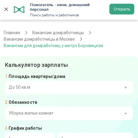
Помогатель - няни, домашний 
Открыть
персонал
Москва
Войти
Регистрация
Поиск работы и работников
Главная
Вакансии домработницы
Вакансии домработницы в Москве
Вакансии для домработниц у метро Боровицкая
Калькулятор зарплаты
Площадь квартиры/дома
До 50 кв.м
Обязанности
От 51 до 80 кв.м
От 81 до 110 кв.м
Уборка жилых комнат
График работы
От 111 до 140 кв.м