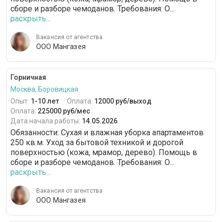
сборе и разборе чемоданов. Требования: О...
VIP-гардероб
12 часов
раскрыть...
Уход за различными поверхностями
Вакансия от агентства
ООО Мангазея
Банкетная сервировка стола
Горничная
Москва, Боровицкая
Опыт:
1-10 лет
Оплата:
12000 руб/выход
Оплата:
225000 руб/мес
Дата начала работы:
14.05.2026
Обязанности: Сухая и влажная уборка апартаментов
250 кв.м. Уход за бытовой техникой и дорогой
поверхностью (кожа, мрамор, дерево). Помощь в
сборе и разборе чемоданов. Требования: О...
раскрыть...
Вакансия от агентства
ООО Мангазея