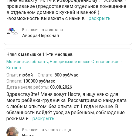
Няня на вахту 14/14 к новорожденному 📍Условия: -
проживание (предоставляем отдельное помещение
в отдельном домике с кухней и ванной ).
-возможность выезжать с нами в...
раскрыть...
Вакансия от агентства
Аврора-Персонал
Няня к малышке 11-ти месяцев
Московская область, Новорижское шоссе Степановское -
Котово
Опыт:
любой
Оплата:
800 руб/час
Оплата:
100000 руб/мес
Дата начала работы:
03.08.2026
Здравствуйте! Меня зовут Настя, я ищу няню для
моего ребёнка-грудничка. Рассматриваю кандидата
с любым опытом: без опыта, от 1 года и выше. В
обязанности войдёт уход за ребёнком, соблюдение
режима и...
раскрыть...
Вакансия от частного лица
Настя