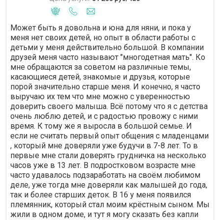
Может быть я довольна и юна для няни, и пока у
меня нет своих детей, но опыт в области работы с
детьми у меня действительно большой. В компании
друзей меня часто называют "многодетная мать". Ко
мне обращаются за советом на различные темы,
касающиеся детей, знакомые и друзья, которые
порой значительно старше меня. И конечно, я часто
выручаю их тем что мне можно с уверенностью
доверить своего малыша. Всё потому что я с детства
очень люблю детей, и с радостью провожу с ними
время. К тому же я выросла в большой семье. И
если не считать первый опыт общения с младенцами
, который мне доверяли уже будучи в 7-8 лет. То в
первые мне стали доверять грудничка на несколько
часов уже в 13 лет. В подростковом возрасте мне
часто удавалось подзаработать на своём любимом
деле, уже тогда мне доверяли как малышей до года,
так и более старших деток. В 16 у меня появился
племянник, который стал моим крёстным сыном. Мы
жили в одном доме, и тут я могу сказать без капли