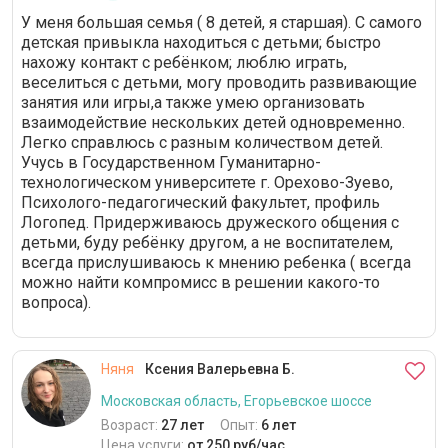
У меня большая семья ( 8 детей, я старшая). С самого
детская привыкла находиться с детьми; быстро
нахожу контакт с ребёнком; люблю играть,
веселиться с детьми, могу проводить развивающие
занятия или игры,а также умею организовать
взаимодействие нескольких детей одновременно.
Легко справлюсь с разным количеством детей.
Учусь в Государственном Гуманитарно-
технологическом университете г. Орехово-Зуево,
Психолого-педагогический факультет, профиль
Логопед. Придерживаюсь дружеского общения с
детьми, буду ребёнку другом, а не воспитателем,
всегда прислушиваюсь к мнению ребенка ( всегда
можно найти компромисс в решении какого-то
вопроса).
Няня
Ксения Валерьевна Б.
Московская область, Егорьевское шоссе
Возраст:
27 лет
Опыт:
6 лет
Цена услуги:
от 250 руб/час