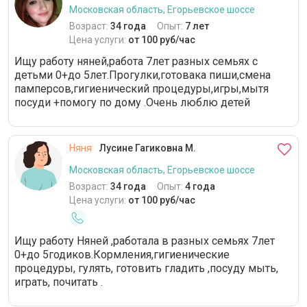
Московская область, Егорьевское шоссе
Возраст:
34 года
Опыт:
7 лет
Цена услуги:
от 100 руб/час
Ищу работу няней,работа 7лет разных семьях с
детьми 0+до 5лет.Прогулки,готовака пиши,смена
памперсов,гигиенический процедуры,игры,мытя
посуди +помогу по дому .Очень люблю детей
Няня
Лусине Гагиковна М.
Московская область, Егорьевское шоссе
Возраст:
34 года
Опыт:
4 года
Цена услуги:
от 100 руб/час
Ищу работу Няней ,работала в разных семьях 7лет
0+до 5годиков.Кормления,гигиенические
процедуры, гулять, готовить гладить ,посуду мыть,
играть, почитать .