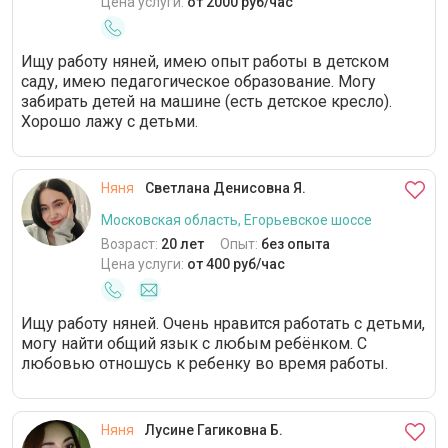
Цена услуги:
от 2000 руб/час
навстречу, если необходимо было
прийти раньше или задержаться. В
квартире были установлены
Ищу работу няней, имею опыт работы в детском
видеокамеры, что не смущало Инну
саду, имею педагогическое образование. Могу
Викторовну. Мне необходимо выйти
забирать детей на машине (есть детское кресло).
на работу на полную занятость, а в
Хорошо лажу с детьми.
связи с работой в других семьях
няня не сможет мне помогать.
Очень жаль, что приходится
расставаться, няня за три месяца
Няня
Светлана Денисовна Я.
стала для меня и дочери близким
Московская область, Егорьевское шоссе
человеком. Будем скучать.
Возраст:
20 лет
Опыт:
без опыта
Цена услуги:
от 400 руб/час
Ищу работу няней. Очень нравится работать с детьми,
могу найти общий язык с любым ребёнком. С
любовью отношусь к ребенку во время работы.
Няня
Лусине Гагиковна Б.