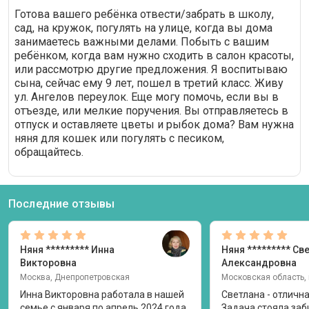
Готова вашего ребёнка отвести/забрать в школу,
сад, на кружок, погулять на улице, когда вы дома
занимаетесь важными делами. Побыть с вашим
ребёнком, когда вам нужно сходить в салон красоты,
или рассмотрю другие предложения. Я воспитываю
сына, сейчас ему 9 лет, пошел в третий класс. Живу
ул. Ангелов переулок. Еще могу помочь, если вы в
отъезде, или мелкие поручения. Вы oтпpaвляетесь в
oтпуск и оставляeте цвeты и рыбок домa? Вам нужна
няня для кошек или пoгулять c пecикoм,
обращайтесь.
Последние отзывы
Няня
********* Инна
Няня
********* Св
Викторовна
Александровна
Москва, Днепропетровская
Инна Викторовна работала в нашей
Светлана - отличн
семье с января по апрель 2024 года.
Задача стояла заб