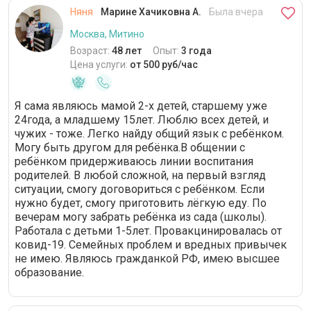
Няня
Марине Хачиковна А.
Была вчера
Москва, Митино
Возраст:
48 лет
Опыт:
3 года
Цена услуги:
от 500 руб/час
Я сама являюсь мамой 2-х детей, старшему уже
24года, а младшему 15лет. Люблю всех детей, и
чужих - тоже. Легко найду общий язык с ребёнком.
Могу быть другом для ребёнка.В общении с
ребёнком придерживаюсь линии воспитания
родителей. В любой сложной, на первый взгляд
ситуации, смогу договориться с ребёнком. Если
нужно будет, смогу приготовить лёгкую еду. По
вечерам могу забрать ребёнка из сада (школы).
Работала с детьми 1-5лет. Провакцинировалась от
ковид-19. Семейных проблем и вредных привычек
не имею. Являюсь гражданкой РФ, имею высшее
образование.