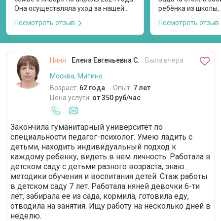
Она осуществляла уход за нашей
ребёнка из школы, 
дочерью, которой на момент
кормить, играть, о
Посмотреть отзыв
Посмотреть отзыв
прихода няни в семью было 6
дополнительные за
месяцев. Я нашла анкету Инны
помнила график за
Викторовны здесь и после общения
я. Они успевали сд
по видео пригласила на пробный
поиграть и ко вре
Няня
Елена Евгеньевна С.
Была вчера
день. При первом визите Инна
допы. Прекрасный 
Викторовна предоставила все
менеджмент. С доч
Москва, Митино
необходимые документы. Мы
нашли общий язык,
Возраст:
62 года
Опыт:
7 лет
договорились о графике работы
меня стеснительна
Цена услуги:
от 350 руб/час
среда-четверг с 9.00 до 17.30, так
рисовали, делали 
как няня работает еще в двух
проекты к школе. 
семьях. Инна Викторовна
которому 11 лет, т
Закончила гуманитарный университет по
осуществляла уход за ребенком
контролировала п
специальности педагог-психолог. Умею ладить с
(гигиена, кормление, прогулки,
дополнительных за
детьми, находить индивидуальный подход к
контроль безопасности и т. д.) и
болели, чётко вып
каждому ребенку, видеть в нем личность. Работала в
развитие по возрасту (музыка,
предписания врача
детском саду с детьми разного возраста, знаю
танцы, чтение и т. д.). Няня с
были с ней, я был
методики обучения и воспитания детей. Стаж работы
большим опытом и понимает, как
спокойна, что Све
в детском саду 7 лет. Работала няней девочки 6-ти
совладать с малышом даже в
правильно. Выраж
лет, забирала ее из сада, кормила, готовила еду,
стрессовых ситуациях. За время
благодарность.
отводила на занятия. Ищу работу на несколько дней в
работы она ни разу не повысила
голос на ребенка. Дочь утром
неделю.