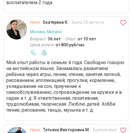
воспитателем 2 года.
Няня
Екатерина К.
Была 03 августа
Москва, Митино
Возраст:
36 лет
Опыт:
от 10 лет
Цена услуги:
от 800 руб/час
Мой опыт работы в семьях 4 года. Свободно говорю
на английском языке. Занималась развитием
ребёнка через игры, пение, чтение, занятия лепкой,
рисованием, аппликацией; прогулки, кормление,
укладывание на сон, приучение к
самообслуживанию, сопровождение на кружки и в
садик и т. д. Я ответственная, позитивная,
трудолюбивая, творческая. Люблю детей. Хобби:
пение, рисование, танцы, музыка и т. д.
Няня
Татьяна Викторовна М.
Была вчера