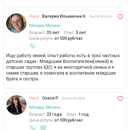
встречала няню с улыбкой. Инна
Викторовна всегда шла мне
навстречу, если необходимо было
Няня
Валерия Ильинична Н.
Была вчера
прийти раньше или задержаться. В
квартире были установлены
Москва, Митино
видеокамеры, что не смущало Инну
Возраст:
25 лет
Опыт:
5 лет
Викторовну. Мне необходимо выйти
Цена услуги:
от 500 руб/час
на работу на полную занятость, а в
связи с работой в других семьях
няня не сможет мне помогать.
Ищу работу няней, опыт работы есть в трех частных
Очень жаль, что приходится
детских садах- Младшим Воспитателем(няней) в
расставаться, няня за три месяца
старших группах 🙌🏻 я из многодетной семьи и я
стала для меня и дочери близким
самая старшая, я помогала в воспитании младших
человеком. Будем скучать.
брата и сестры.
Няня
Олеся Р.
Была вчера
Москва, Митино
Возраст:
23 года
Опыт:
1 год
Цена услуги:
от 300 руб/час