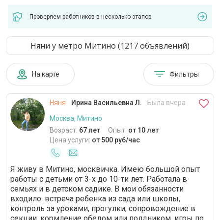
Проверяем работников в несколько этапов
Няни у метро Митино (1217 объявлений)
На карте
Фильтры
Няня
Ирина Васильевна Л.
Была вчера
Москва, Митино
Возраст:
67 лет
Опыт:
от 10 лет
Цена услуги:
от 500 руб/час
Я живу в Митино, москвичка. Имею большой опыт
работы с детьми от 3-х до 10-ти лет. Работала в
семьях и в детском садике. В мои обязанности
входило: встреча ребенка из сада или школы,
контроль за уроками, прогулки, сопровождение в
секции, кормление обедом или полдником, игры по