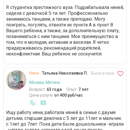
Я студентка престижного вуза. Подрабатывала няней,
сидела с девочкой 5-ти лет. Профессионально
занимаюсь танцами, а также преподаю. Могу
поиграть, погулять, отвезти их пункта А в пункт В
Вашего ребенка, а также, за дополнительную плату,
позаниматься с ним танцами. Мое преимущество в
том, что я молодая, активная и веселая. Я четко
придерживаюсь рекомендаций родителей,
неконфликтная. Ваш ребенок не соскучится.
Няня
Татьяна Николаевна П.
Была вчера
Москва, Митино
Возраст:
63 года
Опыт:
7 лет
Цена услуги:
от 400 руб/час
Ищу работу няни, работала няней в семье с двумя
детьми, старшая девочка с 5 лет до 11лет и мальчик
с 1лет до 7лет. Пока дети были дошкольники -играли
, читали, гуляли, кормила едой, мыла посуду,