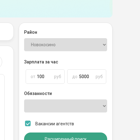
Район
й
й
Зарплата за час
й
от
руб
до
руб
Обязанности
Вакансии агентств
Расширенный поиск