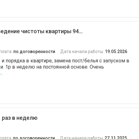
Уход за домашними
животными
Парогенератор
едение чистоты квартиры 94...
VIP-гардероб
Уход за различными
плата:
по договоренности
Дата начала работы:
19.05.2026
поверхностями
и порядка в квартире, замена пост/белья с запуском в
Банкетная сервировка
и. 1р в неделю на постоянной основе. Очень
..
стола
 раз в неделю
плата:
по договоренности
Дата начала работы:
27.11.2025