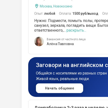
Москва, Новокосино
Опыт:
любой
Оплата:
1500 руб/выход
Опл
Нужно: Подмести, помыть полы, протер
санузел, зеркала, погладить вещи. Быто
ответственного,...
раскрыть...
Вакансия от частного лица
Алёна Павловна
Заговори на английском 
Общайся с носителями из разных стран 
Живой язык, реальные люди.
Начать общение
Домработница 2-3 раза в неделю, у