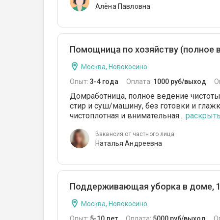
Алёна Павловна
Помощница по хозяйству (полное в
Москва, Новокосино
Опыт:
3-4 года
Оплата:
1000 руб/выход
О
Домработница, полное ведение чистоты 
стир и суш/машину, без готовки и глажк
чистоплотная и внимательная...
раскрыть.
Вакансия от частного лица
Наталья Андреевна
Поддерживающая уборка в доме, 1
Москва, Новокосино
Опыт:
5-10 лет
Оплата:
5000 руб/выход
О