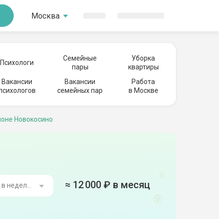
Москва
Семейные
Уборка
Психологи
пары
квартиры
Вакансии
Вакансии
Работа
психологов
семейных пар
в Москве
йоне Новокосино
≈
12 000
₽ в месяц
ь