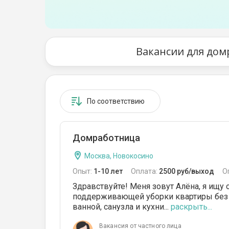
От 51 до 80 кв.м
От 81 до 110 кв.м
От 111 до 140 кв.м
Вакансии для дом
От 141 до 170 кв.м
От 171 до 200 кв.м
По соответствию
От 201 до 350 кв.м
От 351 до 500 кв.м
Домработница
От 501 до 700 кв.м
Москва, Новокосино
От 701 до 900 кв.м
Опыт:
1-10 лет
Оплата:
2500 руб/выход
О
Здравствуйте! Меня зовут Алёна, я ищу 
От 900 кв.м
поддерживающей уборки квартиры без п
ванной, санузла и кухни...
раскрыть...
Вакансия от частного лица