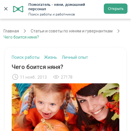
Помогатель - няни, домашний 
Открыть
персонал
Москва
Войти
Регистрация
Поиск работы и работников
Главная
Статьи и советы по няням и гувернанткам
Чего боится няня?
Поиск работы
Жизнь
Личный опыт
Чего боится няня?
11 нояб.. 2013
27178