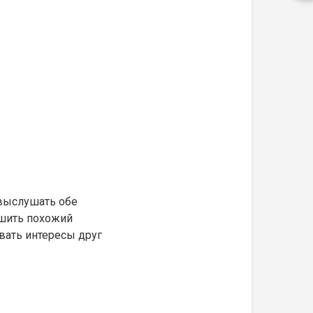
 выслушать обе
ешить похожий
ывать интересы друг