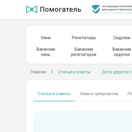
Помогатель
Няни
Репетиторы
Сиделки
Вакансии
Вакансии
Вакансии
нянь
репетиторов
сиделок
Главная
Статьи и советы
Дети дерутся: 
Статьи и советы
Няни и гувернантки
Р