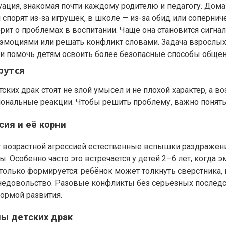
уация, знакомая почти каждому родителю и педагогу. Дом
и спорят из-за игрушек, в школе — из-за обид или сопернич
рит о проблемах в воспитании. Чаще она становится сигнал
 эмоциями или решать конфликт словами. Задача взрослых
о и помочь детям освоить более безопасные способы общен
рутся
ских драк стоят не злой умысел и не плохой характер, а в
ональные реакции. Чтобы решить проблему, важно понять
сия и её корни
 возрастной агрессией естественные вспышки раздражен
ы. Особенно часто это встречается у детей 2–6 лет, когда 
только формируется: ребёнок может толкнуть сверстника, п
недовольство. Разовые конфликты без серьёзных последс
нормой развития.
ы детских драк