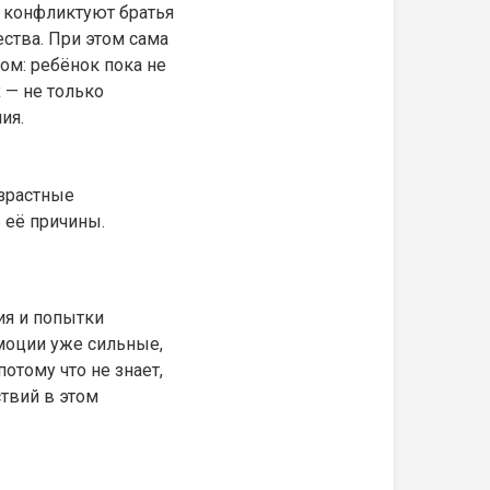
а конфликтуют братья
ества. При этом сама
ом: ребёнок пока не
 — не только
ия.
озрастные
 её причины.
ия и попытки
эмоции уже сильные,
отому что не знает,
твий в этом