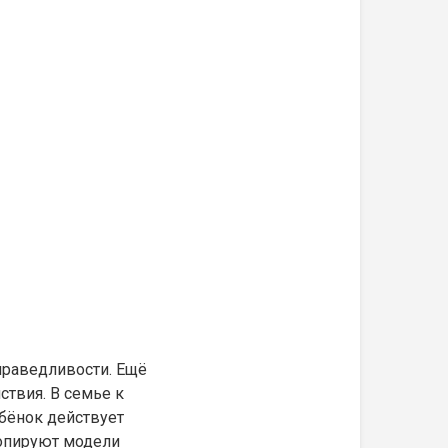
справедливости. Ещё
ствия. В семье к
ебёнок действует
копируют модели