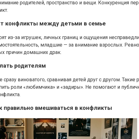
нимание родителей, пространство и вещи. Конкуренция пе
икт.
т конфликты между детьми в семье
рят из-за игрушек, личных границ и ощущения несправедл
амостоятельность, младшие — за внимание взрослых. Ревно
ых причин домашних драк.
елать родителям
е сразу виноватого, сравнивая детей друг с другом. Такие
пить роли «любимчика» и «задиры». Не помогают и публич
онфликта.
ак правильно вмешиваться в конфликты