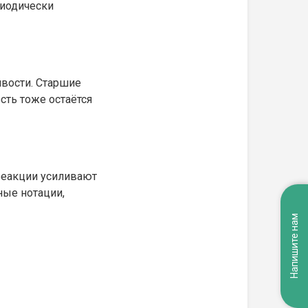
риодически
ивости. Старшие
сть тоже остаётся
 реакции усиливают
ные нотации,
Напишите нам