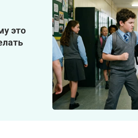
му это
елать