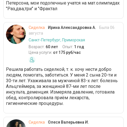
Петерсона, мои подопечные учатся на мат.олимпидах
"Раз,два,три" и "Фрактал
Сиделка
Ирина Александровна А.
Была 06
августа
Санкт-Петербург, Приморская
Возраст:
60 лет
Опыт:
1 год
Цена услуги:
от 175 руб/час
Решила работать сиделкой, т. к. хочу нести добро
людям, помогать, заботиться. У меня 2 сына 20-ти и
30-ти лет. Ухаживала за мужчиной 83-х лет: болезнь
Альцгеймера, за женщиной 87-ми лет после
инсульта, деменция. Измеряла давление, готовила
обед, контролировала приём лекарств,
гигиенические процедуры.
Сиделка
Олеся Валерьевна И.