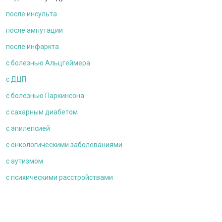
после инсульта
после ампутации
после инфаркта
c болезнью Альцгеймера
с ДЦП
c болезнью Паркинсона
с сахарным диабетом
с эпилепсией
с онкологическими заболеваниями
c аутизмом
с психическими расстройствами