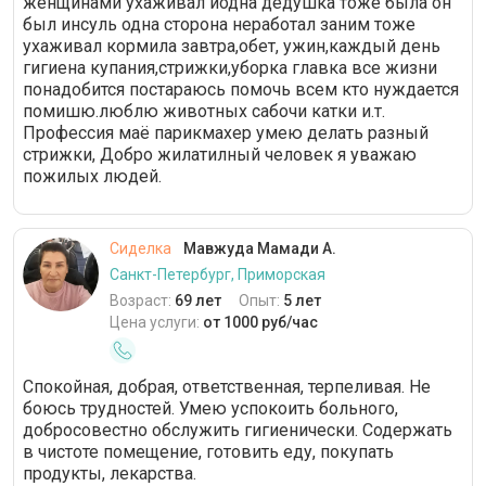
женщинами ухаживал иодна дедушка тоже была он
был инсуль одна сторона неработал заним тоже
ухаживал кормила завтра,обет, ужин,каждый день
гигиена купания,стрижки,уборка главка все жизни
понадобится постараюсь помочь всем кто нуждается
помишю.люблю животных сабочи катки и.т.
Профессия маё парикмахер умею делать разный
стрижки, Добро жилатилный человек я уважаю
пожилых людей.
Сиделка
Мавжуда Мамади А.
Санкт-Петербург, Приморская
Возраст:
69 лет
Опыт:
5 лет
Цена услуги:
от 1000 руб/час
Спокойная, добрая, ответственная, терпеливая. Не
боюсь трудностей. Умею успокоить больного,
добросовестно обслужить гигиенически. Содержать
в чистоте помещение, готовить еду, покупать
продукты, лекарства.