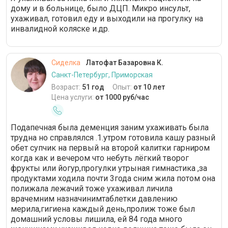
дому и в больнице, было ДЦП. Микро инсульт,
ухаживал, готовил еду и выходили на прогулку на
инвалидной коляске и.др.
Сиделка
Латофат Базаровна К.
Санкт-Петербург, Приморская
Возраст:
51 год
Опыт:
от 10 лет
Цена услуги:
от 1000 руб/час
Подапечная была деменция заним ухаживать была
трудна но справлялся .1.утром готовила кашу разный
обет супчик на первый на второй калитки гарниром
когда как и вечером что небуть лёгкий творог
фрукты или йогур,прогулки утрыная гимнастика ,за
продуктами ходила почти 3года сним жила потом она
полижала лежачий тоже ухаживал личила
врачемним назначинимтаблетки давлению
мерила,гигиена каждый день,пролиж тоже был
домашний условы лишила, ей 84 года много