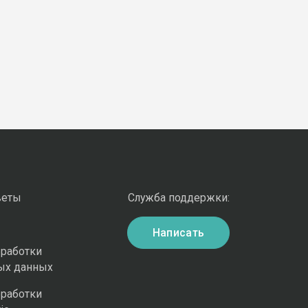
веты
Служба поддержки:
Написать
бработки
ых данных
бработки