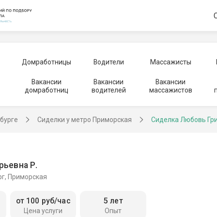
Домработницы
Водители
Массажисты
Вакансии
Вакансии
Вакансии
домработниц
водителей
массажистов
рбурге
Сиделки у метро Приморская
Сиделка Любовь Гр
рьевна Р.
рг, Приморская
от 100 руб/час
5 лет
Цена услуги
Опыт