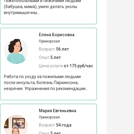
тяжелобольными и лежачими людьми
(бабушка, мама), умею делать уколы
внутримышечны...
Елена Борисовна
Приморская
Возраст:
56 лет
Опыт:
5 лет
Цена услуги:
от 175 руб/час
Работа по уходу за пожилыми людьми
после инсульта, болезнь Паркинсона,
незрячие. Упражнения по рекомендации...
Мария Евгеньевна
Приморская
Возраст:
54 года
Опыт:
5 лет