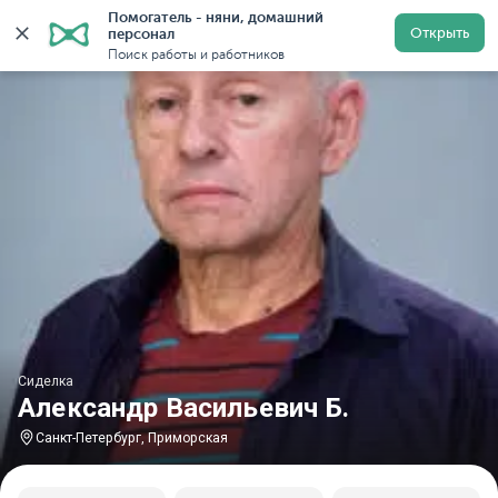
Помогатель - няни, домашний 
Главная
Сиделки
Сиделки в Санкт-Петербурге
Си
Открыть
персонал
Поиск работы и работников
Сиделка
Александр Васильевич Б.
Санкт-Петербург, Приморская