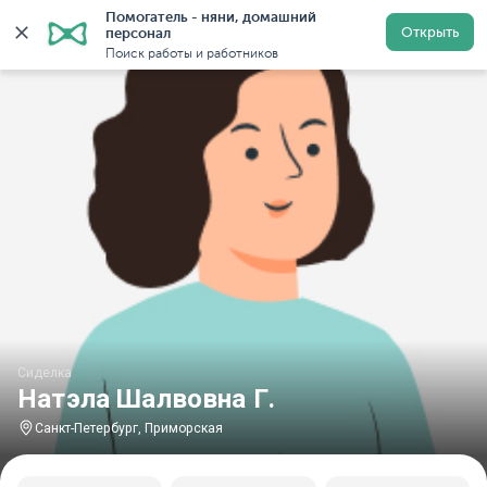
Помогатель - няни, домашний 
Главная
Сиделки
Сиделки в Санкт-Петербурге
Си
Открыть
персонал
Поиск работы и работников
Сиделка
Натэла Шалвовна Г.
Санкт-Петербург, Приморская