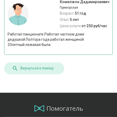
Комилжон Дадамирзаевич
Приморская
Возраст:
51 год
Опыт:
5 лет
Цена услуги:
от 250 руб/час
Работал панционате.Работал частном доме
дедушкой.Полтора года работал женщиной
33летный.лежаяая была.
Вернуться к поиску
Помогатель