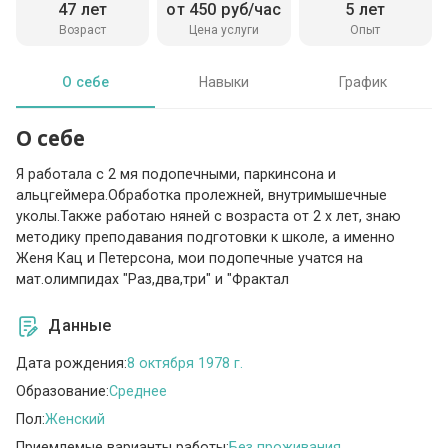
47 лет
от 450 руб/час
5 лет
Возраст
Цена услуги
Опыт
О себе
Навыки
График
О себе
Я работала с 2 мя подопечными, паркинсона и
альцгеймера.Обработка пролежней, внутримышечные
уколы.Также работаю няней с возраста от 2 х лет, знаю
методику преподавания подготовки к школе, а именно
Женя Кац и Петерсона, мои подопечные учатся на
мат.олимпидах "Раз,два,три" и "Фрактал
Данные
Дата рождения:
8 октября 1978 г.
Образование:
Среднее
Пол:
Женский
Приемлемые варианты работы:
Без проживания