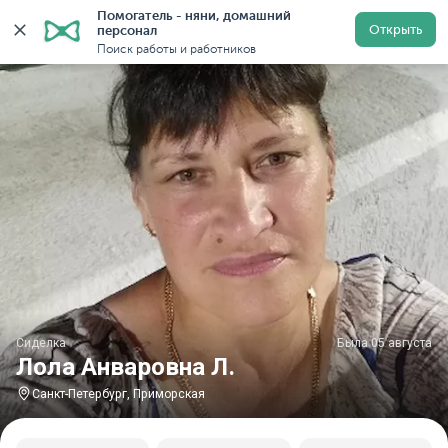
Помогатель - няни, домашний 
Главная
Сиделки
Сиделки в Санкт-Петербурге
Си
Открыть
персонал
Поиск работы и работников
Сиделка
Была 05 августа
Лола Анваровна Л.
Санкт-Петербург, Приморская